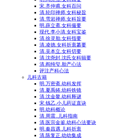
宋.齐仲甫.女科百问
清.轮印禅师.女科秘旨
清.雪岩禅师.女科旨要
明.薛立斋.女科撮要
现代.李小清.女科宝鉴
清.徐灵胎.女科指要
清.凌德.女科折衷纂要
清.吴本立.女科切要
清.沈尧封.沈氏女科辑要
清.阎纯玺.胎产心法
评注产科心法
儿科古籍
明.万密斋.幼科发挥
清.夏禹铸.幼科铁镜
清.沈金鳌.幼科释谜
宋.钱乙.小儿药证直诀
明.幼科概论
清.周震..儿科指南
清.医宗金鉴.幼科心法要诀
明.秦昌遇.儿科折衷
清.陈复正.幼幼集成