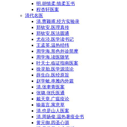
明.胡慎柔.慎柔五书
程杏轩医案
清代名医
清.曹颖甫.经方实验录
郑钦安.医理真传
郑钦安.医法圆通
尤在泾.医学读书记
王孟英.温热经纬
周学海.形色外诊简摩
周学海.读医随笔
叶天士.临证指南医案
徐灵胎.医学源流论
薛生白.医经原旨
赵学敏.串雅内外篇
清.张聿青医案
张璐.张氏医通
戴天章.广瘟疫论
喻嘉言.寓意草
清.也是山人医案
清.周扬俊.温热暑疫全书
黄元御.四圣心源