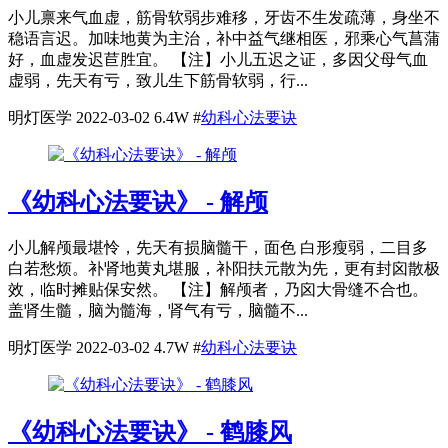
小儿禀来气血虚，筋骨软弱步难移，牙齿不生发疏薄，身坐不
稳语言迟。加味地黄为主治，补中益气继相医，邪乘心气菖蒲
好，血虚发迟苣胜宜。 【注】小儿五迟之证，多因父母气血
虚弱，先天有亏，致儿生下筋骨软弱，行...
明灯医学
2022-03-02
6.4W
#
幼科心法要诀
《幼科心法要诀》 - 解颅
小儿解颅最堪怜，先天有损脑髓干，面色 白形瘦弱，二目多
白若愁烦。补肾地黄丸堪服，补阳扶元散为先，更有封囟散极
效，临时摊贴保安然。 【注】解颅者，乃囟大骨缝不合也。
盖肾生髓，脑为髓海，肾气有亏，脑髓不...
明灯医学
2022-03-02
4.7W
#
幼科心法要诀
《幼科心法要诀》 - 鹤膝风