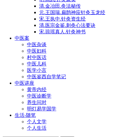
清.金冶田.灸法秘传
元.王国瑞.扁鹊神应针灸玉龙经
宋.王执中.针灸资生经
清.医宗金鉴.刺灸心法要诀
宋.琼瑶真人.针灸神书
中医案
中医杂谈
中医妇科
村中医话
中医儿科
医学小言
中医鉴西自学笔记
中医讲座
黄帝内经
中医诊断学
养生问对
明灯易学国学
生活-随笔
个人文学
个人生活