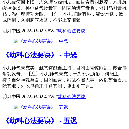
小儿缘何囟下陷，泻久脾亏虚弱见，面目青黄四肢凉，六脉沉
缓神惨淡。补中益气汤最宜，固真汤进有奇验，外用乌附膏摊
贴，温中理脾功无限。 【注】小儿脏腑有热，渴饮水浆，致
成泻痢，久则脾气虚寒，不能上充脑髓，...
明灯中医
2022-03-02
5.8W
#
幼科心法要诀
《幼科心法要诀》 - 中恶
小儿神气未充实，触恶何能自主持，目闭面青惊闷乱，苏合皂
角功效奇。 【注】小儿神气未充，一为邪恶所触，何能主
持？自然神魂离舍，目闭面青，闷乱不省人事。内以苏合香丸
除其邪，外以皂角末开通其闭，嚏出则气通...
明灯中医
2022-03-02
4.7W
#
幼科心法要诀
《幼科心法要诀》 - 五迟