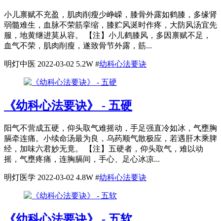
小儿禀赋不充盈，肌肉削瘦少峥嵘，膝骨外露如鹤膝，多缘肾
弱髓难生，血脉不荣筋挛缩，膝贮风涎时作疼，大防风汤宜先
服，地黄继进莫从容。 【注】小儿鹤膝风，多因禀赋不足，
血气不荣，肌肉削瘦，遂致骨节外露，筋...
明灯中医
2022-03-02
5.2W
#
幼科心法要诀
《幼科心法要诀》 - 五硬
阳气不营成五硬，仰头取气难摇动，手足强直冷如冰，气壅胸
膈牵连痛。小续命汤最为良，乌药顺气散极应，若遇肝木乘脾
经，加味六君妙无竟。 【注】五硬者，仰头取气，难以动
摇，气壅疼痛，连胸膈间，手心、足心冰凉...
明灯医学
2022-03-02
4.8W
#
幼科心法要诀
《幼科心法要诀》 - 五软