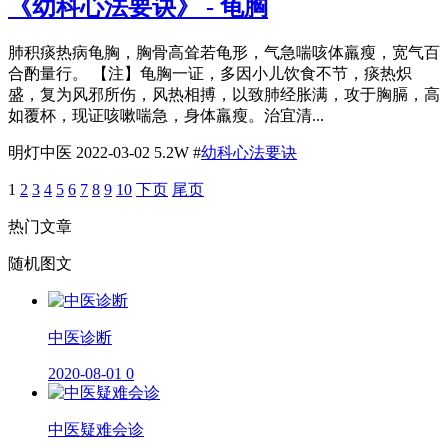
《幼科心法要诀》 - 龟胸
肺积痰热病龟胸，胸骨高耸若龟形，气急喘咳体羸瘦，宽气百
合酌量行。 【注】龟胸一证，多因小儿饮食不节，痰热炽
盛，复为风邪所伤，风热相搏，以致肺经胀满，攻于胸膈，高
如覆杯，现证咳嗽喘急，身体羸瘦。治宜清...
明灯中医
2022-03-02
5.2W
#
幼科心法要诀
1
2
3
4
5
6
7
8
9
10
下页
尾页
热门文章
随机图文
​中医诊断
2020-08-01
0
中医疑难会诊