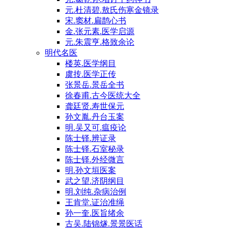
元.杜清碧.敖氏伤寒金镜录
宋.窦材.扁鹊心书
金.张元素.医学启源
元.朱震亨.格致余论
明代名医
楼英.医学纲目
虞抟.医学正传
张景岳.景岳全书
徐春甫.古今医统大全
龚廷贤.寿世保元
孙文胤.丹台玉案
明.吴又可.瘟疫论
陈士铎.辨证录
陈士铎.石室秘录
陈士铎.外经微言
明.孙文垣医案
武之望.济阴纲目
明.刘纯.杂病治例
王肯堂.证治准绳
孙一奎.医旨绪余
古吴.陆锦燧.景景医话