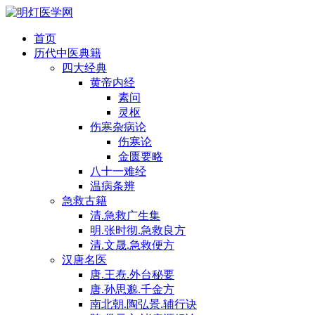
首页
历代中医典籍
四大经典
黄帝内经
素问
灵枢
伤寒杂病论
伤寒论
金匮要略
八十一难经
温病条辨
急救古籍
清.急救广生集
明.张时彻.急救良方
清.文晟.急救便方
汉唐名医
唐.王焘.外台秘要
唐.孙思邈.千金方
南北朝.陶弘景.辅行诀