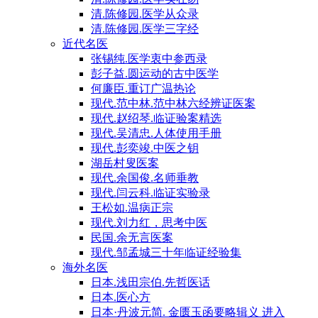
清.陈修园.医学从众录
清.陈修园.医学三字经
近代名医
张锡纯.医学衷中参西录
彭子益.圆运动的古中医学
何廉臣.重订广温热论
现代.范中林.范中林六经辨证医案
现代.赵绍琴.临证验案精选
现代.吴清忠.人体使用手册
现代.彭奕竣.中医之钥
湖岳村叟医案
现代.余国俊.名师垂教
现代.闫云科.临证实验录
王松如.温病正宗
现代.刘力红，思考中医
民国.余无言医案
现代.邹孟城三十年临证经验集
海外名医
日本.浅田宗伯.先哲医话
日本.医心方
日本·丹波元简. 金匮玉函要略辑义 进入