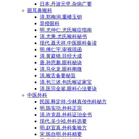
日本.丹波元坚.杂病广要
眼耳鼻喉科
清.郑梅润.重楼玉钥
异授眼科
明.尤仲仁.尤氏喉症指南
清.尤乘.尤氏喉科秘书
现代.聂天祥.中医眼科备读
明.傅仁宇.审视瑶函
清.黄庭镜.目经大成
唐.孙思邈.眼科秘诀
清.马化龙.眼科阐微
清.喉舌备要秘旨
清.包三述.包氏喉证家宝
清.医宗金鉴.眼科心法要诀
中医外科
民国.释定持.少林真传伤科秘方
明.陈实功.外科正宗
清.许克昌.外科证治全书
现代.吴少祯.外科选要
明.赵宜真.外科集验方
宋.陈自明.外科精要