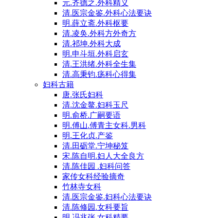
元.齐德之.外科精义
清.医宗金鉴.外科心法要诀
明.薛立斋.外科枢要
清.凌奂.外科方外奇方
清.祁坤.外科大成
明.申斗垣.外科启玄
清.王洪绪.外科全生集
清.高秉钧.疡科心得集
妇科古籍
唐.张氏妇科
清.沈金鳌.妇科玉尺
明.俞桥.广嗣要语
明.傅山.傅青主女科.男科
明.王化贞.产鉴
清.田砺堂.宁坤秘笈
宋.陈自明.妇人大全良方
清.陈佳园 .妇科问答
家传女科经验摘奇
竹林寺女科
清.医宗金鉴.妇科心法要诀
清.陈修园.女科要旨
明.冯兆张.女科精要