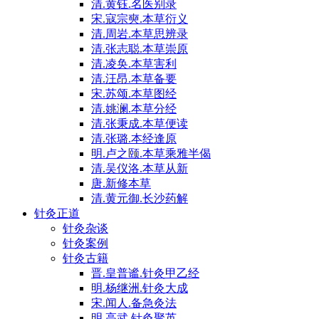
清.黄钰.名医别录
宋.寇宗奭.本草衍义
清.周岩.本草思辨录
清.张志聪.本草崇原
清.凌奂.本草害利
清.汪昂.本草备要
宋.苏颂.本草图经
清.姚澜.本草分经
清.张秉成.本草便读
清.张璐.本经逢原
明.卢之颐.本草乘雅半偈
清.吴仪洛.本草从新
唐.新修本草
清.黄元御.长沙药解
针灸正道
针灸杂谈
针灸案例
针灸古籍
晋.皇普谧.针灸甲乙经
明.杨继洲.针灸大成
宋.闻人.备急灸法
明.高武.针灸聚英