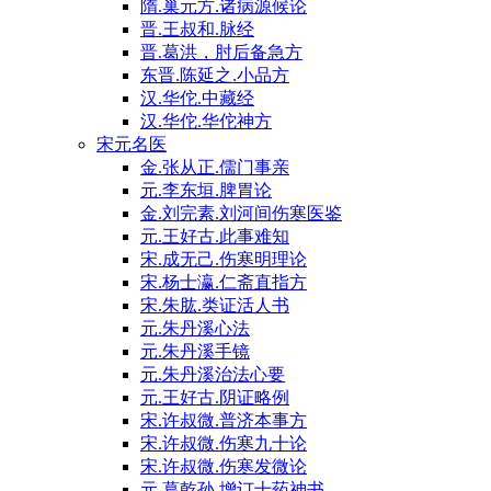
隋.巢元方.诸病源候论
晋.王叔和.脉经
晋.葛洪，肘后备急方
东晋.陈延之.小品方
汉.华佗.中藏经
汉.华佗.华佗神方
宋元名医
金.张从正.儒门事亲
元.李东垣.脾胃论
金.刘完素.刘河间伤寒医鉴
元.王好古.此事难知
宋.成无己.伤寒明理论
宋.杨士瀛.仁斋直指方
宋.朱肱.类证活人书
元.朱丹溪心法
元.朱丹溪手镜
元.朱丹溪治法心要
元.王好古.阴证略例
宋.许叔微.普济本事方
宋.许叔微.伤寒九十论
宋.许叔微.伤寒发微论
元.葛乾孙.增订十药神书