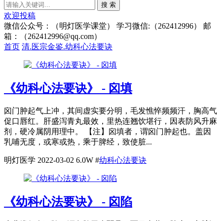
搜 索
欢迎投稿
微信公众号：（明灯医学课堂） 学习微信:（262412996） 邮
箱：（262412996@qq.com）
首页
清.医宗金鉴.幼科心法要诀
《幼科心法要诀》 - 囟填
囟门肿起气上冲，其间虚实要分明，毛发憔悴频频汗，胸高气
促口唇红。肝盛泻青丸最效，里热连翘饮堪行，因表防风升麻
剂，硬冷属阴用理中。 【注】囟填者，谓囟门肿起也。盖因
乳哺无度，或寒或热，乘于脾经，致使脏...
明灯医学
2022-03-02
6.0W
#
幼科心法要诀
《幼科心法要诀》 - 囟陷