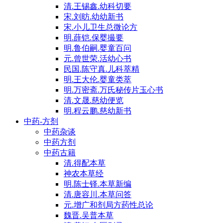
清.王锡鑫.幼科切要
宋.刘昉.幼幼新书
宋.小儿卫生总微论方
明.薛铠.保婴撮要
明.鲁伯嗣.婴童百问
元.曾世荣.活幼心书
民国.陈守真.儿科萃精
明.王大伦.婴童类萃
明.万密斋.万氏秘传片玉心书
清.文晟.慈幼便览
明.程云鹏.慈幼新书
中药-方剂
中药杂谈
中药方剂
中药古籍
清.得配本草
神农本草经
明.陈士铎.本草新编
清.唐容川.本草问答
元.增广和剂局方药性总论
魏晋.吴普本草