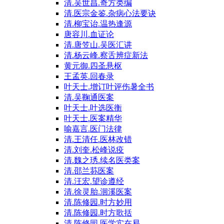
清.吴世昌.奇方类编
清.医宗金鉴.杂病心法要诀
清.柳宝诒.温热逢源
唐容川.血证论
清.唐笠山.吴医汇讲
清.杨云峰.察舌辨症新法
黄元御.四圣悬枢
王孟英.回春录
叶天士.增订叶评伤暑全书
清.吴鞠通医案
叶天士.叶选医衡
叶天士.医案精华
喻嘉言.医门法律
清.王清任.医林改错
清.刘奎.松峰说疫
清.魏之琇.续名医类案
清.邵兰荪医案
清.汪宏.望诊遵经
清.徐灵胎.洄溪医案
清.陈修园.时方妙用
清.陈修园.时方歌括
清.陈修园.医学实在易