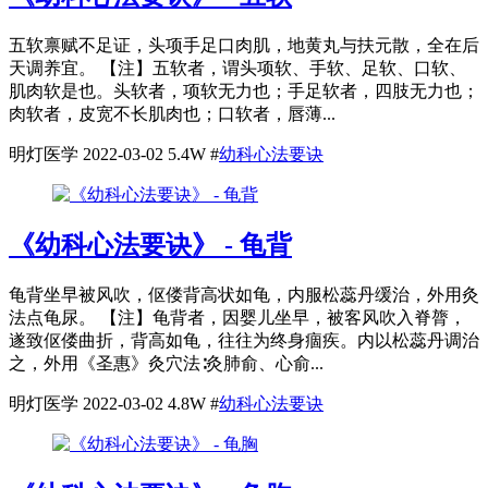
五软禀赋不足证，头项手足口肉肌，地黄丸与扶元散，全在后
天调养宜。 【注】五软者，谓头项软、手软、足软、口软、
肌肉软是也。头软者，项软无力也；手足软者，四肢无力也；
肉软者，皮宽不长肌肉也；口软者，唇薄...
明灯医学
2022-03-02
5.4W
#
幼科心法要诀
《幼科心法要诀》 - 龟背
龟背坐早被风吹，伛偻背高状如龟，内服松蕊丹缓治，外用灸
法点龟尿。 【注】龟背者，因婴儿坐早，被客风吹入脊膂，
遂致伛偻曲折，背高如龟，往往为终身痼疾。内以松蕊丹调治
之，外用《圣惠》灸穴法∶灸肺俞、心俞...
明灯医学
2022-03-02
4.8W
#
幼科心法要诀