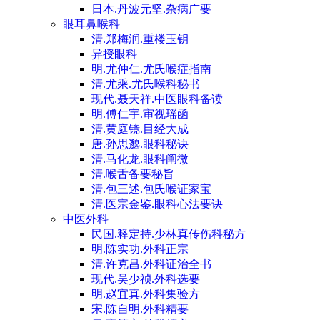
日本.丹波元坚.杂病广要
眼耳鼻喉科
清.郑梅润.重楼玉钥
异授眼科
明.尤仲仁.尤氏喉症指南
清.尤乘.尤氏喉科秘书
现代.聂天祥.中医眼科备读
明.傅仁宇.审视瑶函
清.黄庭镜.目经大成
唐.孙思邈.眼科秘诀
清.马化龙.眼科阐微
清.喉舌备要秘旨
清.包三述.包氏喉证家宝
清.医宗金鉴.眼科心法要诀
中医外科
民国.释定持.少林真传伤科秘方
明.陈实功.外科正宗
清.许克昌.外科证治全书
现代.吴少祯.外科选要
明.赵宜真.外科集验方
宋.陈自明.外科精要