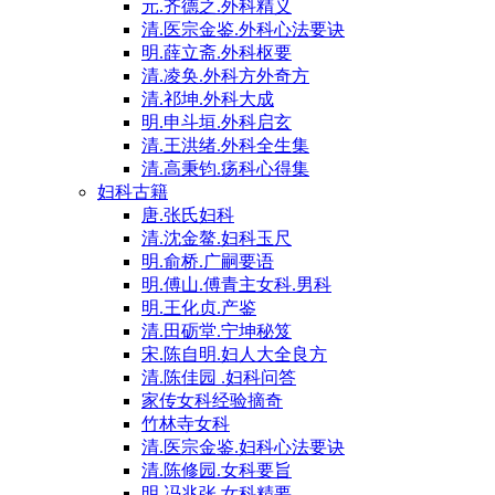
元.齐德之.外科精义
清.医宗金鉴.外科心法要诀
明.薛立斋.外科枢要
清.凌奂.外科方外奇方
清.祁坤.外科大成
明.申斗垣.外科启玄
清.王洪绪.外科全生集
清.高秉钧.疡科心得集
妇科古籍
唐.张氏妇科
清.沈金鳌.妇科玉尺
明.俞桥.广嗣要语
明.傅山.傅青主女科.男科
明.王化贞.产鉴
清.田砺堂.宁坤秘笈
宋.陈自明.妇人大全良方
清.陈佳园 .妇科问答
家传女科经验摘奇
竹林寺女科
清.医宗金鉴.妇科心法要诀
清.陈修园.女科要旨
明.冯兆张.女科精要