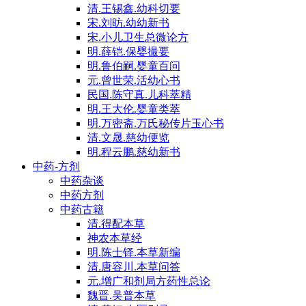
清.王锡鑫.幼科切要
宋.刘昉.幼幼新书
宋.小儿卫生总微论方
明.薛铠.保婴撮要
明.鲁伯嗣.婴童百问
元.曾世荣.活幼心书
民国.陈守真.儿科萃精
明.王大伦.婴童类萃
明.万密斋.万氏秘传片玉心书
清.文晟.慈幼便览
明.程云鹏.慈幼新书
中药-方剂
中药杂谈
中药方剂
中药古籍
清.得配本草
神农本草经
明.陈士铎.本草新编
清.唐容川.本草问答
元.增广和剂局方药性总论
魏晋.吴普本草