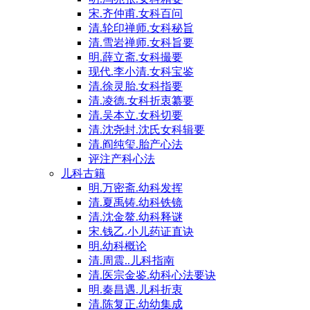
宋.齐仲甫.女科百问
清.轮印禅师.女科秘旨
清.雪岩禅师.女科旨要
明.薛立斋.女科撮要
现代.李小清.女科宝鉴
清.徐灵胎.女科指要
清.凌德.女科折衷纂要
清.吴本立.女科切要
清.沈尧封.沈氏女科辑要
清.阎纯玺.胎产心法
评注产科心法
儿科古籍
明.万密斋.幼科发挥
清.夏禹铸.幼科铁镜
清.沈金鳌.幼科释谜
宋.钱乙.小儿药证直诀
明.幼科概论
清.周震..儿科指南
清.医宗金鉴.幼科心法要诀
明.秦昌遇.儿科折衷
清.陈复正.幼幼集成