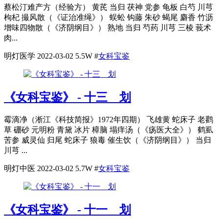
蔡松汀难产方（经验方） 黄芪 当归 茯神 党参 龟板 白芍 川芎
枸杞 撮风散（《证治准绳》） 蜈蚣 钩藤 朱砂 蝎尾 麝香 竹沥
增味四物散（《济阴纲目》） 熟地 当归 芍药 川芎 三棱 莪术
肉...
明灯医学
2022-03-02
5.5W
#
女科宝鉴
《女科宝鉴》 - 十三 划
霉滴净（淅江《科技简报》1972年四期） 飞雄黄 蛇床子 老鹳
草 硼砂 元明粉 青黛 冰片 樟脑 塌痒汤（《疡医大全》） 鹤虱
苦参 威灵仙 归尾 蛇床子 狼毒 催生饮（《济阴纲目》） 当归
川芎 ...
明灯中医
2022-03-02
5.7W
#
女科宝鉴
《女科宝鉴》 - 十一 划