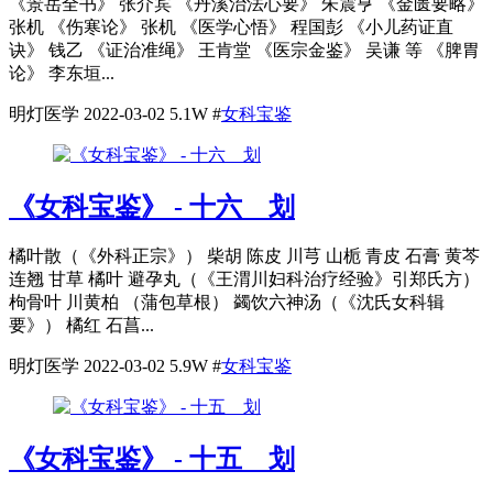
《景岳全书》 张介宾 《丹溪治法心要》 朱震亨 《金匮要略》
张机 《伤寒论》 张机 《医学心悟》 程国彭 《小儿药证直
诀》 钱乙 《证治准绳》 王肯堂 《医宗金鉴》 吴谦 等 《脾胃
论》 李东垣...
明灯医学
2022-03-02
5.1W
#
女科宝鉴
《女科宝鉴》 - 十六 划
橘叶散（《外科正宗》） 柴胡 陈皮 川芎 山栀 青皮 石膏 黄芩
连翘 甘草 橘叶 避孕丸（《王渭川妇科治疗经验》引郑氏方）
枸骨叶 川黄柏 （蒲包草根） 蠲饮六神汤（《沈氏女科辑
要》） 橘红 石菖...
明灯医学
2022-03-02
5.9W
#
女科宝鉴
《女科宝鉴》 - 十五 划