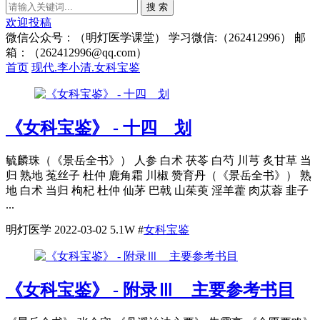
搜 索
欢迎投稿
微信公众号：（明灯医学课堂） 学习微信:（262412996） 邮
箱：（262412996@qq.com）
首页
现代.李小清.女科宝鉴
《女科宝鉴》 - 十四 划
毓麟珠（《景岳全书》） 人参 白术 茯苓 白芍 川芎 炙甘草 当
归 熟地 菟丝子 杜仲 鹿角霜 川椒 赞育丹（《景岳全书》） 熟
地 白术 当归 枸杞 杜仲 仙茅 巴戟 山茱萸 淫羊藿 肉苁蓉 韭子
...
明灯医学
2022-03-02
5.1W
#
女科宝鉴
《女科宝鉴》 - 附录Ⅲ 主要参考书目