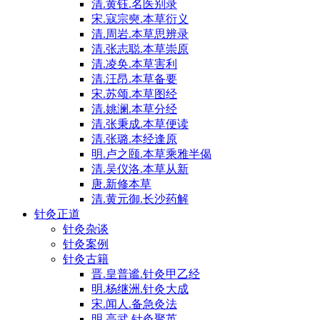
清.黄钰.名医别录
宋.寇宗奭.本草衍义
清.周岩.本草思辨录
清.张志聪.本草崇原
清.凌奂.本草害利
清.汪昂.本草备要
宋.苏颂.本草图经
清.姚澜.本草分经
清.张秉成.本草便读
清.张璐.本经逢原
明.卢之颐.本草乘雅半偈
清.吴仪洛.本草从新
唐.新修本草
清.黄元御.长沙药解
针灸正道
针灸杂谈
针灸案例
针灸古籍
晋.皇普谧.针灸甲乙经
明.杨继洲.针灸大成
宋.闻人.备急灸法
明.高武.针灸聚英