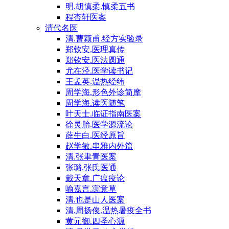
明.胡慎柔.慎柔五书
程杏轩医案
清代名医
清.曹颖甫.经方实验录
郑钦安.医理真传
郑钦安.医法圆通
尤在泾.医学读书记
王孟英.温热经纬
周学海.形色外诊简摩
周学海.读医随笔
叶天士.临证指南医案
徐灵胎.医学源流论
薛生白.医经原旨
赵学敏.串雅内外篇
清.张聿青医案
张璐.张氏医通
戴天章.广瘟疫论
喻嘉言.寓意草
清.也是山人医案
清.周扬俊.温热暑疫全书
黄元御.四圣心源