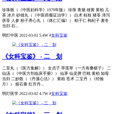
珍珠散（《中医妇科学》1979年版） 珍珠 青黛 雄黄 黄柏 儿
茶 冰片 砂雄丸（《中医癌瘤证治学》） 白术 桂枝 猪苓 泽泻
茯苓 人参 柏子养心丸（《体仁汇编》） 柏子仁 枸杞子 麦冬
当归 石...
明灯中医
2022-03-02
5.4W
#
女科宝鉴
《女科宝鉴》 - 二 划
二至丸（《医方集解》） 女贞子 旱莲草（一方有桑椹子） 二
仙汤（《中医方剂临床手册》） 仙茅 仙灵脾 巴戟 黄柏 知母
当归 二妙散（《丹溪心法》） 黄柏 苍术 二宝丹（《经验
方》） 煅石膏 红升丹...
明灯医学
2022-03-02
4.7W
#
女科宝鉴