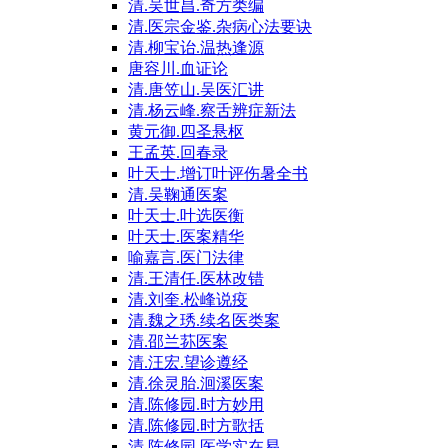
清.吴世昌.奇方类编
清.医宗金鉴.杂病心法要诀
清.柳宝诒.温热逢源
唐容川.血证论
清.唐笠山.吴医汇讲
清.杨云峰.察舌辨症新法
黄元御.四圣悬枢
王孟英.回春录
叶天士.增订叶评伤暑全书
清.吴鞠通医案
叶天士.叶选医衡
叶天士.医案精华
喻嘉言.医门法律
清.王清任.医林改错
清.刘奎.松峰说疫
清.魏之琇.续名医类案
清.邵兰荪医案
清.汪宏.望诊遵经
清.徐灵胎.洄溪医案
清.陈修园.时方妙用
清.陈修园.时方歌括
清.陈修园.医学实在易