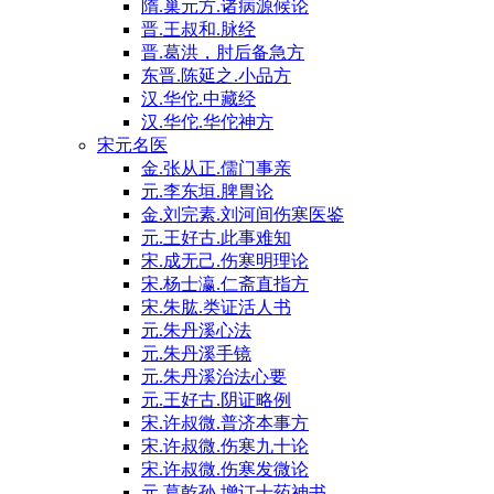
隋.巢元方.诸病源候论
晋.王叔和.脉经
晋.葛洪，肘后备急方
东晋.陈延之.小品方
汉.华佗.中藏经
汉.华佗.华佗神方
宋元名医
金.张从正.儒门事亲
元.李东垣.脾胃论
金.刘完素.刘河间伤寒医鉴
元.王好古.此事难知
宋.成无己.伤寒明理论
宋.杨士瀛.仁斋直指方
宋.朱肱.类证活人书
元.朱丹溪心法
元.朱丹溪手镜
元.朱丹溪治法心要
元.王好古.阴证略例
宋.许叔微.普济本事方
宋.许叔微.伤寒九十论
宋.许叔微.伤寒发微论
元.葛乾孙.增订十药神书