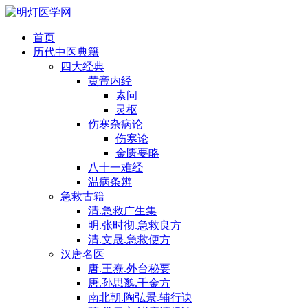
首页
历代中医典籍
四大经典
黄帝内经
素问
灵枢
伤寒杂病论
伤寒论
金匮要略
八十一难经
温病条辨
急救古籍
清.急救广生集
明.张时彻.急救良方
清.文晟.急救便方
汉唐名医
唐.王焘.外台秘要
唐.孙思邈.千金方
南北朝.陶弘景.辅行诀