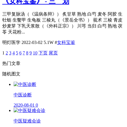
《女科宝鉴》 - 三 划
三甲复脉汤（《温病条辩》） 炙甘草 熟地 白芍 麦冬 阿胶 生
牡蛎 生鳖甲 生龟板 三棱丸（《景岳全书》） 莪术 三棱 青皮
炒麦芽 下乳天浆散（《外科正宗》） 川芎 当归 白芍 熟地 茯
苓 天花粉...
明灯医学
2022-03-02
5.1W
#
女科宝鉴
1
2
3
4
5
6
7
8
9
10
下页
尾页
热门文章
随机图文
​中医诊断
2020-08-01
0
中医疑难会诊