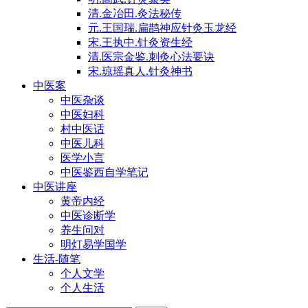
清.金冶田.灸法秘传
元.王国瑞.扁鹊神应针灸玉龙经
宋.王执中.针灸资生经
清.医宗金鉴.刺灸心法要诀
宋.琼瑶真人.针灸神书
中医案
中医杂谈
中医妇科
村中医话
中医儿科
医学小言
中医鉴西自学笔记
中医讲座
黄帝内经
中医诊断学
养生问对
明灯易学国学
生活-随笔
个人文学
个人生活