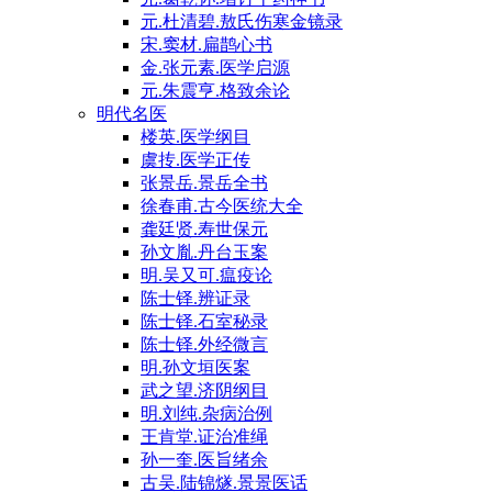
元.杜清碧.敖氏伤寒金镜录
宋.窦材.扁鹊心书
金.张元素.医学启源
元.朱震亨.格致余论
明代名医
楼英.医学纲目
虞抟.医学正传
张景岳.景岳全书
徐春甫.古今医统大全
龚廷贤.寿世保元
孙文胤.丹台玉案
明.吴又可.瘟疫论
陈士铎.辨证录
陈士铎.石室秘录
陈士铎.外经微言
明.孙文垣医案
武之望.济阴纲目
明.刘纯.杂病治例
王肯堂.证治准绳
孙一奎.医旨绪余
古吴.陆锦燧.景景医话