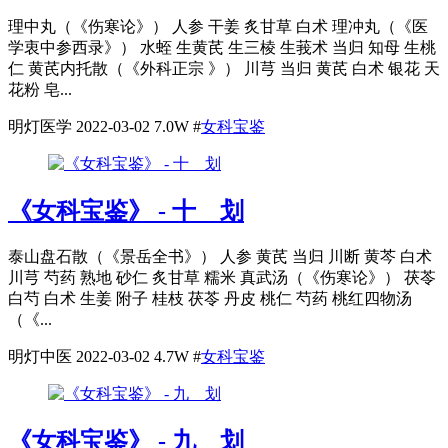
理中丸（《伤寒论》） 人参 干姜 炙甘草 白术 理冲丸（《医
学衷中参西录》） 水蛭 生黄芪 生三棱 生莪术 当归 知母 生桃
仁 黄芪内托散（《外科正宗 》） 川芎 当归 黄芪 白术 银花 天
花粉 皂...
明灯医学
2022-03-02
7.0W
#
女科宝鉴
《女科宝鉴》 - 十 划
泰山盘石散（《景岳全书》） 人参 黄芪 当归 川断 黄芩 白术
川芎 芍药 熟地 砂仁 炙甘草 糯米 真武汤（《伤寒论》） 茯苓
白芍 白术 生姜 附子 桂枝 茯苓 丹皮 桃仁 芍药 桃红四物汤
（《...
明灯中医
2022-03-02
4.7W
#
女科宝鉴
《女科宝鉴》 - 九 划