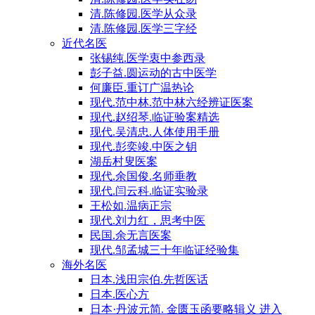
清.陈修园.医学从众录
清.陈修园.医学三字经
近代名医
张锡纯.医学衷中参西录
彭子益.圆运动的古中医学
何廉臣.重订广温热论
现代.范中林.范中林六经辨证医案
现代.赵绍琴.临证验案精选
现代.吴清忠.人体使用手册
现代.彭奕竣.中医之钥
湖岳村叟医案
现代.余国俊.名师垂教
现代.闫云科.临证实验录
王松如.温病正宗
现代.刘力红，思考中医
民国.余无言医案
现代.邹孟城三十年临证经验集
海外名医
日本.浅田宗伯.先哲医话
日本.医心方
日本·丹波元简. 金匮玉函要略辑义 进入