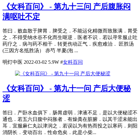
《女科百问》 - 第九十三问 产后腹胀闷
满呕吐不定
答曰．败血散于脾胃．脾受之．不能运化精微而致胀满．胃受
之．不得受纳水谷不化而生呕逆．医者不识．若以寻常服止吐
药疗之．病与药不相干．转更伤动正气．疾愈难治． 匠胜汤
(三因方名抵胜汤） 赤芍 半夏(泡 ...
明灯中医
2022-03-02
5.9W
#
女科百问
《女科百问》 - 第九十一问 产后大便秘
涩
答曰．产卧水血俱下．肠胃虚弱．津液不足．是以大便秘涩不
通也．若五六日腹中闷胀者．有燥粪在脏腑．以其干涩未能出
耳．宜服麻仁丸以津润之．若误以为有热而投之以寒药．则阳
消阴长．变动百出．性命危矣．此是小柴...