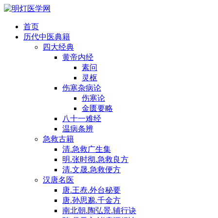
首页
历代中医典籍
四大经典
黄帝内经
素问
灵枢
伤寒杂病论
伤寒论
金匮要略
八十一难经
温病条辨
急救古籍
清.急救广生集
明.张时彻.急救良方
清.文晟.急救便方
汉唐名医
唐.王焘.外台秘要
唐.孙思邈.千金方
南北朝.陶弘景.辅行诀