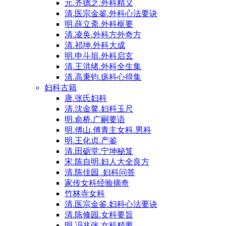
元.齐德之.外科精义
清.医宗金鉴.外科心法要诀
明.薛立斋.外科枢要
清.凌奂.外科方外奇方
清.祁坤.外科大成
明.申斗垣.外科启玄
清.王洪绪.外科全生集
清.高秉钧.疡科心得集
妇科古籍
唐.张氏妇科
清.沈金鳌.妇科玉尺
明.俞桥.广嗣要语
明.傅山.傅青主女科.男科
明.王化贞.产鉴
清.田砺堂.宁坤秘笈
宋.陈自明.妇人大全良方
清.陈佳园 .妇科问答
家传女科经验摘奇
竹林寺女科
清.医宗金鉴.妇科心法要诀
清.陈修园.女科要旨
明.冯兆张.女科精要