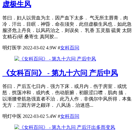
虚极生风
答曰．妇人以营血为主．因产血下太多． 气无所主唇青．肉
冷．汗出．目瞑．神昏．命在须臾．此但虚极生风也．如此急
服济危上丹良．以风药治之．则误矣． 乳香 五灵脂 硫黄 太阴
玄精石(研 桑寄生 真阿胶...
明灯医学
2022-03-02
4.9W
#
女科百问
《女科百问》 - 第九十六问 产后中风
答曰．产后五七日内．强力下床．或月内．伤于房室．或忧
怒．扰荡冲和．或灼炙．伤动脏腑．初眼涩口噤．肌肉 搐．
以渐腰脊筋急强直者不治．此乃人作．非偶尔中风所得．本集
无方．三因方评之颇详． 八风汤．治迷惑...
明灯中医
2022-03-02
5.4W
#
女科百问