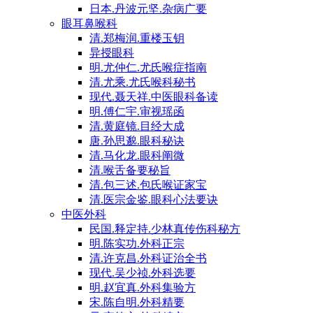
日本.丹波元坚.杂病广要
眼耳鼻喉科
清.郑梅润.重楼玉钥
异授眼科
明.尤仲仁.尤氏喉症指南
清.尤乘.尤氏喉科秘书
现代.聂天祥.中医眼科备读
明.傅仁宇.审视瑶函
清.黄庭镜.目经大成
唐.孙思邈.眼科秘诀
清.马化龙.眼科阐微
清.喉舌备要秘旨
清.包三述.包氏喉证家宝
清.医宗金鉴.眼科心法要诀
中医外科
民国.释定持.少林真传伤科秘方
明.陈实功.外科正宗
清.许克昌.外科证治全书
现代.吴少祯.外科选要
明.赵宜真.外科集验方
宋.陈自明.外科精要