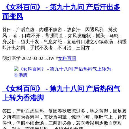
《女科百问》 - 第九十九问 产后汗出多
而变风
答曰．产后血虚．内理不腠密．故多汗．因遇风邪．搏变
风． 者．口噤不开．背强而直．如风发痫状．摇头．马鸣．
身反折．须臾十发．气息如绝．宜速斡口灌之小续命汤．稍缓
即汗出如雨．手拭不及者．不可治．三因方...
明灯医学
2022-03-02
5.3W
#
女科百问
《女科百问》 - 第九十八问 产后热闷气
上转为香港脚
答曰．产卧血虚生热．复因春秋取凉过多．地之蒸湿．因足履
之所着而为香港脚．其状热闷掣．惊悸心烦．呕吐气上．皆其
候也．但服小续命汤．三两剂必愈．若医者误用逐败血药攻