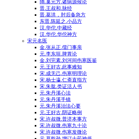
隋.巢元方.诸病源候论
晋.王叔和.脉经
晋.葛洪，肘后备急方
东晋.陈延之.小品方
汉.华佗.中藏经
汉.华佗.华佗神方
宋元名医
金.张从正.儒门事亲
元.李东垣.脾胃论
金.刘完素.刘河间伤寒医鉴
元.王好古.此事难知
宋.成无己.伤寒明理论
宋.杨士瀛.仁斋直指方
宋.朱肱.类证活人书
元.朱丹溪心法
元.朱丹溪手镜
元.朱丹溪治法心要
元.王好古.阴证略例
宋.许叔微.普济本事方
宋.许叔微.伤寒九十论
宋.许叔微.伤寒发微论
元.葛乾孙.增订十药神书