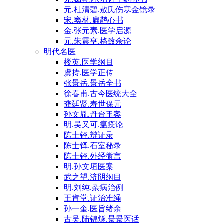
元.杜清碧.敖氏伤寒金镜录
宋.窦材.扁鹊心书
金.张元素.医学启源
元.朱震亨.格致余论
明代名医
楼英.医学纲目
虞抟.医学正传
张景岳.景岳全书
徐春甫.古今医统大全
龚廷贤.寿世保元
孙文胤.丹台玉案
明.吴又可.瘟疫论
陈士铎.辨证录
陈士铎.石室秘录
陈士铎.外经微言
明.孙文垣医案
武之望.济阴纲目
明.刘纯.杂病治例
王肯堂.证治准绳
孙一奎.医旨绪余
古吴.陆锦燧.景景医话