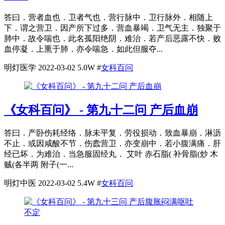
答曰．营者血也．卫者气也．营行脉中．卫行脉外．相随上
下．谓之营卫．因产所下过多．营血暴竭．卫气无主．独聚于
肺中．故令喘也．此名孤阳绝阴．难治．若产后恶露不快．败
血停凝．上熏于肺．亦令喘急．如此但服夺...
明灯医学
2022-03-02
5.0W
#
女科百问
《女科百问》 - 第九十二问 产后血崩
答曰．产卧伤耗经络．脉未平复．劳役损动．致血暴崩．淋沥
不止．或因咸酸不节．伤蠹营卫．亦变崩中．若小腹满痛．肝
经已坏．为难治．当急服固经丸． 艾叶 赤石脂( 补骨脂(炒 木
贼(各半两 附子(一...
明灯中医
2022-03-02
5.4W
#
女科百问