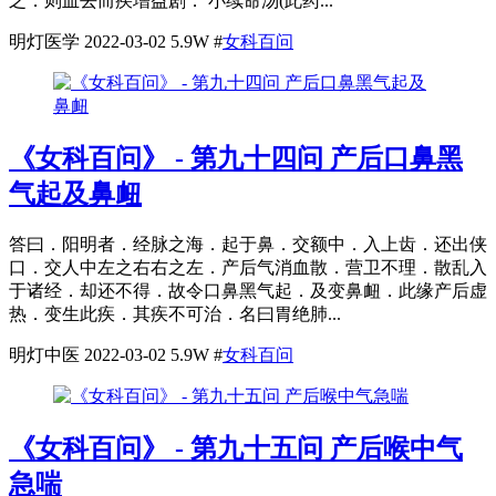
之．则血去而疾增益剧． 小续命汤(此药...
明灯医学
2022-03-02
5.9W
#
女科百问
《女科百问》 - 第九十四问 产后口鼻黑
气起及鼻衄
答曰．阳明者．经脉之海．起于鼻．交额中．入上齿．还出侠
口．交人中左之右右之左．产后气消血散．营卫不理．散乱入
于诸经．却还不得．故令口鼻黑气起．及变鼻衄．此缘产后虚
热．变生此疾．其疾不可治．名曰胃绝肺...
明灯中医
2022-03-02
5.9W
#
女科百问
《女科百问》 - 第九十五问 产后喉中气
急喘