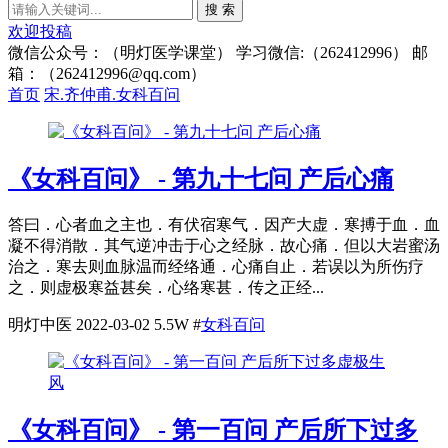
搜 索
欢迎投稿
微信公众号：（明灯医学课堂） 学习微信:（262412996） 邮
箱：（262412996@qq.com）
首页
宋.齐仲甫.女科百问
《女科百问》 - 第九十七问 产后心痛
答曰．心者血之主也．有伏宿寒气．因产大虚．寒搏于血．血
凝不得消散．其气逆冲击于心之经脉．故心痛．但以大岩蜜汤
治之．寒去则血脉温而经络通．心痛自止．若误以为所伤疗
之．则虚极寒益甚矣．心络寒甚．传之正经...
明灯中医
2022-03-02
5.5W
#
女科百问
《女科百问》 - 第一百问 产后所下过多