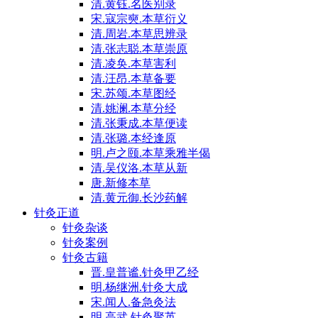
清.黄钰.名医别录
宋.寇宗奭.本草衍义
清.周岩.本草思辨录
清.张志聪.本草崇原
清.凌奂.本草害利
清.汪昂.本草备要
宋.苏颂.本草图经
清.姚澜.本草分经
清.张秉成.本草便读
清.张璐.本经逢原
明.卢之颐.本草乘雅半偈
清.吴仪洛.本草从新
唐.新修本草
清.黄元御.长沙药解
针灸正道
针灸杂谈
针灸案例
针灸古籍
晋.皇普谧.针灸甲乙经
明.杨继洲.针灸大成
宋.闻人.备急灸法
明.高武.针灸聚英