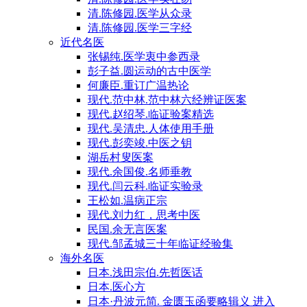
清.陈修园.医学从众录
清.陈修园.医学三字经
近代名医
张锡纯.医学衷中参西录
彭子益.圆运动的古中医学
何廉臣.重订广温热论
现代.范中林.范中林六经辨证医案
现代.赵绍琴.临证验案精选
现代.吴清忠.人体使用手册
现代.彭奕竣.中医之钥
湖岳村叟医案
现代.余国俊.名师垂教
现代.闫云科.临证实验录
王松如.温病正宗
现代.刘力红，思考中医
民国.余无言医案
现代.邹孟城三十年临证经验集
海外名医
日本.浅田宗伯.先哲医话
日本.医心方
日本·丹波元简. 金匮玉函要略辑义 进入