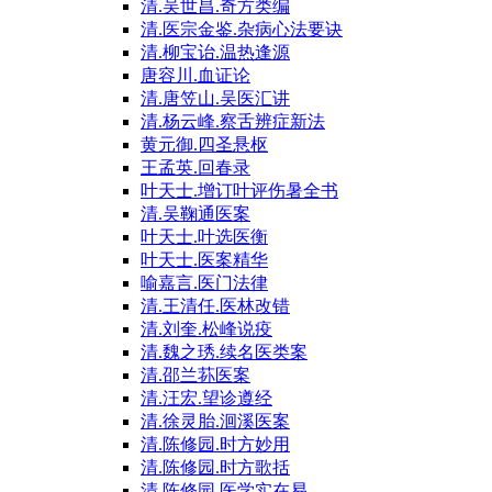
清.吴世昌.奇方类编
清.医宗金鉴.杂病心法要诀
清.柳宝诒.温热逢源
唐容川.血证论
清.唐笠山.吴医汇讲
清.杨云峰.察舌辨症新法
黄元御.四圣悬枢
王孟英.回春录
叶天士.增订叶评伤暑全书
清.吴鞠通医案
叶天士.叶选医衡
叶天士.医案精华
喻嘉言.医门法律
清.王清任.医林改错
清.刘奎.松峰说疫
清.魏之琇.续名医类案
清.邵兰荪医案
清.汪宏.望诊遵经
清.徐灵胎.洄溪医案
清.陈修园.时方妙用
清.陈修园.时方歌括
清.陈修园.医学实在易