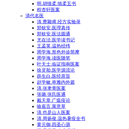
明.胡慎柔.慎柔五书
程杏轩医案
清代名医
清.曹颖甫.经方实验录
郑钦安.医理真传
郑钦安.医法圆通
尤在泾.医学读书记
王孟英.温热经纬
周学海.形色外诊简摩
周学海.读医随笔
叶天士.临证指南医案
徐灵胎.医学源流论
薛生白.医经原旨
赵学敏.串雅内外篇
清.张聿青医案
张璐.张氏医通
戴天章.广瘟疫论
喻嘉言.寓意草
清.也是山人医案
清.周扬俊.温热暑疫全书
黄元御.四圣心源