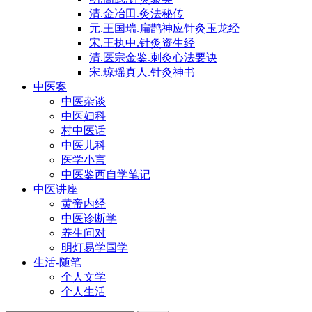
清.金冶田.灸法秘传
元.王国瑞.扁鹊神应针灸玉龙经
宋.王执中.针灸资生经
清.医宗金鉴.刺灸心法要诀
宋.琼瑶真人.针灸神书
中医案
中医杂谈
中医妇科
村中医话
中医儿科
医学小言
中医鉴西自学笔记
中医讲座
黄帝内经
中医诊断学
养生问对
明灯易学国学
生活-随笔
个人文学
个人生活