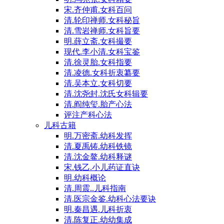
宋.齐仲甫.女科百问
清.轮印禅师.女科秘旨
清.雪岩禅师.女科旨要
明.薛立斋.女科撮要
现代.李小清.女科宝鉴
清.徐灵胎.女科指要
清.凌德.女科折衷纂要
清.吴本立.女科切要
清.沈尧封.沈氏女科辑要
清.阎纯玺.胎产心法
评注产科心法
儿科古籍
明.万密斋.幼科发挥
清.夏禹铸.幼科铁镜
清.沈金鳌.幼科释谜
宋.钱乙.小儿药证直诀
明.幼科概论
清.周震..儿科指南
清.医宗金鉴.幼科心法要诀
明.秦昌遇.儿科折衷
清.陈复正.幼幼集成