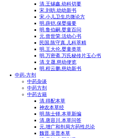
清.王锡鑫.幼科切要
宋.刘昉.幼幼新书
宋.小儿卫生总微论方
明.薛铠.保婴撮要
明.鲁伯嗣.婴童百问
元.曾世荣.活幼心书
民国.陈守真.儿科萃精
明.王大伦.婴童类萃
明.万密斋.万氏秘传片玉心书
清.文晟.慈幼便览
明.程云鹏.慈幼新书
中药-方剂
中药杂谈
中药方剂
中药古籍
清.得配本草
神农本草经
明.陈士铎.本草新编
清.唐容川.本草问答
元.增广和剂局方药性总论
魏晋.吴普本草