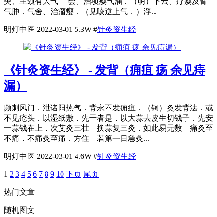
突、主颈有大气． 会、治项瘿气溜．（明）下云、疗瘿及臂
气肿．气舍、治瘤瘿．（见咳逆上气．）浮...
明灯中医
2022-03-01
5.3W
#
针灸资生经
《针灸资生经》 - 发背（痈疽 疡 余见痔
漏）
频刺风门．泄诸阳热气．背永不发痈疽．（铜）灸发背法．或
不见疮头．以湿纸敷．先干者是．以大蒜去皮生切钱子．先安
一蒜钱在上．次艾灸三壮．换蒜复三灸．如此易无数．痛灸至
不痛．不痛灸至痛．方住．若第一日急灸...
明灯中医
2022-03-01
4.6W
#
针灸资生经
1
2
3
4
5
6
7
8
9
10
下页
尾页
热门文章
随机图文