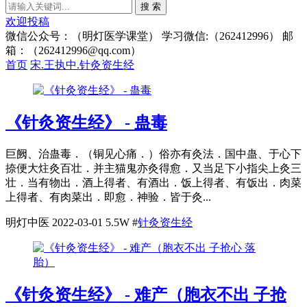
搜 索
欢迎投稿
微信公众号：（明灯医学课堂） 学习微信:（262412996） 邮
箱：（262412996@qq.com）
首页
宋.王执中.针灸资生经
《针灸资生经》 - 蛊毒
巨阙、治蛊毒．（铜见心痛．）俗亦有灸法．国中蛊、于心下
捺便大炷灸百壮．并主猫鬼亦灸得愈．又当足下小指尖上灸三
壮．当有物出．酒上得者、有酒出．饭上得者、有饭出．肉菜
上得者、有肉菜出．即愈．神验．皆于灸...
明灯中医
2022-03-01
5.5W
#
针灸资生经
《针灸资生经》 - 难产（胞衣不出 子抢