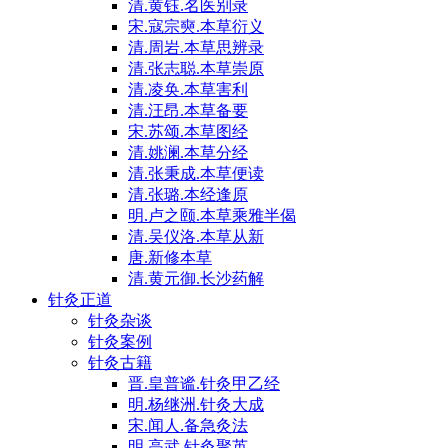
清.黄钰.名医别录
宋.寇宗奭.本草衍义
清.周岩.本草思辨录
清.张志聪.本草崇原
清.凌奂.本草害利
清.汪昂.本草备要
宋.苏颂.本草图经
清.姚澜.本草分经
清.张秉成.本草便读
清.张璐.本经逢原
明.卢之颐.本草乘雅半偈
清.吴仪洛.本草从新
唐.新修本草
清.黄元御.长沙药解
针灸正道
针灸杂谈
针灸案例
针灸古籍
晋.皇普谧.针灸甲乙经
明.杨继洲.针灸大成
宋.闻人.备急灸法
明.高武.针灸聚英