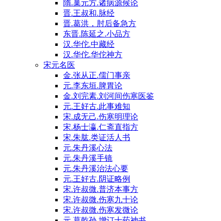
隋.巢元方.诸病源候论
晋.王叔和.脉经
晋.葛洪，肘后备急方
东晋.陈延之.小品方
汉.华佗.中藏经
汉.华佗.华佗神方
宋元名医
金.张从正.儒门事亲
元.李东垣.脾胃论
金.刘完素.刘河间伤寒医鉴
元.王好古.此事难知
宋.成无己.伤寒明理论
宋.杨士瀛.仁斋直指方
宋.朱肱.类证活人书
元.朱丹溪心法
元.朱丹溪手镜
元.朱丹溪治法心要
元.王好古.阴证略例
宋.许叔微.普济本事方
宋.许叔微.伤寒九十论
宋.许叔微.伤寒发微论
元.葛乾孙.增订十药神书