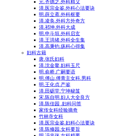
元.齐德之.外科精义
清.医宗金鉴.外科心法要诀
明.薛立斋.外科枢要
清.凌奂.外科方外奇方
清.祁坤.外科大成
明.申斗垣.外科启玄
清.王洪绪.外科全生集
清.高秉钧.疡科心得集
妇科古籍
唐.张氏妇科
清.沈金鳌.妇科玉尺
明.俞桥.广嗣要语
明.傅山.傅青主女科.男科
明.王化贞.产鉴
清.田砺堂.宁坤秘笈
宋.陈自明.妇人大全良方
清.陈佳园 .妇科问答
家传女科经验摘奇
竹林寺女科
清.医宗金鉴.妇科心法要诀
清.陈修园.女科要旨
明.冯兆张.女科精要