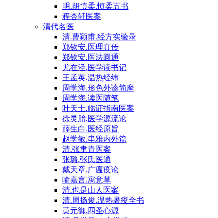
明.胡慎柔.慎柔五书
程杏轩医案
清代名医
清.曹颖甫.经方实验录
郑钦安.医理真传
郑钦安.医法圆通
尤在泾.医学读书记
王孟英.温热经纬
周学海.形色外诊简摩
周学海.读医随笔
叶天士.临证指南医案
徐灵胎.医学源流论
薛生白.医经原旨
赵学敏.串雅内外篇
清.张聿青医案
张璐.张氏医通
戴天章.广瘟疫论
喻嘉言.寓意草
清.也是山人医案
清.周扬俊.温热暑疫全书
黄元御.四圣心源