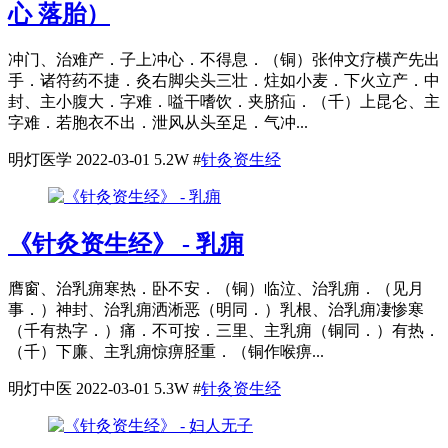
心 落胎）
冲门、治难产．子上冲心．不得息．（铜）张仲文疗横产先出
手．诸符药不捷．灸右脚尖头三壮．炷如小麦．下火立产．中
封、主小腹大．字难．嗌干嗜饮．夹脐疝．（千）上昆仑、主
字难．若胞衣不出．泄风从头至足．气冲...
明灯医学
2022-03-01
5.2W
#
针灸资生经
《针灸资生经》 - 乳痈
膺窗、治乳痈寒热．卧不安．（铜）临泣、治乳痈．（见月
事．）神封、治乳痈洒淅恶（明同．）乳根、治乳痈凄惨寒
（千有热字．）痛．不可按．三里、主乳痈（铜同．）有热．
（千）下廉、主乳痈惊痹胫重．（铜作喉痹...
明灯中医
2022-03-01
5.3W
#
针灸资生经