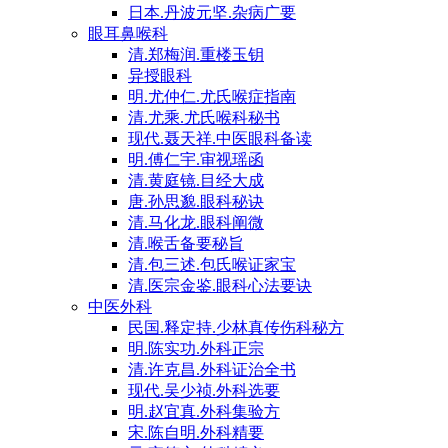
日本.丹波元坚.杂病广要
眼耳鼻喉科
清.郑梅润.重楼玉钥
异授眼科
明.尤仲仁.尤氏喉症指南
清.尤乘.尤氏喉科秘书
现代.聂天祥.中医眼科备读
明.傅仁宇.审视瑶函
清.黄庭镜.目经大成
唐.孙思邈.眼科秘诀
清.马化龙.眼科阐微
清.喉舌备要秘旨
清.包三述.包氏喉证家宝
清.医宗金鉴.眼科心法要诀
中医外科
民国.释定持.少林真传伤科秘方
明.陈实功.外科正宗
清.许克昌.外科证治全书
现代.吴少祯.外科选要
明.赵宜真.外科集验方
宋.陈自明.外科精要