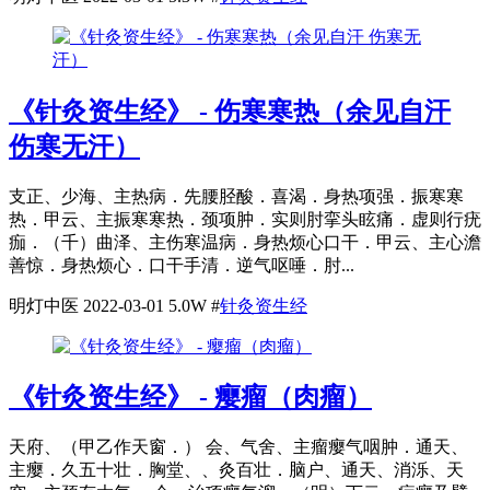
《针灸资生经》 - 伤寒寒热（余见自汗
伤寒无汗）
支正、少海、主热病．先腰胫酸．喜渴．身热项强．振寒寒
热．甲云、主振寒寒热．颈项肿．实则肘挛头眩痛．虚则行疣
痂．（千）曲泽、主伤寒温病．身热烦心口干．甲云、主心澹
善惊．身热烦心．口干手清．逆气呕唾．肘...
明灯中医
2022-03-01
5.0W
#
针灸资生经
《针灸资生经》 - 瘿瘤（肉瘤）
天府、（甲乙作天窗．） 会、气舍、主瘤瘿气咽肿．通天、
主瘿．久五十壮．胸堂、、灸百壮．脑户、通天、消泺、天