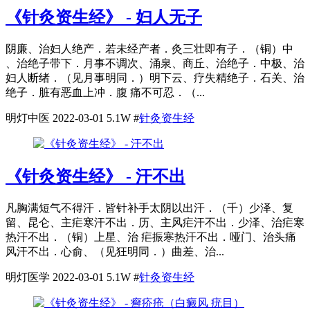
《针灸资生经》 - 妇人无子
阴廉、治妇人绝产．若未经产者．灸三壮即有子．（铜）中
、治绝子带下．月事不调次、涌泉、商丘、治绝子．中极、治
妇人断绪．（见月事明同．）明下云、疗失精绝子．石关、治
绝子．脏有恶血上冲．腹 痛不可忍．（...
明灯中医
2022-03-01
5.1W
#
针灸资生经
《针灸资生经》 - 汗不出
凡胸满短气不得汗．皆针补手太阴以出汗．（千）少泽、复
留、昆仑、主疟寒汗不出．历、主风疟汗不出．少泽、治疟寒
热汗不出．（铜）上星、治 疟振寒热汗不出．哑门、治头痛
风汗不出．心俞、（见狂明同．）曲差、治...
明灯医学
2022-03-01
5.1W
#
针灸资生经