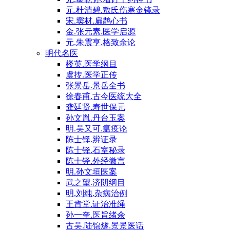
元.杜清碧.敖氏伤寒金镜录
宋.窦材.扁鹊心书
金.张元素.医学启源
元.朱震亨.格致余论
明代名医
楼英.医学纲目
虞抟.医学正传
张景岳.景岳全书
徐春甫.古今医统大全
龚廷贤.寿世保元
孙文胤.丹台玉案
明.吴又可.瘟疫论
陈士铎.辨证录
陈士铎.石室秘录
陈士铎.外经微言
明.孙文垣医案
武之望.济阴纲目
明.刘纯.杂病治例
王肯堂.证治准绳
孙一奎.医旨绪余
古吴.陆锦燧.景景医话