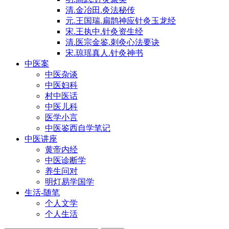
清.金冶田.灸法秘传
元.王国瑞.扁鹊神应针灸玉龙经
宋.王执中.针灸资生经
清.医宗金鉴.刺灸心法要诀
宋.琼瑶真人.针灸神书
中医案
中医杂谈
中医妇科
村中医话
中医儿科
医学小言
中医鉴西自学笔记
中医讲座
黄帝内经
中医诊断学
养生问对
明灯易学国学
生活-随笔
个人文学
个人生活