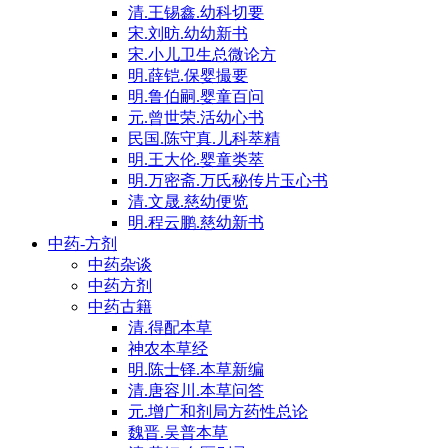
清.王锡鑫.幼科切要
宋.刘昉.幼幼新书
宋.小儿卫生总微论方
明.薛铠.保婴撮要
明.鲁伯嗣.婴童百问
元.曾世荣.活幼心书
民国.陈守真.儿科萃精
明.王大伦.婴童类萃
明.万密斋.万氏秘传片玉心书
清.文晟.慈幼便览
明.程云鹏.慈幼新书
中药-方剂
中药杂谈
中药方剂
中药古籍
清.得配本草
神农本草经
明.陈士铎.本草新编
清.唐容川.本草问答
元.增广和剂局方药性总论
魏晋.吴普本草