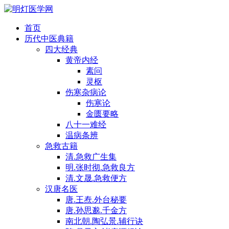
首页
历代中医典籍
四大经典
黄帝内经
素问
灵枢
伤寒杂病论
伤寒论
金匮要略
八十一难经
温病条辨
急救古籍
清.急救广生集
明.张时彻.急救良方
清.文晟.急救便方
汉唐名医
唐.王焘.外台秘要
唐.孙思邈.千金方
南北朝.陶弘景.辅行诀