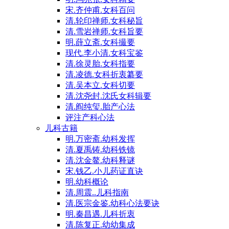
宋.齐仲甫.女科百问
清.轮印禅师.女科秘旨
清.雪岩禅师.女科旨要
明.薛立斋.女科撮要
现代.李小清.女科宝鉴
清.徐灵胎.女科指要
清.凌德.女科折衷纂要
清.吴本立.女科切要
清.沈尧封.沈氏女科辑要
清.阎纯玺.胎产心法
评注产科心法
儿科古籍
明.万密斋.幼科发挥
清.夏禹铸.幼科铁镜
清.沈金鳌.幼科释谜
宋.钱乙.小儿药证直诀
明.幼科概论
清.周震..儿科指南
清.医宗金鉴.幼科心法要诀
明.秦昌遇.儿科折衷
清.陈复正.幼幼集成