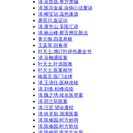
清.吴世昌.奇方类编
清.医宗金鉴.杂病心法要诀
清.柳宝诒.温热逢源
唐容川.血证论
清.唐笠山.吴医汇讲
清.杨云峰.察舌辨症新法
黄元御.四圣悬枢
王孟英.回春录
叶天士.增订叶评伤暑全书
清.吴鞠通医案
叶天士.叶选医衡
叶天士.医案精华
喻嘉言.医门法律
清.王清任.医林改错
清.刘奎.松峰说疫
清.魏之琇.续名医类案
清.邵兰荪医案
清.汪宏.望诊遵经
清.徐灵胎.洄溪医案
清.陈修园.时方妙用
清.陈修园.时方歌括
清.陈修园.医学实在易