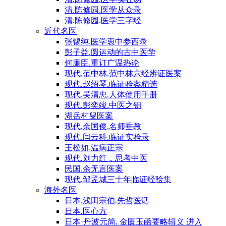
清.陈修园.医学从众录
清.陈修园.医学三字经
近代名医
张锡纯.医学衷中参西录
彭子益.圆运动的古中医学
何廉臣.重订广温热论
现代.范中林.范中林六经辨证医案
现代.赵绍琴.临证验案精选
现代.吴清忠.人体使用手册
现代.彭奕竣.中医之钥
湖岳村叟医案
现代.余国俊.名师垂教
现代.闫云科.临证实验录
王松如.温病正宗
现代.刘力红，思考中医
民国.余无言医案
现代.邹孟城三十年临证经验集
海外名医
日本.浅田宗伯.先哲医话
日本.医心方
日本·丹波元简. 金匮玉函要略辑义 进入