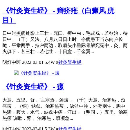
《针灸资生经》 - 癣疥疮（白癜风 疣
目）
日中时灸病处影上三壮．咒曰、癣中虫．毛戎戎．若欲治．待
日中．（千）又法、八月八日日出时．令病患正当东向户长
跪．平举两手．持户两边．取肩头小垂际骨解宛宛中．灸、两
火俱下．各三壮．若七壮．十日愈．千金翼...
明灯中医
2022-03-01
5.4W
#
针灸资生经
《针灸资生经》 - 瘰
大迎、五里、臂 、主寒热．颈瘰 ．（千）大迎、治寒热．颈
痛瘰 ．（铜）缺盆、治寒热瘰 ．缺盆中肿．外溃则生．胸中
热满．腹大．水气．缺盆中痛．汗出．（明同．）五里、治寒
热瘰 咳嗽．臂 、治寒热．颈项急...
明灯中医
2022-03-01
5.3W
#
针灸资生经