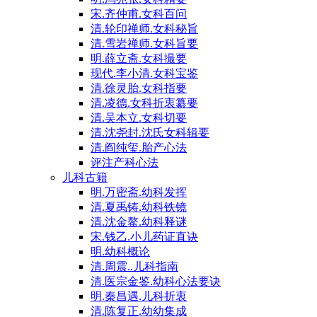
宋.齐仲甫.女科百问
清.轮印禅师.女科秘旨
清.雪岩禅师.女科旨要
明.薛立斋.女科撮要
现代.李小清.女科宝鉴
清.徐灵胎.女科指要
清.凌德.女科折衷纂要
清.吴本立.女科切要
清.沈尧封.沈氏女科辑要
清.阎纯玺.胎产心法
评注产科心法
儿科古籍
明.万密斋.幼科发挥
清.夏禹铸.幼科铁镜
清.沈金鳌.幼科释谜
宋.钱乙.小儿药证直诀
明.幼科概论
清.周震..儿科指南
清.医宗金鉴.幼科心法要诀
明.秦昌遇.儿科折衷
清.陈复正.幼幼集成