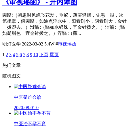
《审视瑶函》 - 开内障图
圆翳∶（初患时见蝇飞花发，垂蚁，薄雾轻烟，先患一眼，次
第相牵，俱圆翳，如油点浮水中，阳看则小，阴看则大，金针
一拨即去。）滑翳∶（翳如水银珠，宜金针拨之。）涩翳∶（翳
如凝脂色，宜金针拨之。）浮翳∶（藏...
明灯医学
2022-03-02
5.4W
#
审视瑶函
1
2
3
4
5
6
7
8
9
10
下页
尾页
热门文章
随机图文
中医疑难会诊
2020-08-01
0
中医治不孕不育