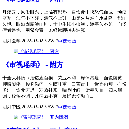
丹溪云．风沿眼系．上膈有积热．自饮食中挟怒气而成．顽痰
痞塞．浊气不下降．清气不上升．由是火益炽而水益降．积而
久也．眼沿因脓渍而肿．于中生细小虫丝．遂年久不愈．而多
痒者是也．用紫金膏．以银钗脚揩去油腻...
明灯医学
2022-03-02
5.2W
#
审视瑶函
《审视瑶函》 - 附方
十全大补汤（治诸虚百损．荣卫不和．形体羸瘦．面色痿黄．
脚膝酸疼．腰脊倦痛．头眩耳重．口苦舌干．骨热内烦．心忪
多汗．饮食进退．寒热往来．喘嗽吐衄．遗精失血．妇人崩
漏．经候不调．凡病后不爽．及忧虑伤动血...
明灯中医
2022-03-02
5.5W
#
审视瑶函