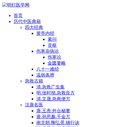
首页
历代中医典籍
四大经典
黄帝内经
素问
灵枢
伤寒杂病论
伤寒论
金匮要略
八十一难经
温病条辨
急救古籍
清.急救广生集
明.张时彻.急救良方
清.文晟.急救便方
汉唐名医
唐.王焘.外台秘要
唐.孙思邈.千金方
南北朝.陶弘景.辅行诀