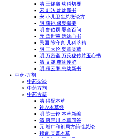
清.王锡鑫.幼科切要
宋.刘昉.幼幼新书
宋.小儿卫生总微论方
明.薛铠.保婴撮要
明.鲁伯嗣.婴童百问
元.曾世荣.活幼心书
民国.陈守真.儿科萃精
明.王大伦.婴童类萃
明.万密斋.万氏秘传片玉心书
清.文晟.慈幼便览
明.程云鹏.慈幼新书
中药-方剂
中药杂谈
中药方剂
中药古籍
清.得配本草
神农本草经
明.陈士铎.本草新编
清.唐容川.本草问答
元.增广和剂局方药性总论
魏晋.吴普本草