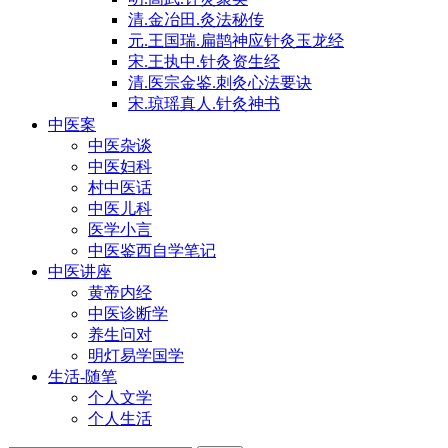
清.金冶田.灸法秘传
元.王国瑞.扁鹊神应针灸玉龙经
宋.王执中.针灸资生经
清.医宗金鉴.刺灸心法要诀
宋.琼瑶真人.针灸神书
中医案
中医杂谈
中医妇科
村中医话
中医儿科
医学小言
中医鉴西自学笔记
中医讲座
黄帝内经
中医诊断学
养生问对
明灯易学国学
生活-随笔
个人文学
个人生活