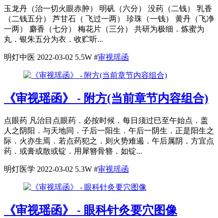
玉龙丹（治一切火眼赤肿） 明矾（六分） 没药（二钱） 乳香
（二钱五分） 芦甘石（ 飞过一两） 珍珠（一钱） 黄丹（飞净
一两） 麝香（七分） 梅花片（三分） 共研为极细．炼蜜为
丸．银朱五分为衣．收贮听...
明灯中医
2022-03-02
5.5W
#
审视瑶函
《审视瑶函》 - 附方(当前章节内容组合)
点眼药 凡治目点眼药．必按时候．每日须过巳至午始点．盖
人之阴阳．与天地同．子后一阳生．午后一阴生．正是阳生之
际．火亦生焉．若点药犯之．则火势难遏．午后属阴．方宜点
药．或膏或散或锭．用犀簪骨簪．如锭...
明灯医学
2022-03-02
5.3W
#
审视瑶函
《审视瑶函》 - 眼科针灸要穴图像