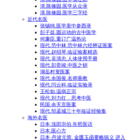
清.陈修园.医学从众录
清.陈修园.医学三字经
近代名医
张锡纯.医学衷中参西录
彭子益.圆运动的古中医学
何廉臣.重订广温热论
现代.范中林.范中林六经辨证医案
现代.赵绍琴.临证验案精选
现代.吴清忠.人体使用手册
现代.彭奕竣.中医之钥
湖岳村叟医案
现代.余国俊.名师垂教
现代.闫云科.临证实验录
王松如.温病正宗
现代.刘力红，思考中医
民国.余无言医案
现代.邹孟城三十年临证经验集
海外名医
日本.浅田宗伯.先哲医话
日本.医心方
日本·丹波元简. 金匮玉函要略辑义 进入