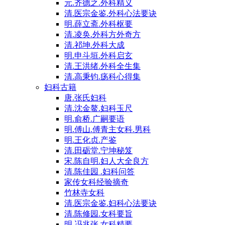
元.齐德之.外科精义
清.医宗金鉴.外科心法要诀
明.薛立斋.外科枢要
清.凌奂.外科方外奇方
清.祁坤.外科大成
明.申斗垣.外科启玄
清.王洪绪.外科全生集
清.高秉钧.疡科心得集
妇科古籍
唐.张氏妇科
清.沈金鳌.妇科玉尺
明.俞桥.广嗣要语
明.傅山.傅青主女科.男科
明.王化贞.产鉴
清.田砺堂.宁坤秘笈
宋.陈自明.妇人大全良方
清.陈佳园 .妇科问答
家传女科经验摘奇
竹林寺女科
清.医宗金鉴.妇科心法要诀
清.陈修园.女科要旨
明.冯兆张.女科精要