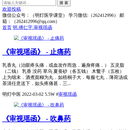
搜 索
欢迎投稿
微信公众号：（明灯医学课堂） 学习微信:（262412996） 邮
箱：（262412996@qq.com）
首页
明.傅仁宇.审视瑶函
《审视瑶函》 - 止痛药
乳香丸（治眼疼头痛．或血攻作而急．遍身疼痛．） 五灵脂
（二钱） 乳香 没药 草乌 夏蚕砂（各五钱） 木鳖子（五枚）
上为细末．酒煮面糊为丸．如梧桐子大．每服七丸．薄荷汤或
茶清任意送下．如头疼痛甚．三...
明灯中医
2022-03-02
5.5W
#
审视瑶函
《审视瑶函》 - 吹鼻药