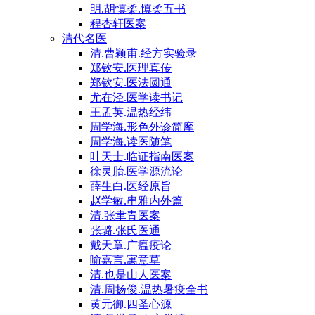
明.胡慎柔.慎柔五书
程杏轩医案
清代名医
清.曹颖甫.经方实验录
郑钦安.医理真传
郑钦安.医法圆通
尤在泾.医学读书记
王孟英.温热经纬
周学海.形色外诊简摩
周学海.读医随笔
叶天士.临证指南医案
徐灵胎.医学源流论
薛生白.医经原旨
赵学敏.串雅内外篇
清.张聿青医案
张璐.张氏医通
戴天章.广瘟疫论
喻嘉言.寓意草
清.也是山人医案
清.周扬俊.温热暑疫全书
黄元御.四圣心源