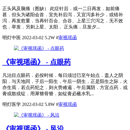
正头风及脑痛（图缺） 此症针后．或一二日再发．如前痛
甚．但头为诸阳会首．宜先补后泻．又宜泻多补少．或错补
泻．再发愈重．当再针百会、合谷、上星三穴泻之．无不效
也．举发．另刺上星、太阳． 正头痛．旦发夕...
明灯中医
2022-03-02
5.2W
#
审视瑶函
《审视瑶函》 - 点眼药
凡治目点眼药．必按时候．每日须过巳至午始点．盖人之阴
阳．与天地同．子后一阳生．午后一阴生．正是阳生之际．火
亦生焉．若点药犯之．则火势难遏．午后属阴．方宜点药．或
膏或散或锭．用犀簪骨簪．如锭膏必蘸水乳...
明灯医学
2022-03-02
5.8W
#
审视瑶函
《审视瑶函》 - 风沿