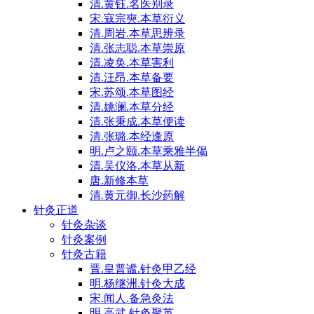
清.黄钰.名医别录
宋.寇宗奭.本草衍义
清.周岩.本草思辨录
清.张志聪.本草崇原
清.凌奂.本草害利
清.汪昂.本草备要
宋.苏颂.本草图经
清.姚澜.本草分经
清.张秉成.本草便读
清.张璐.本经逢原
明.卢之颐.本草乘雅半偈
清.吴仪洛.本草从新
唐.新修本草
清.黄元御.长沙药解
针灸正道
针灸杂谈
针灸案例
针灸古籍
晋.皇普谧.针灸甲乙经
明.杨继洲.针灸大成
宋.闻人.备急灸法
明.高武.针灸聚英