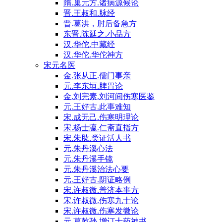
隋.巢元方.诸病源候论
晋.王叔和.脉经
晋.葛洪，肘后备急方
东晋.陈延之.小品方
汉.华佗.中藏经
汉.华佗.华佗神方
宋元名医
金.张从正.儒门事亲
元.李东垣.脾胃论
金.刘完素.刘河间伤寒医鉴
元.王好古.此事难知
宋.成无己.伤寒明理论
宋.杨士瀛.仁斋直指方
宋.朱肱.类证活人书
元.朱丹溪心法
元.朱丹溪手镜
元.朱丹溪治法心要
元.王好古.阴证略例
宋.许叔微.普济本事方
宋.许叔微.伤寒九十论
宋.许叔微.伤寒发微论
元.葛乾孙.增订十药神书