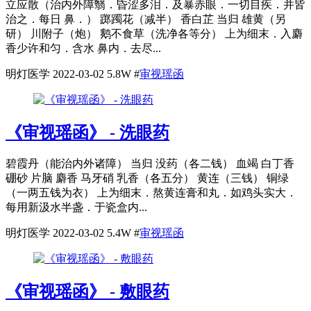
立应散（治内外障翳．昏涩多泪．及暴赤眼．一切目疾．并皆
治之．每日 鼻．） 踯躅花（减半） 香白芷 当归 雄黄（另
研） 川附子（炮） 鹅不食草（洗净各等分） 上为细末．入麝
香少许和匀．含水 鼻内．去尽...
明灯医学
2022-03-02
5.8W
#
审视瑶函
《审视瑶函》 - 洗眼药
碧霞丹（能治内外诸障） 当归 没药（各二钱） 血竭 白丁香
硼砂 片脑 麝香 马牙硝 乳香（各五分） 黄连（三钱） 铜绿
（一两五钱为衣） 上为细末．熬黄连膏和丸．如鸡头实大．
每用新汲水半盏．于瓷盒内...
明灯医学
2022-03-02
5.4W
#
审视瑶函
《审视瑶函》 - 敷眼药