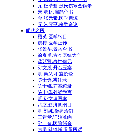
元.杜清碧.敖氏伤寒金镜录
宋.窦材.扁鹊心书
金.张元素.医学启源
元.朱震亨.格致余论
明代名医
楼英.医学纲目
虞抟.医学正传
张景岳.景岳全书
徐春甫.古今医统大全
龚廷贤.寿世保元
孙文胤.丹台玉案
明.吴又可.瘟疫论
陈士铎.辨证录
陈士铎.石室秘录
陈士铎.外经微言
明.孙文垣医案
武之望.济阴纲目
明.刘纯.杂病治例
王肯堂.证治准绳
孙一奎.医旨绪余
古吴.陆锦燧.景景医话