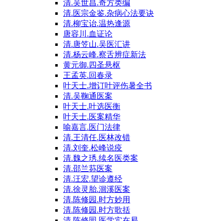
清.吴世昌.奇方类编
清.医宗金鉴.杂病心法要诀
清.柳宝诒.温热逢源
唐容川.血证论
清.唐笠山.吴医汇讲
清.杨云峰.察舌辨症新法
黄元御.四圣悬枢
王孟英.回春录
叶天士.增订叶评伤暑全书
清.吴鞠通医案
叶天士.叶选医衡
叶天士.医案精华
喻嘉言.医门法律
清.王清任.医林改错
清.刘奎.松峰说疫
清.魏之琇.续名医类案
清.邵兰荪医案
清.汪宏.望诊遵经
清.徐灵胎.洄溪医案
清.陈修园.时方妙用
清.陈修园.时方歌括
清.陈修园.医学实在易