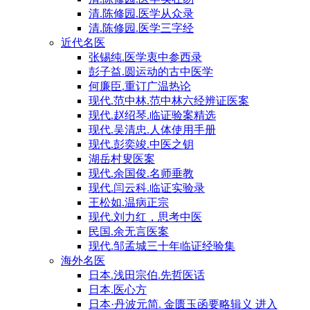
清.陈修园.医学从众录
清.陈修园.医学三字经
近代名医
张锡纯.医学衷中参西录
彭子益.圆运动的古中医学
何廉臣.重订广温热论
现代.范中林.范中林六经辨证医案
现代.赵绍琴.临证验案精选
现代.吴清忠.人体使用手册
现代.彭奕竣.中医之钥
湖岳村叟医案
现代.余国俊.名师垂教
现代.闫云科.临证实验录
王松如.温病正宗
现代.刘力红，思考中医
民国.余无言医案
现代.邹孟城三十年临证经验集
海外名医
日本.浅田宗伯.先哲医话
日本.医心方
日本·丹波元简. 金匮玉函要略辑义 进入