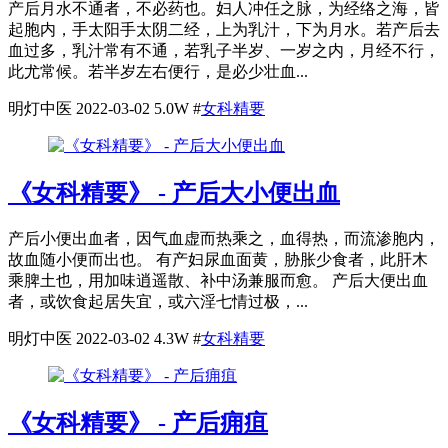
产后月水不通者，不必药也。妇人冲任之脉，为经络之海，皆
起胞内，手太阳手太阴二经，上为乳汁，下为月水。若产后去
血过多，乳汁常有不通，若乳子半岁、一岁之内，月经不行，
此尤常候。若半岁左右便行，是必少壮血...
明灯中医
2022-03-02
5.0W
#
女科精要
《女科精要》 - 产后大小便出血
产后小便出血者，因气血虚而热乘之，血得热，而流渗胞内，
故血随小便而出也。 有产妇尿血面黄，胁胀少食者，此肝木
乘脾土也，用加味逍遥散、补中汤兼服而愈。 产后大便出血
者，或饮食起居失宜，或六淫七情过极，...
明灯中医
2022-03-02
4.3W
#
女科精要
《女科精要》 - 产后痈疽