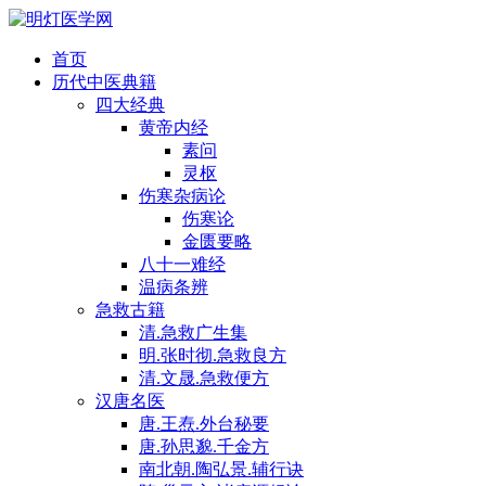
首页
历代中医典籍
四大经典
黄帝内经
素问
灵枢
伤寒杂病论
伤寒论
金匮要略
八十一难经
温病条辨
急救古籍
清.急救广生集
明.张时彻.急救良方
清.文晟.急救便方
汉唐名医
唐.王焘.外台秘要
唐.孙思邈.千金方
南北朝.陶弘景.辅行诀