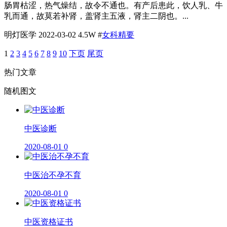
肠胃枯涩，热气燥结，故令不通也。有产后患此，饮人乳、牛
乳而通，故莫若补肾，盖肾主五液，肾主二阴也。...
明灯医学
2022-03-02
4.5W
#
女科精要
1
2
3
4
5
6
7
8
9
10
下页
尾页
热门文章
随机图文
​中医诊断
2020-08-01
0
中医治不孕不育
2020-08-01
0
中医资格证书