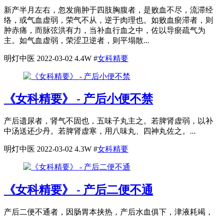
新产半月左右，忽发痈肿于四肢胸腹者，是败血不尽，流滞经
络，或气血虚弱，荣气不从，逆于肉理也。如败血瘀滞者，则
肿赤痛，而脉弦洪有力，当补血行血之中，佐以导瘀疏气为
主。如气血虚弱，荣涩卫逆者，则平塌散...
明灯中医
2022-03-02
4.4W
#
女科精要
《女科精要》 - 产后小便不禁
产后遗尿者，肾气不固也，五味子丸主之。若脾肾虚弱，以补
中汤送还少丹。若脾肾虚寒，用八味丸、四神丸佐之。...
明灯中医
2022-03-02
4.3W
#
女科精要
《女科精要》 - 产后二便不通
产后二便不通者，因肠胃本挟热，产后水血俱下，津液耗竭，