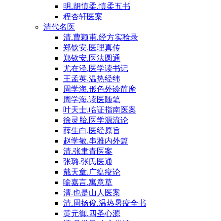
明.胡慎柔.慎柔五书
程杏轩医案
清代名医
清.曹颖甫.经方实验录
郑钦安.医理真传
郑钦安.医法圆通
尤在泾.医学读书记
王孟英.温热经纬
周学海.形色外诊简摩
周学海.读医随笔
叶天士.临证指南医案
徐灵胎.医学源流论
薛生白.医经原旨
赵学敏.串雅内外篇
清.张聿青医案
张璐.张氏医通
戴天章.广瘟疫论
喻嘉言.寓意草
清.也是山人医案
清.周扬俊.温热暑疫全书
黄元御.四圣心源