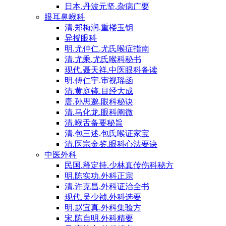
日本.丹波元坚.杂病广要
眼耳鼻喉科
清.郑梅润.重楼玉钥
异授眼科
明.尤仲仁.尤氏喉症指南
清.尤乘.尤氏喉科秘书
现代.聂天祥.中医眼科备读
明.傅仁宇.审视瑶函
清.黄庭镜.目经大成
唐.孙思邈.眼科秘诀
清.马化龙.眼科阐微
清.喉舌备要秘旨
清.包三述.包氏喉证家宝
清.医宗金鉴.眼科心法要诀
中医外科
民国.释定持.少林真传伤科秘方
明.陈实功.外科正宗
清.许克昌.外科证治全书
现代.吴少祯.外科选要
明.赵宜真.外科集验方
宋.陈自明.外科精要