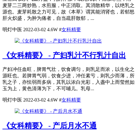
麦芽二三两炒熟，水煎服，中正消取。其消散精华，以绝乳之
源也。麦芽耗散之力可见，故《本草》谓其能消肾也，若郁怒
肝火炽盛，为肿为痛者，自当疏肝散郁，...
明灯中医
2022-03-02
4.6W
#
女科精要
《女科精要》 - 产妇乳汁不行乳汁自出
产妇冲任血旺，脾胃气壮，饮食调匀，则乳足而浓，以生化之
源旺也。若脾胃气弱，饮食少进，冲任素亏，则乳少而薄，所
乳之子，亦怯弱而多病，其乳以浓白光彩，入盏中上而莹然如
玉为上，黄色清薄为下，不可哺儿。乳母...
明灯中医
2022-03-02
4.6W
#
女科精要
《女科精要》 - 产后月水不通