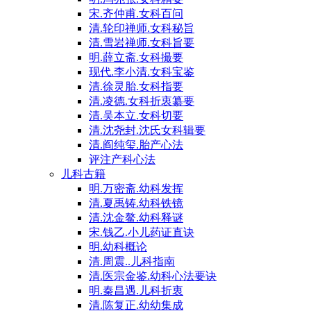
宋.齐仲甫.女科百问
清.轮印禅师.女科秘旨
清.雪岩禅师.女科旨要
明.薛立斋.女科撮要
现代.李小清.女科宝鉴
清.徐灵胎.女科指要
清.凌德.女科折衷纂要
清.吴本立.女科切要
清.沈尧封.沈氏女科辑要
清.阎纯玺.胎产心法
评注产科心法
儿科古籍
明.万密斋.幼科发挥
清.夏禹铸.幼科铁镜
清.沈金鳌.幼科释谜
宋.钱乙.小儿药证直诀
明.幼科概论
清.周震..儿科指南
清.医宗金鉴.幼科心法要诀
明.秦昌遇.儿科折衷
清.陈复正.幼幼集成