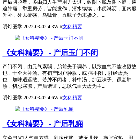
产后阴脱者，多由妇人生产用力太过，致阴下脱及阴下挺，逼
迫肿痛，举重房劳，皆能发作，清水续续，小便淋沥，宜内服
升补，外以硫磺、乌贼骨、五味子为末掺之。...
明灯医学
2022-03-02
4.3W
#
女科精要
《女科精要》 - 产后玉门不闭
产门不闭，由元气素弱，胎前失于调养，以致血气不能收摄故
也，十全大补汤。有初产阴户肿胀，或 痛不闭，肝经虚热
也，加味逍遥散。若肿不闭者，补中汤，加五味子。虽甚肿
热，切忌寒凉，产后诸证，总以气血大虚为主...
明灯医学
2022-03-02
4.6W
#
女科精要
《女科精要》 - 产后乳痈
立斋曰∶妇人气血方盛，乳房作胀，或无儿饮，痛胀寒热，用