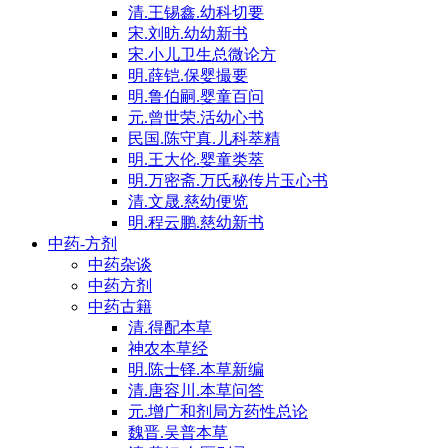
清.王锡鑫.幼科切要
宋.刘昉.幼幼新书
宋.小儿卫生总微论方
明.薛铠.保婴撮要
明.鲁伯嗣.婴童百问
元.曾世荣.活幼心书
民国.陈守真.儿科萃精
明.王大伦.婴童类萃
明.万密斋.万氏秘传片玉心书
清.文晟.慈幼便览
明.程云鹏.慈幼新书
中药-方剂
中药杂谈
中药方剂
中药古籍
清.得配本草
神农本草经
明.陈士铎.本草新编
清.唐容川.本草问答
元.增广和剂局方药性总论
魏晋.吴普本草