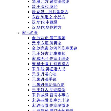
隋.巢元方.诸病源候论
晋.王叔和.脉经
晋.葛洪，肘后备急方
东晋.陈延之.小品方
汉.华佗.中藏经
汉.华佗.华佗神方
宋元名医
金.张从正.儒门事亲
元.李东垣.脾胃论
金.刘完素.刘河间伤寒医鉴
元.王好古.此事难知
宋.成无己.伤寒明理论
宋.杨士瀛.仁斋直指方
宋.朱肱.类证活人书
元.朱丹溪心法
元.朱丹溪手镜
元.朱丹溪治法心要
元.王好古.阴证略例
宋.许叔微.普济本事方
宋.许叔微.伤寒九十论
宋.许叔微.伤寒发微论
元.葛乾孙.增订十药神书