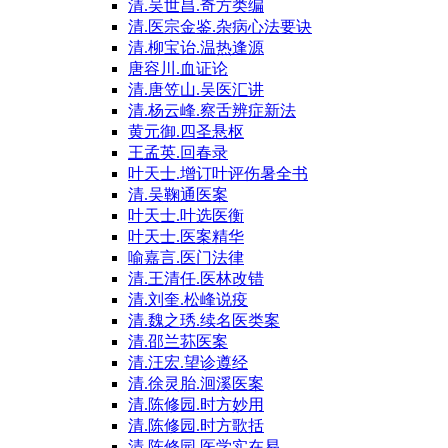
清.吴世昌.奇方类编
清.医宗金鉴.杂病心法要诀
清.柳宝诒.温热逢源
唐容川.血证论
清.唐笠山.吴医汇讲
清.杨云峰.察舌辨症新法
黄元御.四圣悬枢
王孟英.回春录
叶天士.增订叶评伤暑全书
清.吴鞠通医案
叶天士.叶选医衡
叶天士.医案精华
喻嘉言.医门法律
清.王清任.医林改错
清.刘奎.松峰说疫
清.魏之琇.续名医类案
清.邵兰荪医案
清.汪宏.望诊遵经
清.徐灵胎.洄溪医案
清.陈修园.时方妙用
清.陈修园.时方歌括
清.陈修园.医学实在易