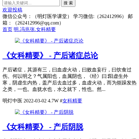
搜 索
欢迎投稿
微信公众号：（明灯医学课堂） 学习微信:（262412996） 邮
箱：（262412996@qq.com）
首页
明.冯兆张.女科精要
《女科精要》 - 产后诸症总论
产后诸症，其源有三，曰血虚火动，曰败血妄行，曰饮食过
伤。何以明之？气属阳也，血属阴也，《经》曰∶阳虚生外
寒，阴虚生内热，盖产后去血过多，血虚火动，而为烦躁发热
之类，一也。血犹水也，水之就下，性也。然...
明灯中医
2022-03-02
4.7W
#
女科精要
《女科精要》 - 产后阴脱