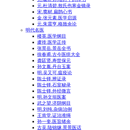
元.杜清碧.敖氏伤寒金镜录
宋.窦材.扁鹊心书
金.张元素.医学启源
元.朱震亨.格致余论
明代名医
楼英.医学纲目
虞抟.医学正传
张景岳.景岳全书
徐春甫.古今医统大全
龚廷贤.寿世保元
孙文胤.丹台玉案
明.吴又可.瘟疫论
陈士铎.辨证录
陈士铎.石室秘录
陈士铎.外经微言
明.孙文垣医案
武之望.济阴纲目
明.刘纯.杂病治例
王肯堂.证治准绳
孙一奎.医旨绪余
古吴.陆锦燧.景景医话