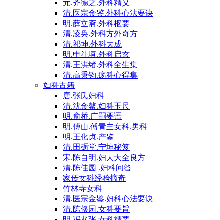
元.齐德之.外科精义
清.医宗金鉴.外科心法要诀
明.薛立斋.外科枢要
清.凌奂.外科方外奇方
清.祁坤.外科大成
明.申斗垣.外科启玄
清.王洪绪.外科全生集
清.高秉钧.疡科心得集
妇科古籍
唐.张氏妇科
清.沈金鳌.妇科玉尺
明.俞桥.广嗣要语
明.傅山.傅青主女科.男科
明.王化贞.产鉴
清.田砺堂.宁坤秘笈
宋.陈自明.妇人大全良方
清.陈佳园 .妇科问答
家传女科经验摘奇
竹林寺女科
清.医宗金鉴.妇科心法要诀
清.陈修园.女科要旨
明.冯兆张.女科精要