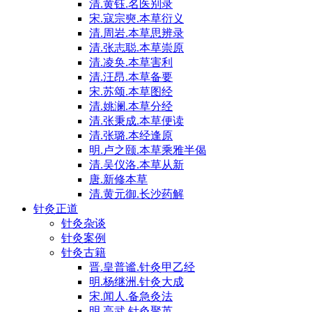
清.黄钰.名医别录
宋.寇宗奭.本草衍义
清.周岩.本草思辨录
清.张志聪.本草崇原
清.凌奂.本草害利
清.汪昂.本草备要
宋.苏颂.本草图经
清.姚澜.本草分经
清.张秉成.本草便读
清.张璐.本经逢原
明.卢之颐.本草乘雅半偈
清.吴仪洛.本草从新
唐.新修本草
清.黄元御.长沙药解
针灸正道
针灸杂谈
针灸案例
针灸古籍
晋.皇普谧.针灸甲乙经
明.杨继洲.针灸大成
宋.闻人.备急灸法
明.高武.针灸聚英