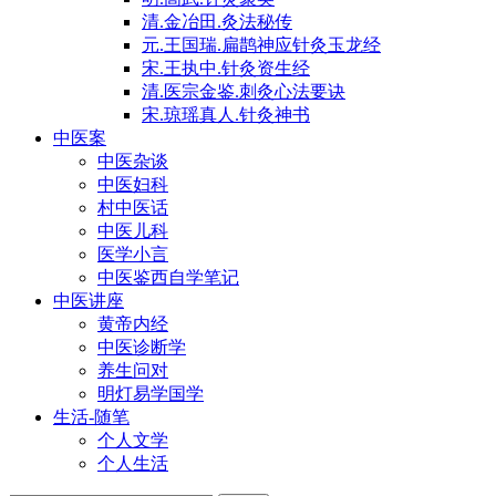
清.金冶田.灸法秘传
元.王国瑞.扁鹊神应针灸玉龙经
宋.王执中.针灸资生经
清.医宗金鉴.刺灸心法要诀
宋.琼瑶真人.针灸神书
中医案
中医杂谈
中医妇科
村中医话
中医儿科
医学小言
中医鉴西自学笔记
中医讲座
黄帝内经
中医诊断学
养生问对
明灯易学国学
生活-随笔
个人文学
个人生活