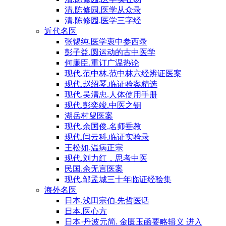
清.陈修园.医学从众录
清.陈修园.医学三字经
近代名医
张锡纯.医学衷中参西录
彭子益.圆运动的古中医学
何廉臣.重订广温热论
现代.范中林.范中林六经辨证医案
现代.赵绍琴.临证验案精选
现代.吴清忠.人体使用手册
现代.彭奕竣.中医之钥
湖岳村叟医案
现代.余国俊.名师垂教
现代.闫云科.临证实验录
王松如.温病正宗
现代.刘力红，思考中医
民国.余无言医案
现代.邹孟城三十年临证经验集
海外名医
日本.浅田宗伯.先哲医话
日本.医心方
日本·丹波元简. 金匮玉函要略辑义 进入