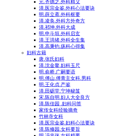
元.齐德之.外科精义
清.医宗金鉴.外科心法要诀
明.薛立斋.外科枢要
清.凌奂.外科方外奇方
清.祁坤.外科大成
明.申斗垣.外科启玄
清.王洪绪.外科全生集
清.高秉钧.疡科心得集
妇科古籍
唐.张氏妇科
清.沈金鳌.妇科玉尺
明.俞桥.广嗣要语
明.傅山.傅青主女科.男科
明.王化贞.产鉴
清.田砺堂.宁坤秘笈
宋.陈自明.妇人大全良方
清.陈佳园 .妇科问答
家传女科经验摘奇
竹林寺女科
清.医宗金鉴.妇科心法要诀
清.陈修园.女科要旨
明.冯兆张.女科精要