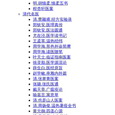
明.胡慎柔.慎柔五书
程杏轩医案
清代名医
清.曹颖甫.经方实验录
郑钦安.医理真传
郑钦安.医法圆通
尤在泾.医学读书记
王孟英.温热经纬
周学海.形色外诊简摩
周学海.读医随笔
叶天士.临证指南医案
徐灵胎.医学源流论
薛生白.医经原旨
赵学敏.串雅内外篇
清.张聿青医案
张璐.张氏医通
戴天章.广瘟疫论
喻嘉言.寓意草
清.也是山人医案
清.周扬俊.温热暑疫全书
黄元御.四圣心源