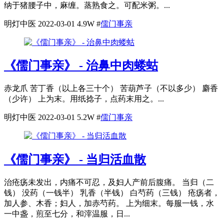
纳于猪腰子中，麻缠。蒸熟食之。可配米粥。...
明灯中医
2022-03-01
4.9W
#
儒门事亲
《儒门事亲》 - 治鼻中肉蝼蛄
赤龙爪 苦丁香（以上各三十个） 苦葫芦子（不以多少） 麝香
（少许） 上为末。用纸捻子，点药末用之。...
明灯中医
2022-03-01
5.2W
#
儒门事亲
《儒门事亲》 - 当归活血散
治疮疡未发出，内痛不可忍，及妇人产前后腹痛。 当归（二
钱） 没药（一钱半） 乳香（半钱） 白芍药（三钱） 疮疡者，
加人参、木香；妇人，加赤芍药。 上为细末。每服一钱，水
一中盏，煎至七分，和滓温服，日...