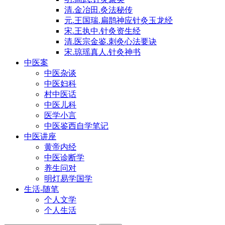
清.金冶田.灸法秘传
元.王国瑞.扁鹊神应针灸玉龙经
宋.王执中.针灸资生经
清.医宗金鉴.刺灸心法要诀
宋.琼瑶真人.针灸神书
中医案
中医杂谈
中医妇科
村中医话
中医儿科
医学小言
中医鉴西自学笔记
中医讲座
黄帝内经
中医诊断学
养生问对
明灯易学国学
生活-随笔
个人文学
个人生活