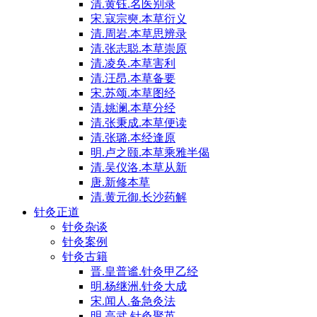
清.黄钰.名医别录
宋.寇宗奭.本草衍义
清.周岩.本草思辨录
清.张志聪.本草崇原
清.凌奂.本草害利
清.汪昂.本草备要
宋.苏颂.本草图经
清.姚澜.本草分经
清.张秉成.本草便读
清.张璐.本经逢原
明.卢之颐.本草乘雅半偈
清.吴仪洛.本草从新
唐.新修本草
清.黄元御.长沙药解
针灸正道
针灸杂谈
针灸案例
针灸古籍
晋.皇普谧.针灸甲乙经
明.杨继洲.针灸大成
宋.闻人.备急灸法
明.高武.针灸聚英