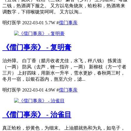
二钱，热酒调下服之。 又方以皂角烧灰，蛤粉和，热酒将来
调数字，下得喉咙笑呵呵。 又方以淘...
明灯医学
2022-03-01
5.7W
#
儒门事亲
《儒门事亲》 - 复明膏
治外障。 白丁香（腊月收者尤佳，水飞，秤八钱） 拣黄连
（一两） 防风（去芦，锉一指许，一两） 新柳枝（方一寸者
三片） 上好四味，用新水一升半，雪水更妙，春秋两三时，
冬月一宿，以银石器内，熬至六分，滤...
明灯医学
2022-03-01
4.9W
#
儒门事亲
《儒门事亲》 - 治雀目
真正蛤粉，炒黄色，为细末。 上油腊就热和为丸，如皂子，