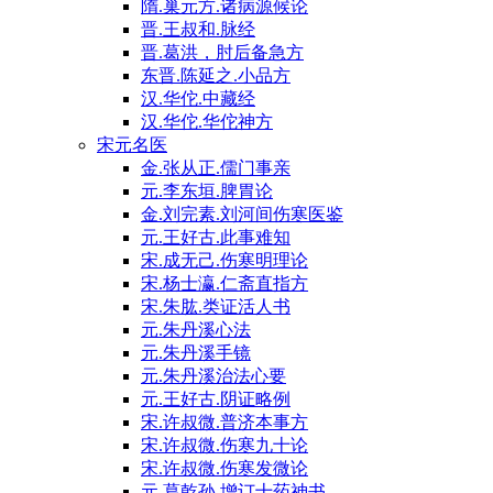
隋.巢元方.诸病源候论
晋.王叔和.脉经
晋.葛洪，肘后备急方
东晋.陈延之.小品方
汉.华佗.中藏经
汉.华佗.华佗神方
宋元名医
金.张从正.儒门事亲
元.李东垣.脾胃论
金.刘完素.刘河间伤寒医鉴
元.王好古.此事难知
宋.成无己.伤寒明理论
宋.杨士瀛.仁斋直指方
宋.朱肱.类证活人书
元.朱丹溪心法
元.朱丹溪手镜
元.朱丹溪治法心要
元.王好古.阴证略例
宋.许叔微.普济本事方
宋.许叔微.伤寒九十论
宋.许叔微.伤寒发微论
元.葛乾孙.增订十药神书