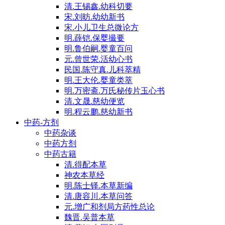
清.王锡鑫.幼科切要
宋.刘昉.幼幼新书
宋.小儿卫生总微论方
明.薛铠.保婴撮要
明.鲁伯嗣.婴童百问
元.曾世荣.活幼心书
民国.陈守真.儿科萃精
明.王大伦.婴童类萃
明.万密斋.万氏秘传片玉心书
清.文晟.慈幼便览
明.程云鹏.慈幼新书
中药-方剂
中药杂谈
中药方剂
中药古籍
清.得配本草
神农本草经
明.陈士铎.本草新编
清.唐容川.本草问答
元.增广和剂局方药性总论
魏晋.吴普本草