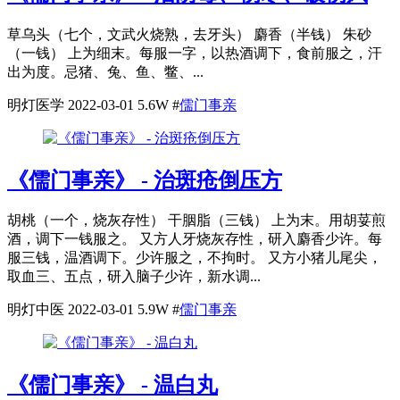
草乌头（七个，文武火烧熟，去牙头） 麝香（半钱） 朱砂
（一钱） 上为细末。每服一字，以热酒调下，食前服之，汗
出为度。忌猪、兔、鱼、鳖、...
明灯医学
2022-03-01
5.6W
#
儒门事亲
《儒门事亲》 - 治斑疮倒压方
胡桃（一个，烧灰存性） 干胭脂（三钱） 上为末。用胡荽煎
酒，调下一钱服之。 又方人牙烧灰存性，研入麝香少许。每
服三钱，温酒调下。少许服之，不拘时。 又方小猪儿尾尖，
取血三、五点，研入脑子少许，新水调...
明灯中医
2022-03-01
5.9W
#
儒门事亲
《儒门事亲》 - 温白丸