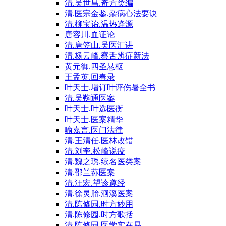
清.吴世昌.奇方类编
清.医宗金鉴.杂病心法要诀
清.柳宝诒.温热逢源
唐容川.血证论
清.唐笠山.吴医汇讲
清.杨云峰.察舌辨症新法
黄元御.四圣悬枢
王孟英.回春录
叶天士.增订叶评伤暑全书
清.吴鞠通医案
叶天士.叶选医衡
叶天士.医案精华
喻嘉言.医门法律
清.王清任.医林改错
清.刘奎.松峰说疫
清.魏之琇.续名医类案
清.邵兰荪医案
清.汪宏.望诊遵经
清.徐灵胎.洄溪医案
清.陈修园.时方妙用
清.陈修园.时方歌括
清.陈修园.医学实在易