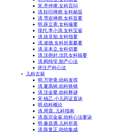
宋.齐仲甫.女科百问
清.轮印禅师.女科秘旨
清.雪岩禅师.女科旨要
明.薛立斋.女科撮要
现代.李小清.女科宝鉴
清.徐灵胎.女科指要
清.凌德.女科折衷纂要
清.吴本立.女科切要
清.沈尧封.沈氏女科辑要
清.阎纯玺.胎产心法
评注产科心法
儿科古籍
明.万密斋.幼科发挥
清.夏禹铸.幼科铁镜
清.沈金鳌.幼科释谜
宋.钱乙.小儿药证直诀
明.幼科概论
清.周震..儿科指南
清.医宗金鉴.幼科心法要诀
明.秦昌遇.儿科折衷
清.陈复正.幼幼集成