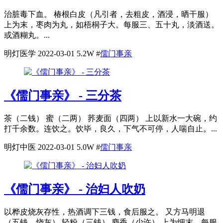
治脏毒下血。 椿根白皮（凡引者，去粗皮，酒浸，晒干服）
上为末，枣肉为丸，如梧桐子大。每服三、五十丸，淡酒送。
或酒糊丸。...
明灯医学
2022-03-01
5.2W
#
儒门事亲
《儒门事亲》 - 三分茶
茶（二钱） 蜜（二两） 荞麦面（四两） 上以新水一大碗，约
打千余数。连饮之。饮毕，良久，下气不可停，人喘自止。...
明灯中医
2022-03-01
5.0W
#
儒门事亲
《儒门事亲》 - 治妇人吹奶
以桦皮烧灰存性，热酒调下三钱，食后服之。 又方马明退
（五钱，烧灰） 轻粉（三钱） 麝香（少许） 上为细末。每服