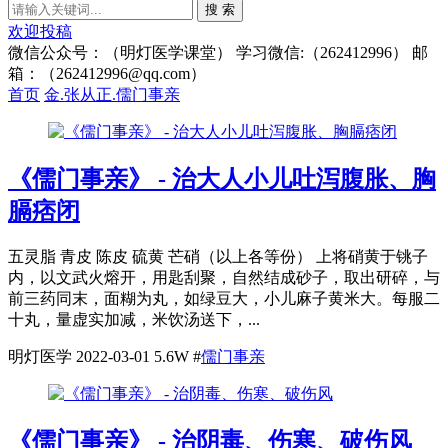
搜 索
欢迎投稿
微信公众号：（明灯医学课堂） 学习微信:（262412996） 邮
箱：（262412996@qq.com）
首页
金.张从正.儒门事亲
《儒门事亲》 - 治大人小儿吐泻腹胀、胸
膈痞闭
五灵脂 青皮 陈皮 硫黄 芒硝（以上各等份） 上将硝黄于铫子
内，以文武火熔开，用匙刮聚，自然结成砂子，取出研碎，与
前三药同末，面糊为丸，如绿豆大，小儿麻子黄米大。每服二
十丸，量虚实加减，米饮汤送下，...
明灯医学
2022-03-01
5.6W
#
儒门事亲
《儒门事亲》 - 治阴毒、伤寒、破伤风