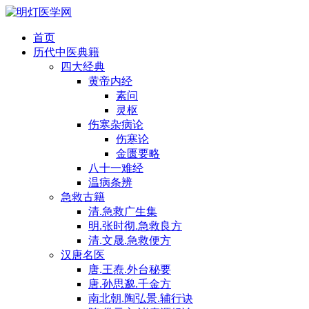
首页
历代中医典籍
四大经典
黄帝内经
素问
灵枢
伤寒杂病论
伤寒论
金匮要略
八十一难经
温病条辨
急救古籍
清.急救广生集
明.张时彻.急救良方
清.文晟.急救便方
汉唐名医
唐.王焘.外台秘要
唐.孙思邈.千金方
南北朝.陶弘景.辅行诀