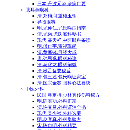
日本.丹波元坚.杂病广要
眼耳鼻喉科
清.郑梅润.重楼玉钥
异授眼科
明.尤仲仁.尤氏喉症指南
清.尤乘.尤氏喉科秘书
现代.聂天祥.中医眼科备读
明.傅仁宇.审视瑶函
清.黄庭镜.目经大成
唐.孙思邈.眼科秘诀
清.马化龙.眼科阐微
清.喉舌备要秘旨
清.包三述.包氏喉证家宝
清.医宗金鉴.眼科心法要诀
中医外科
民国.释定持.少林真传伤科秘方
明.陈实功.外科正宗
清.许克昌.外科证治全书
现代.吴少祯.外科选要
明.赵宜真.外科集验方
宋.陈自明.外科精要