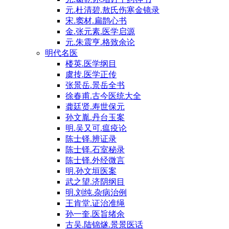
元.杜清碧.敖氏伤寒金镜录
宋.窦材.扁鹊心书
金.张元素.医学启源
元.朱震亨.格致余论
明代名医
楼英.医学纲目
虞抟.医学正传
张景岳.景岳全书
徐春甫.古今医统大全
龚廷贤.寿世保元
孙文胤.丹台玉案
明.吴又可.瘟疫论
陈士铎.辨证录
陈士铎.石室秘录
陈士铎.外经微言
明.孙文垣医案
武之望.济阴纲目
明.刘纯.杂病治例
王肯堂.证治准绳
孙一奎.医旨绪余
古吴.陆锦燧.景景医话