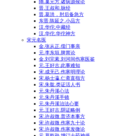
隋.巢元方.诸病源候论
晋.王叔和.脉经
晋.葛洪，肘后备急方
东晋.陈延之.小品方
汉.华佗.中藏经
汉.华佗.华佗神方
宋元名医
金.张从正.儒门事亲
元.李东垣.脾胃论
金.刘完素.刘河间伤寒医鉴
元.王好古.此事难知
宋.成无己.伤寒明理论
宋.杨士瀛.仁斋直指方
宋.朱肱.类证活人书
元.朱丹溪心法
元.朱丹溪手镜
元.朱丹溪治法心要
元.王好古.阴证略例
宋.许叔微.普济本事方
宋.许叔微.伤寒九十论
宋.许叔微.伤寒发微论
元.葛乾孙.增订十药神书