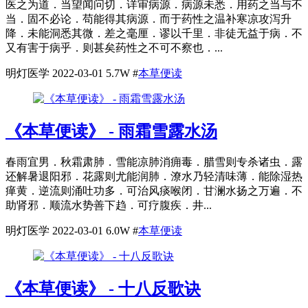
医之为道．当望闻问切．详审病源．病源未悉．用药之当与不
当．固不必论．苟能得其病源．而于药性之温补寒凉攻泻升
降．未能洞悉其微．差之毫厘．谬以千里．非徒无益于病．不
又有害于病乎．则甚矣药性之不可不察也．...
明灯医学
2022-03-01
5.7W
#
本草便读
《本草便读》 - 雨霜雪露水汤
春雨宜男．秋霜肃肺．雪能凉肺消痈毒．腊雪则专杀诸虫．露
还解暑退阳邪．花露则尤能润肺．潦水乃轻清味薄．能除湿热
瘅黄．逆流则涌吐功多．可治风痰喉闭．甘澜水扬之万遍．不
助肾邪．顺流水势善下趋．可疗腹疾．井...
明灯医学
2022-03-01
6.0W
#
本草便读
《本草便读》 - 十八反歌诀