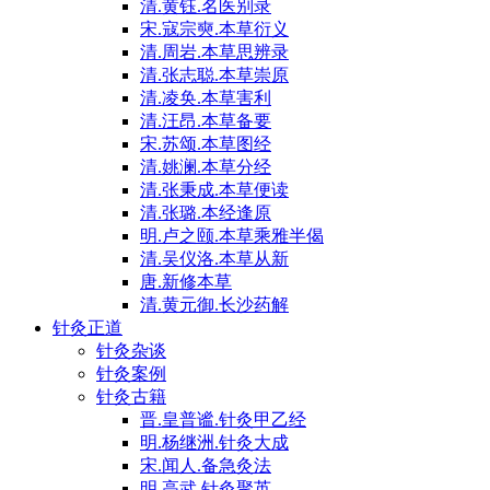
清.黄钰.名医别录
宋.寇宗奭.本草衍义
清.周岩.本草思辨录
清.张志聪.本草崇原
清.凌奂.本草害利
清.汪昂.本草备要
宋.苏颂.本草图经
清.姚澜.本草分经
清.张秉成.本草便读
清.张璐.本经逢原
明.卢之颐.本草乘雅半偈
清.吴仪洛.本草从新
唐.新修本草
清.黄元御.长沙药解
针灸正道
针灸杂谈
针灸案例
针灸古籍
晋.皇普谧.针灸甲乙经
明.杨继洲.针灸大成
宋.闻人.备急灸法
明.高武.针灸聚英