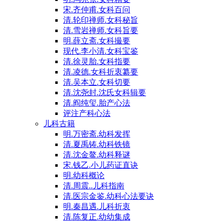
宋.齐仲甫.女科百问
清.轮印禅师.女科秘旨
清.雪岩禅师.女科旨要
明.薛立斋.女科撮要
现代.李小清.女科宝鉴
清.徐灵胎.女科指要
清.凌德.女科折衷纂要
清.吴本立.女科切要
清.沈尧封.沈氏女科辑要
清.阎纯玺.胎产心法
评注产科心法
儿科古籍
明.万密斋.幼科发挥
清.夏禹铸.幼科铁镜
清.沈金鳌.幼科释谜
宋.钱乙.小儿药证直诀
明.幼科概论
清.周震..儿科指南
清.医宗金鉴.幼科心法要诀
明.秦昌遇.儿科折衷
清.陈复正.幼幼集成