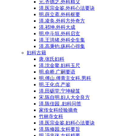
元.齐德之.外科精义
清.医宗金鉴.外科心法要诀
明.薛立斋.外科枢要
清.凌奂.外科方外奇方
清.祁坤.外科大成
明.申斗垣.外科启玄
清.王洪绪.外科全生集
清.高秉钧.疡科心得集
妇科古籍
唐.张氏妇科
清.沈金鳌.妇科玉尺
明.俞桥.广嗣要语
明.傅山.傅青主女科.男科
明.王化贞.产鉴
清.田砺堂.宁坤秘笈
宋.陈自明.妇人大全良方
清.陈佳园 .妇科问答
家传女科经验摘奇
竹林寺女科
清.医宗金鉴.妇科心法要诀
清.陈修园.女科要旨
明.冯兆张.女科精要