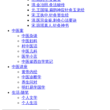
清.金冶田.灸法秘传
元.王国瑞.扁鹊神应针灸玉龙经
宋.王执中.针灸资生经
清.医宗金鉴.刺灸心法要诀
宋.琼瑶真人.针灸神书
中医案
中医杂谈
中医妇科
村中医话
中医儿科
医学小言
中医鉴西自学笔记
中医讲座
黄帝内经
中医诊断学
养生问对
明灯易学国学
生活-随笔
个人文学
个人生活