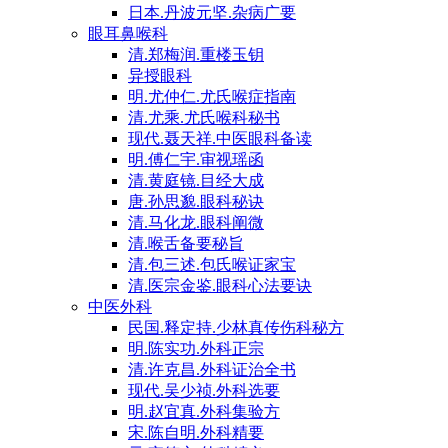
日本.丹波元坚.杂病广要
眼耳鼻喉科
清.郑梅润.重楼玉钥
异授眼科
明.尤仲仁.尤氏喉症指南
清.尤乘.尤氏喉科秘书
现代.聂天祥.中医眼科备读
明.傅仁宇.审视瑶函
清.黄庭镜.目经大成
唐.孙思邈.眼科秘诀
清.马化龙.眼科阐微
清.喉舌备要秘旨
清.包三述.包氏喉证家宝
清.医宗金鉴.眼科心法要诀
中医外科
民国.释定持.少林真传伤科秘方
明.陈实功.外科正宗
清.许克昌.外科证治全书
现代.吴少祯.外科选要
明.赵宜真.外科集验方
宋.陈自明.外科精要