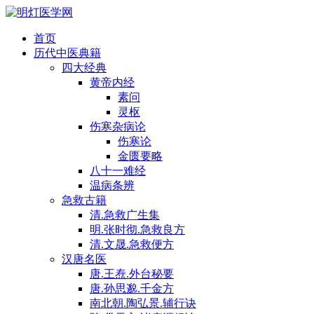
首页
历代中医典籍
四大经典
黄帝内经
素问
灵枢
伤寒杂病论
伤寒论
金匮要略
八十一难经
温病条辨
急救古籍
清.急救广生集
明.张时彻.急救良方
清.文晟.急救便方
汉唐名医
唐.王焘.外台秘要
唐.孙思邈.千金方
南北朝.陶弘景.辅行诀