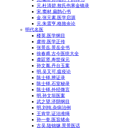
元.杜清碧.敖氏伤寒金镜录
宋.窦材.扁鹊心书
金.张元素.医学启源
元.朱震亨.格致余论
明代名医
楼英.医学纲目
虞抟.医学正传
张景岳.景岳全书
徐春甫.古今医统大全
龚廷贤.寿世保元
孙文胤.丹台玉案
明.吴又可.瘟疫论
陈士铎.辨证录
陈士铎.石室秘录
陈士铎.外经微言
明.孙文垣医案
武之望.济阴纲目
明.刘纯.杂病治例
王肯堂.证治准绳
孙一奎.医旨绪余
古吴.陆锦燧.景景医话