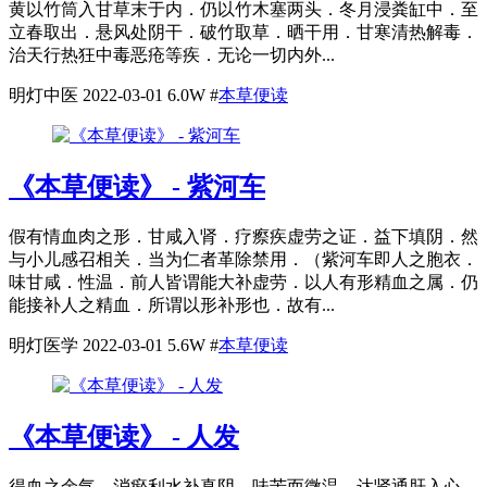
黄以竹筒入甘草末于内．仍以竹木塞两头．冬月浸粪缸中．至
立春取出．悬风处阴干．破竹取草．晒干用．甘寒清热解毒．
治天行热狂中毒恶疮等疾．无论一切内外...
明灯中医
2022-03-01
6.0W
#
本草便读
《本草便读》 - 紫河车
假有情血肉之形．甘咸入肾．疗瘵疾虚劳之证．益下填阴．然
与小儿感召相关．当为仁者革除禁用．（紫河车即人之胞衣．
味甘咸．性温．前人皆谓能大补虚劳．以人有形精血之属．仍
能接补人之精血．所谓以形补形也．故有...
明灯医学
2022-03-01
5.6W
#
本草便读
《本草便读》 - 人发
得血之余气．消瘀利水补真阴．味苦而微温．达肾通肝入心