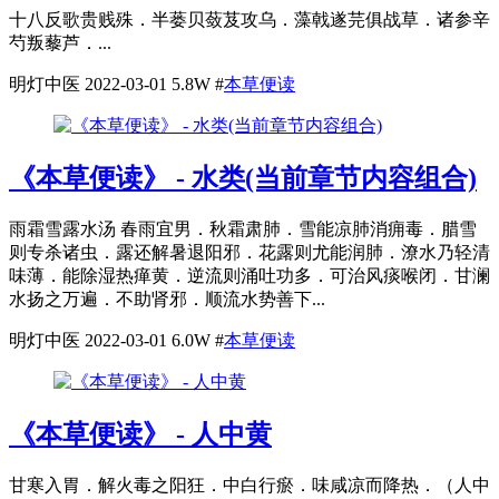
十八反歌贵贱殊．半蒌贝蔹芨攻乌．藻戟遂芫俱战草．诸参辛
芍叛藜芦．...
明灯中医
2022-03-01
5.8W
#
本草便读
《本草便读》 - 水类(当前章节内容组合)
雨霜雪露水汤 春雨宜男．秋霜肃肺．雪能凉肺消痈毒．腊雪
则专杀诸虫．露还解暑退阳邪．花露则尤能润肺．潦水乃轻清
味薄．能除湿热瘅黄．逆流则涌吐功多．可治风痰喉闭．甘澜
水扬之万遍．不助肾邪．顺流水势善下...
明灯中医
2022-03-01
6.0W
#
本草便读
《本草便读》 - 人中黄
甘寒入胃．解火毒之阳狂．中白行瘀．味咸凉而降热．（人中