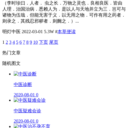
（李时珍曰．人者． 虫之长．万物之灵也．良相良医．皆由
人理．治国治病．悉赖人为．是以人与天地并立为三．岂可与
诸物为伍哉．但能无害于义．以无用之物．可作有用之药者．
则录之．其残忍邪秽者．则阙之．）...
明灯中医
2022-03-01
5.3W
#
本草便读
1
2
3
4
5
6
7
8
9
10
下页
尾页
热门文章
随机图文
​中医诊断
2020-08-01
0
中医疑难会诊
2020-08-01
0