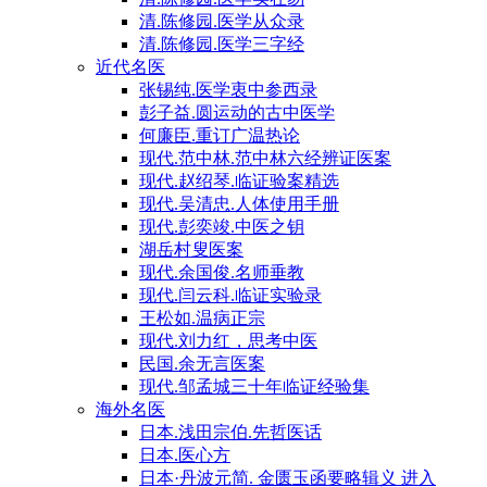
清.陈修园.医学从众录
清.陈修园.医学三字经
近代名医
张锡纯.医学衷中参西录
彭子益.圆运动的古中医学
何廉臣.重订广温热论
现代.范中林.范中林六经辨证医案
现代.赵绍琴.临证验案精选
现代.吴清忠.人体使用手册
现代.彭奕竣.中医之钥
湖岳村叟医案
现代.余国俊.名师垂教
现代.闫云科.临证实验录
王松如.温病正宗
现代.刘力红，思考中医
民国.余无言医案
现代.邹孟城三十年临证经验集
海外名医
日本.浅田宗伯.先哲医话
日本.医心方
日本·丹波元简. 金匮玉函要略辑义 进入