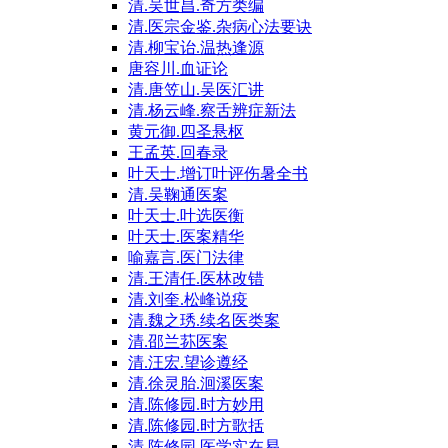
清.吴世昌.奇方类编
清.医宗金鉴.杂病心法要诀
清.柳宝诒.温热逢源
唐容川.血证论
清.唐笠山.吴医汇讲
清.杨云峰.察舌辨症新法
黄元御.四圣悬枢
王孟英.回春录
叶天士.增订叶评伤暑全书
清.吴鞠通医案
叶天士.叶选医衡
叶天士.医案精华
喻嘉言.医门法律
清.王清任.医林改错
清.刘奎.松峰说疫
清.魏之琇.续名医类案
清.邵兰荪医案
清.汪宏.望诊遵经
清.徐灵胎.洄溪医案
清.陈修园.时方妙用
清.陈修园.时方歌括
清.陈修园.医学实在易