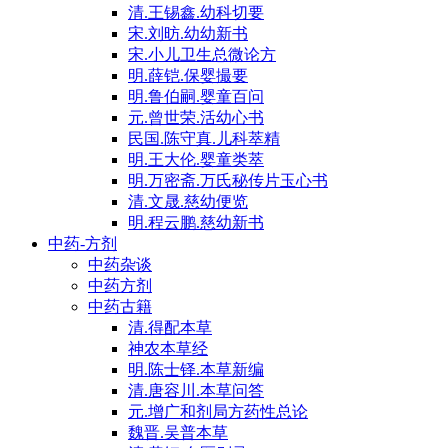
清.王锡鑫.幼科切要
宋.刘昉.幼幼新书
宋.小儿卫生总微论方
明.薛铠.保婴撮要
明.鲁伯嗣.婴童百问
元.曾世荣.活幼心书
民国.陈守真.儿科萃精
明.王大伦.婴童类萃
明.万密斋.万氏秘传片玉心书
清.文晟.慈幼便览
明.程云鹏.慈幼新书
中药-方剂
中药杂谈
中药方剂
中药古籍
清.得配本草
神农本草经
明.陈士铎.本草新编
清.唐容川.本草问答
元.增广和剂局方药性总论
魏晋.吴普本草