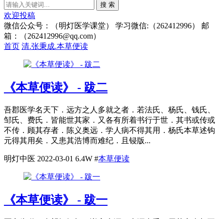
搜 索
欢迎投稿
微信公众号：（明灯医学课堂） 学习微信:（262412996） 邮
箱：（262412996@qq.com）
首页
清.张秉成.本草便读
《本草便读》 - 跋二
吾郡医学名天下．远方之人多就之者．若法氏、杨氏、钱氏、
邹氏、费氏．皆能世其家．又各有所着书行于世．其书或传或
不传．顾其存者．陈义奥远．学人病不得其用．杨氏本草述钩
元得其用矣．又患其浩博而难纪．且锓版...
明灯中医
2022-03-01
6.4W
#
本草便读
《本草便读》 - 跋一