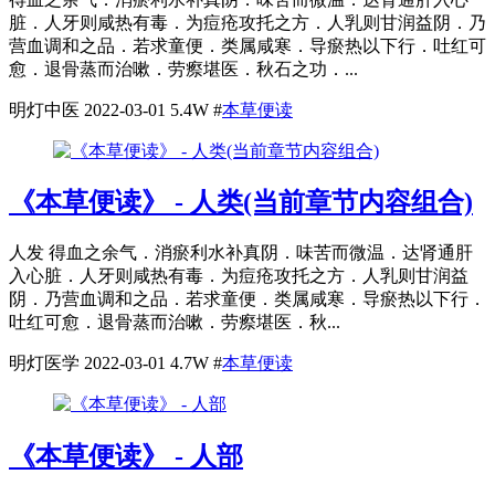
脏．人牙则咸热有毒．为痘疮攻托之方．人乳则甘润益阴．乃
营血调和之品．若求童便．类属咸寒．导瘀热以下行．吐红可
愈．退骨蒸而治嗽．劳瘵堪医．秋石之功．...
明灯中医
2022-03-01
5.4W
#
本草便读
《本草便读》 - 人类(当前章节内容组合)
人发 得血之余气．消瘀利水补真阴．味苦而微温．达肾通肝
入心脏．人牙则咸热有毒．为痘疮攻托之方．人乳则甘润益
阴．乃营血调和之品．若求童便．类属咸寒．导瘀热以下行．
吐红可愈．退骨蒸而治嗽．劳瘵堪医．秋...
明灯医学
2022-03-01
4.7W
#
本草便读
《本草便读》 - 人部