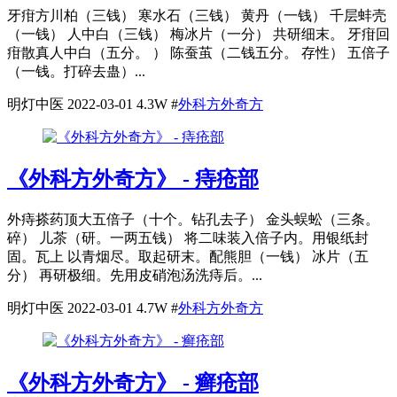
牙疳方川柏（三钱） 寒水石（三钱） 黄丹（一钱） 千层蚌壳
（一钱） 人中白（三钱） 梅冰片（一分） 共研细末。 牙疳回
疳散真人中白（五分。 ） 陈蚕茧（二钱五分。 存性） 五倍子
（一钱。打碎去蛊）...
明灯中医
2022-03-01
4.3W
#
外科方外奇方
《外科方外奇方》 - 痔疮部
外痔搽药顶大五倍子（十个。钻孔去子） 金头蜈蚣（三条。
碎） 儿茶（研。一两五钱） 将二味装入倍子内。用银纸封
固。瓦上 以青烟尽。取起研末。配熊胆（一钱） 冰片（五
分） 再研极细。先用皮硝泡汤洗痔后。...
明灯中医
2022-03-01
4.7W
#
外科方外奇方
《外科方外奇方》 - 癣疮部