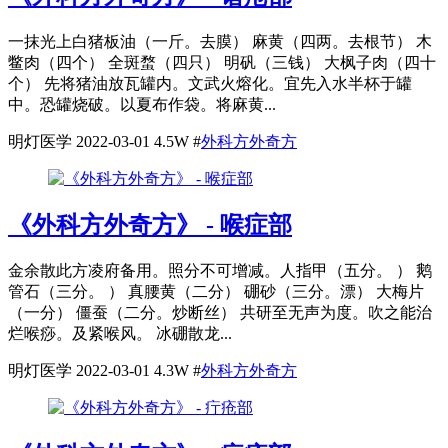
一抹光上白猪板油（一斤。去膜） 麻黄（四两。去根节） 木
鳖肉（四个） 全斑蝥（四只） 明矾（三钱） 大枫子肉（四十
个） 先将猪油放瓦罐内。文武火熔化。宜先入水半杯于罐
中。恐罐烧破。以夏布作袋。将麻黄...
明灯医学
2022-03-01
4.5W
#
外科方外奇方
《外科方外奇方》 - 喉症部
金余散此方凌府备用。照分不可增减。人指甲（五分。 ） 鹅
管石（三分。 ） 真腰黄（二分） 硼砂（三分。漂） 大梅片
（一分） 僵蚕（二分。炒断丝） 共研至无声为度。吹之能治
烂喉痧。及紧喉风。 冰硼散龙...
明灯医学
2022-03-01
4.3W
#
外科方外奇方