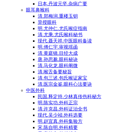
日本.丹波元坚.杂病广要
眼耳鼻喉科
清.郑梅润.重楼玉钥
异授眼科
明.尤仲仁.尤氏喉症指南
清.尤乘.尤氏喉科秘书
现代.聂天祥.中医眼科备读
明.傅仁宇.审视瑶函
清.黄庭镜.目经大成
唐.孙思邈.眼科秘诀
清.马化龙.眼科阐微
清.喉舌备要秘旨
清.包三述.包氏喉证家宝
清.医宗金鉴.眼科心法要诀
中医外科
民国.释定持.少林真传伤科秘方
明.陈实功.外科正宗
清.许克昌.外科证治全书
现代.吴少祯.外科选要
明.赵宜真.外科集验方
宋.陈自明.外科精要