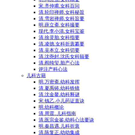
宋.齐仲甫.女科百问
清.轮印禅师.女科秘旨
清.雪岩禅师.女科旨要
明.薛立斋.女科撮要
现代.李小清.女科宝鉴
清.徐灵胎.女科指要
清.凌德.女科折衷纂要
清.吴本立.女科切要
清.沈尧封.沈氏女科辑要
清.阎纯玺.胎产心法
评注产科心法
儿科古籍
明.万密斋.幼科发挥
清.夏禹铸.幼科铁镜
清.沈金鳌.幼科释谜
宋.钱乙.小儿药证直诀
明.幼科概论
清.周震..儿科指南
清.医宗金鉴.幼科心法要诀
明.秦昌遇.儿科折衷
清.陈复正.幼幼集成