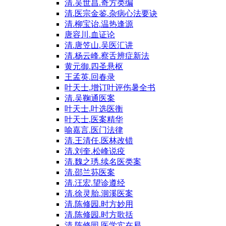
清.吴世昌.奇方类编
清.医宗金鉴.杂病心法要诀
清.柳宝诒.温热逢源
唐容川.血证论
清.唐笠山.吴医汇讲
清.杨云峰.察舌辨症新法
黄元御.四圣悬枢
王孟英.回春录
叶天士.增订叶评伤暑全书
清.吴鞠通医案
叶天士.叶选医衡
叶天士.医案精华
喻嘉言.医门法律
清.王清任.医林改错
清.刘奎.松峰说疫
清.魏之琇.续名医类案
清.邵兰荪医案
清.汪宏.望诊遵经
清.徐灵胎.洄溪医案
清.陈修园.时方妙用
清.陈修园.时方歌括
清.陈修园.医学实在易