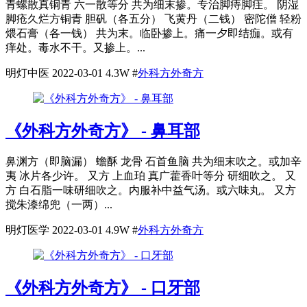
青螺散真铜青 六一散等分 共为细末掺。专治脚痔脚疰。 阴湿
脚疮久烂方铜青 胆矾（各五分） 飞黄丹（二钱） 密陀僧 轻粉
煨石膏（各一钱） 共为末。临卧掺上。痛一夕即结痂。或有
痒处。毒水不干。又掺上。...
明灯中医
2022-03-01
4.3W
#
外科方外奇方
《外科方外奇方》 - 鼻耳部
鼻渊方（即脑漏） 蟾酥 龙骨 石首鱼脑 共为细末吹之。或加辛
夷 冰片各少许。 又方 上血珀 真广藿香叶等分 研细吹之。 又
方 白石脂一味研细吹之。内服补中益气汤。或六味丸。 又方
搅朱漆绵兜（一两）...
明灯医学
2022-03-01
4.9W
#
外科方外奇方
《外科方外奇方》 - 口牙部