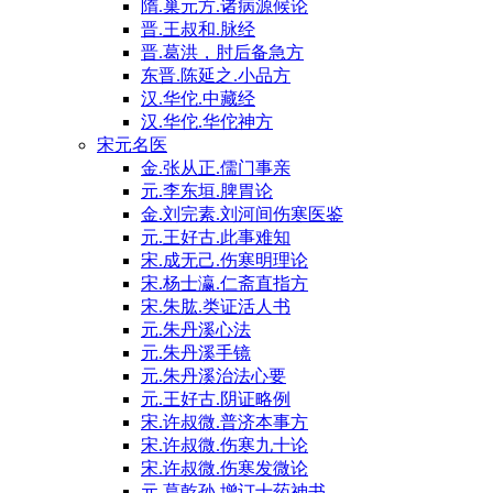
隋.巢元方.诸病源候论
晋.王叔和.脉经
晋.葛洪，肘后备急方
东晋.陈延之.小品方
汉.华佗.中藏经
汉.华佗.华佗神方
宋元名医
金.张从正.儒门事亲
元.李东垣.脾胃论
金.刘完素.刘河间伤寒医鉴
元.王好古.此事难知
宋.成无己.伤寒明理论
宋.杨士瀛.仁斋直指方
宋.朱肱.类证活人书
元.朱丹溪心法
元.朱丹溪手镜
元.朱丹溪治法心要
元.王好古.阴证略例
宋.许叔微.普济本事方
宋.许叔微.伤寒九十论
宋.许叔微.伤寒发微论
元.葛乾孙.增订十药神书