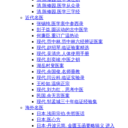
清.陈修园.医学从众录
清.陈修园.医学三字经
近代名医
张锡纯.医学衷中参西录
彭子益.圆运动的古中医学
何廉臣.重订广温热论
现代.范中林.范中林六经辨证医案
现代.赵绍琴.临证验案精选
现代.吴清忠.人体使用手册
现代.彭奕竣.中医之钥
湖岳村叟医案
现代.余国俊.名师垂教
现代.闫云科.临证实验录
王松如.温病正宗
现代.刘力红，思考中医
民国.余无言医案
现代.邹孟城三十年临证经验集
海外名医
日本.浅田宗伯.先哲医话
日本.医心方
日本·丹波元简. 金匮玉函要略辑义 进入