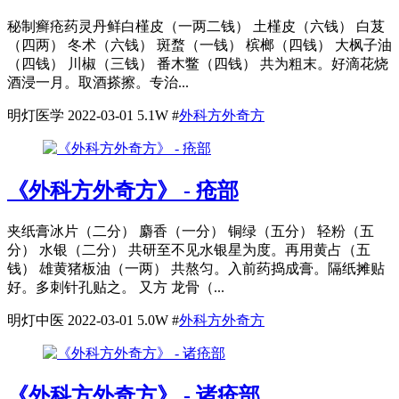
秘制癣疮药灵丹鲜白槿皮（一两二钱） 土槿皮（六钱） 白芨
（四两） 冬术（六钱） 斑蝥（一钱） 槟榔（四钱） 大枫子油
（四钱） 川椒（三钱） 番木鳖（四钱） 共为粗末。好滴花烧
酒浸一月。取酒搽擦。专治...
明灯医学
2022-03-01
5.1W
#
外科方外奇方
《外科方外奇方》 - 疮部
夹纸膏冰片（二分） 麝香（一分） 铜绿（五分） 轻粉（五
分） 水银（二分） 共研至不见水银星为度。再用黄占（五
钱） 雄黄猪板油（一两） 共熬匀。入前药捣成膏。隔纸摊贴
好。多刺针孔贴之。 又方 龙骨（...
明灯中医
2022-03-01
5.0W
#
外科方外奇方
《外科方外奇方》 - 诸疮部