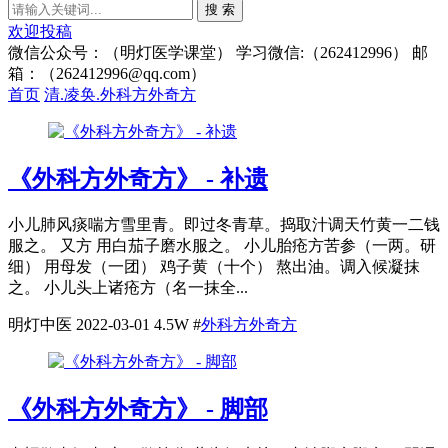
搜 索
欢迎投稿
微信公众号：（明灯医学课堂） 学习微信:（262412996） 邮
箱：（262412996@qq.com）
首页
清.凌奂.外科方外奇方
《外科方外奇方》 - 补遗
小儿肺风痰喘方雪里青。即过冬青草。捣取汁调天竹黄一二钱
服之。 又方 用白茄子磨水服之。 小儿胎疮方苦参（一两。研
细） 用母发（一团） 鸡子黄（十个） 熬出油。调入候凝抹
之。 小儿头上诸疮方（名一抹全...
明灯中医
2022-03-01
4.5W
#
外科方外奇方
《外科方外奇方》 - 脚部