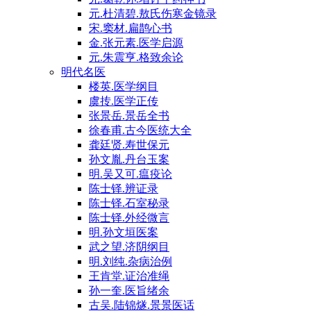
元.杜清碧.敖氏伤寒金镜录
宋.窦材.扁鹊心书
金.张元素.医学启源
元.朱震亨.格致余论
明代名医
楼英.医学纲目
虞抟.医学正传
张景岳.景岳全书
徐春甫.古今医统大全
龚廷贤.寿世保元
孙文胤.丹台玉案
明.吴又可.瘟疫论
陈士铎.辨证录
陈士铎.石室秘录
陈士铎.外经微言
明.孙文垣医案
武之望.济阴纲目
明.刘纯.杂病治例
王肯堂.证治准绳
孙一奎.医旨绪余
古吴.陆锦燧.景景医话