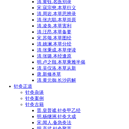
清.黄钰.名医别录
宋.寇宗奭.本草衍义
清.周岩.本草思辨录
清.张志聪.本草崇原
清.凌奂.本草害利
清.汪昂.本草备要
宋.苏颂.本草图经
清.姚澜.本草分经
清.张秉成.本草便读
清.张璐.本经逢原
明.卢之颐.本草乘雅半偈
清.吴仪洛.本草从新
唐.新修本草
清.黄元御.长沙药解
针灸正道
针灸杂谈
针灸案例
针灸古籍
晋.皇普谧.针灸甲乙经
明.杨继洲.针灸大成
宋.闻人.备急灸法
明.高武.针灸聚英