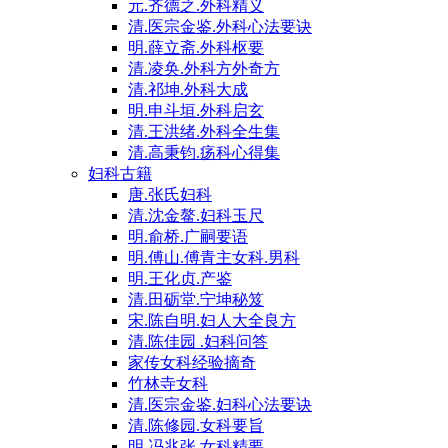
元.齐德之.外科精义
清.医宗金鉴.外科心法要诀
明.薛立斋.外科枢要
清.凌奂.外科方外奇方
清.祁坤.外科大成
明.申斗垣.外科启玄
清.王洪绪.外科全生集
清.高秉钧.疡科心得集
妇科古籍
唐.张氏妇科
清.沈金鳌.妇科玉尺
明.俞桥.广嗣要语
明.傅山.傅青主女科.男科
明.王化贞.产鉴
清.田砺堂.宁坤秘笈
宋.陈自明.妇人大全良方
清.陈佳园 .妇科问答
家传女科经验摘奇
竹林寺女科
清.医宗金鉴.妇科心法要诀
清.陈修园.女科要旨
明.冯兆张.女科精要