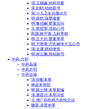
清.王锡鑫.幼科切要
宋.刘昉.幼幼新书
宋.小儿卫生总微论方
明.薛铠.保婴撮要
明.鲁伯嗣.婴童百问
元.曾世荣.活幼心书
民国.陈守真.儿科萃精
明.王大伦.婴童类萃
明.万密斋.万氏秘传片玉心书
清.文晟.慈幼便览
明.程云鹏.慈幼新书
中药-方剂
中药杂谈
中药方剂
中药古籍
清.得配本草
神农本草经
明.陈士铎.本草新编
清.唐容川.本草问答
元.增广和剂局方药性总论
魏晋.吴普本草