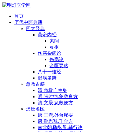
首页
历代中医典籍
四大经典
黄帝内经
素问
灵枢
伤寒杂病论
伤寒论
金匮要略
八十一难经
温病条辨
急救古籍
清.急救广生集
明.张时彻.急救良方
清.文晟.急救便方
汉唐名医
唐.王焘.外台秘要
唐.孙思邈.千金方
南北朝.陶弘景.辅行诀