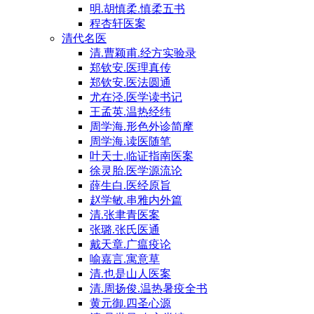
明.胡慎柔.慎柔五书
程杏轩医案
清代名医
清.曹颖甫.经方实验录
郑钦安.医理真传
郑钦安.医法圆通
尤在泾.医学读书记
王孟英.温热经纬
周学海.形色外诊简摩
周学海.读医随笔
叶天士.临证指南医案
徐灵胎.医学源流论
薛生白.医经原旨
赵学敏.串雅内外篇
清.张聿青医案
张璐.张氏医通
戴天章.广瘟疫论
喻嘉言.寓意草
清.也是山人医案
清.周扬俊.温热暑疫全书
黄元御.四圣心源