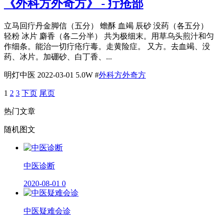
《外科方外奇方》 - 疔疮部
立马回疔丹金脚信（五分） 蟾酥 血竭 辰砂 没药（各五分）
轻粉 冰片 麝香（各二分半） 共为极细末。用草乌头煎汁和匀
作细条。能治一切疔疮疔毒。走黄险症。 又方。去血竭、没
药、冰片。加硼砂、白丁香、...
明灯中医
2022-03-01
5.0W
#
外科方外奇方
1
2
3
下页
尾页
热门文章
随机图文
​中医诊断
2020-08-01
0
中医疑难会诊