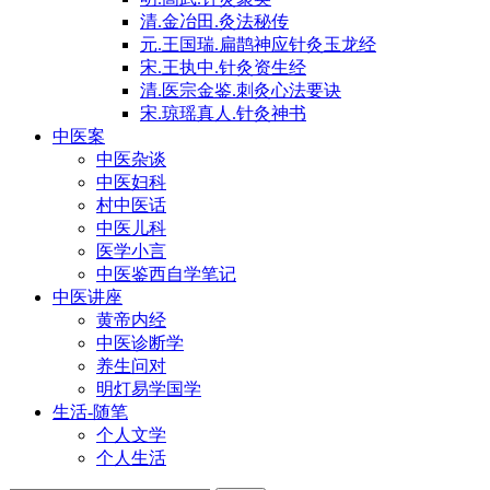
清.金冶田.灸法秘传
元.王国瑞.扁鹊神应针灸玉龙经
宋.王执中.针灸资生经
清.医宗金鉴.刺灸心法要诀
宋.琼瑶真人.针灸神书
中医案
中医杂谈
中医妇科
村中医话
中医儿科
医学小言
中医鉴西自学笔记
中医讲座
黄帝内经
中医诊断学
养生问对
明灯易学国学
生活-随笔
个人文学
个人生活