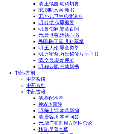
清.王锡鑫.幼科切要
宋.刘昉.幼幼新书
宋.小儿卫生总微论方
明.薛铠.保婴撮要
明.鲁伯嗣.婴童百问
元.曾世荣.活幼心书
民国.陈守真.儿科萃精
明.王大伦.婴童类萃
明.万密斋.万氏秘传片玉心书
清.文晟.慈幼便览
明.程云鹏.慈幼新书
中药-方剂
中药杂谈
中药方剂
中药古籍
清.得配本草
神农本草经
明.陈士铎.本草新编
清.唐容川.本草问答
元.增广和剂局方药性总论
魏晋.吴普本草