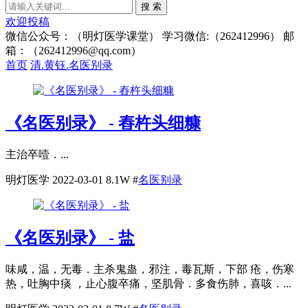
搜 索
欢迎投稿
微信公众号：（明灯医学课堂） 学习微信:（262412996） 邮
箱：（262412996@qq.com）
首页
清.黄钰.名医别录
《名医别录》 - 舂杵头细糠
主治卒噎．...
明灯医学
2022-03-01
8.1W
#
名医别录
《名医别录》 - 盐
味咸，温，无毒．主杀鬼蛊，邪注，毒瓦斯，下部 疮，伤寒
热，吐胸中痰 ，止心腹卒痛，坚肌骨．多食伤肺，喜咳．...