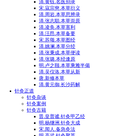
清.黄钰.名医别录
宋.寇宗奭.本草衍义
清.周岩.本草思辨录
清.张志聪.本草崇原
清.凌奂.本草害利
清.汪昂.本草备要
宋.苏颂.本草图经
清.姚澜.本草分经
清.张秉成.本草便读
清.张璐.本经逢原
明.卢之颐.本草乘雅半偈
清.吴仪洛.本草从新
唐.新修本草
清.黄元御.长沙药解
针灸正道
针灸杂谈
针灸案例
针灸古籍
晋.皇普谧.针灸甲乙经
明.杨继洲.针灸大成
宋.闻人.备急灸法
明.高武.针灸聚英