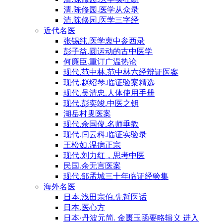
清.陈修园.医学从众录
清.陈修园.医学三字经
近代名医
张锡纯.医学衷中参西录
彭子益.圆运动的古中医学
何廉臣.重订广温热论
现代.范中林.范中林六经辨证医案
现代.赵绍琴.临证验案精选
现代.吴清忠.人体使用手册
现代.彭奕竣.中医之钥
湖岳村叟医案
现代.余国俊.名师垂教
现代.闫云科.临证实验录
王松如.温病正宗
现代.刘力红，思考中医
民国.余无言医案
现代.邹孟城三十年临证经验集
海外名医
日本.浅田宗伯.先哲医话
日本.医心方
日本·丹波元简. 金匮玉函要略辑义 进入