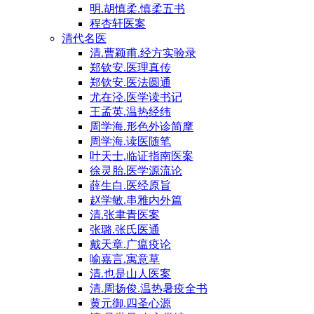
明.胡慎柔.慎柔五书
程杏轩医案
清代名医
清.曹颖甫.经方实验录
郑钦安.医理真传
郑钦安.医法圆通
尤在泾.医学读书记
王孟英.温热经纬
周学海.形色外诊简摩
周学海.读医随笔
叶天士.临证指南医案
徐灵胎.医学源流论
薛生白.医经原旨
赵学敏.串雅内外篇
清.张聿青医案
张璐.张氏医通
戴天章.广瘟疫论
喻嘉言.寓意草
清.也是山人医案
清.周扬俊.温热暑疫全书
黄元御.四圣心源