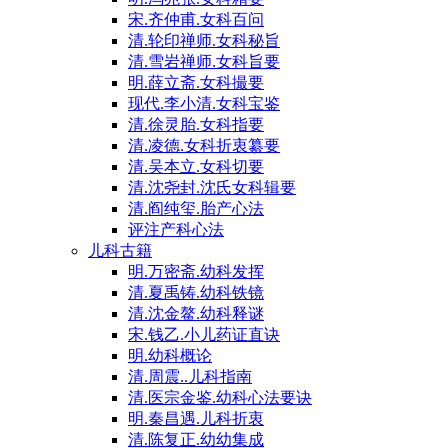
宋.齐仲甫.女科百问
清.轮印禅师.女科秘旨
清.雪岩禅师.女科旨要
明.薛立斋.女科撮要
现代.李小清.女科宝鉴
清.徐灵胎.女科指要
清.凌德.女科折衷纂要
清.吴本立.女科切要
清.沈尧封.沈氏女科辑要
清.阎纯玺.胎产心法
评注产科心法
儿科古籍
明.万密斋.幼科发挥
清.夏禹铸.幼科铁镜
清.沈金鳌.幼科释谜
宋.钱乙.小儿药证直诀
明.幼科概论
清.周震..儿科指南
清.医宗金鉴.幼科心法要诀
明.秦昌遇.儿科折衷
清.陈复正.幼幼集成