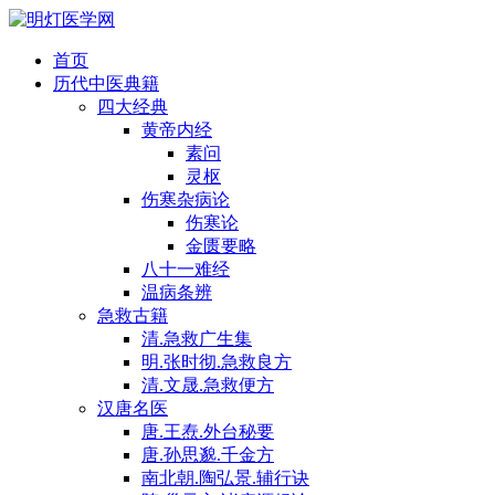
首页
历代中医典籍
四大经典
黄帝内经
素问
灵枢
伤寒杂病论
伤寒论
金匮要略
八十一难经
温病条辨
急救古籍
清.急救广生集
明.张时彻.急救良方
清.文晟.急救便方
汉唐名医
唐.王焘.外台秘要
唐.孙思邈.千金方
南北朝.陶弘景.辅行诀