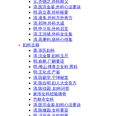
元.齐德之.外科精义
清.医宗金鉴.外科心法要诀
明.薛立斋.外科枢要
清.凌奂.外科方外奇方
清.祁坤.外科大成
明.申斗垣.外科启玄
清.王洪绪.外科全生集
清.高秉钧.疡科心得集
妇科古籍
唐.张氏妇科
清.沈金鳌.妇科玉尺
明.俞桥.广嗣要语
明.傅山.傅青主女科.男科
明.王化贞.产鉴
清.田砺堂.宁坤秘笈
宋.陈自明.妇人大全良方
清.陈佳园 .妇科问答
家传女科经验摘奇
竹林寺女科
清.医宗金鉴.妇科心法要诀
清.陈修园.女科要旨
明.冯兆张.女科精要