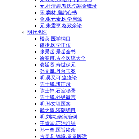
元.杜清碧.敖氏伤寒金镜录
宋.窦材.扁鹊心书
金.张元素.医学启源
元.朱震亨.格致余论
明代名医
楼英.医学纲目
虞抟.医学正传
张景岳.景岳全书
徐春甫.古今医统大全
龚廷贤.寿世保元
孙文胤.丹台玉案
明.吴又可.瘟疫论
陈士铎.辨证录
陈士铎.石室秘录
陈士铎.外经微言
明.孙文垣医案
武之望.济阴纲目
明.刘纯.杂病治例
王肯堂.证治准绳
孙一奎.医旨绪余
古吴.陆锦燧.景景医话