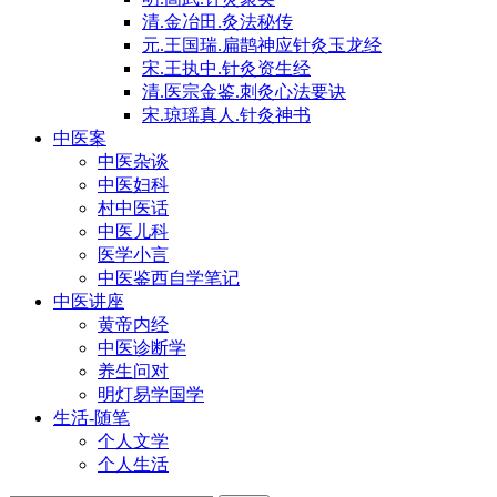
清.金冶田.灸法秘传
元.王国瑞.扁鹊神应针灸玉龙经
宋.王执中.针灸资生经
清.医宗金鉴.刺灸心法要诀
宋.琼瑶真人.针灸神书
中医案
中医杂谈
中医妇科
村中医话
中医儿科
医学小言
中医鉴西自学笔记
中医讲座
黄帝内经
中医诊断学
养生问对
明灯易学国学
生活-随笔
个人文学
个人生活