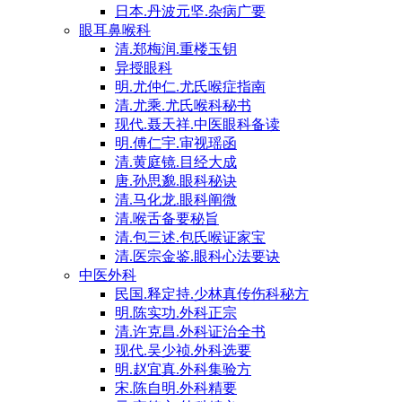
日本.丹波元坚.杂病广要
眼耳鼻喉科
清.郑梅润.重楼玉钥
异授眼科
明.尤仲仁.尤氏喉症指南
清.尤乘.尤氏喉科秘书
现代.聂天祥.中医眼科备读
明.傅仁宇.审视瑶函
清.黄庭镜.目经大成
唐.孙思邈.眼科秘诀
清.马化龙.眼科阐微
清.喉舌备要秘旨
清.包三述.包氏喉证家宝
清.医宗金鉴.眼科心法要诀
中医外科
民国.释定持.少林真传伤科秘方
明.陈实功.外科正宗
清.许克昌.外科证治全书
现代.吴少祯.外科选要
明.赵宜真.外科集验方
宋.陈自明.外科精要