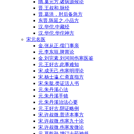
隋.巢元方.诸病源候论
晋.王叔和.脉经
晋.葛洪，肘后备急方
东晋.陈延之.小品方
汉.华佗.中藏经
汉.华佗.华佗神方
宋元名医
金.张从正.儒门事亲
元.李东垣.脾胃论
金.刘完素.刘河间伤寒医鉴
元.王好古.此事难知
宋.成无己.伤寒明理论
宋.杨士瀛.仁斋直指方
宋.朱肱.类证活人书
元.朱丹溪心法
元.朱丹溪手镜
元.朱丹溪治法心要
元.王好古.阴证略例
宋.许叔微.普济本事方
宋.许叔微.伤寒九十论
宋.许叔微.伤寒发微论
元.葛乾孙.增订十药神书