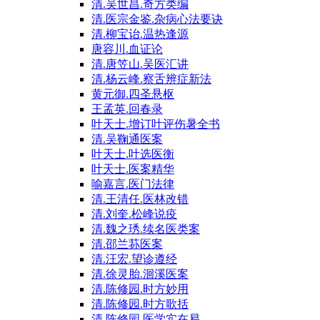
清.吴世昌.奇方类编
清.医宗金鉴.杂病心法要诀
清.柳宝诒.温热逢源
唐容川.血证论
清.唐笠山.吴医汇讲
清.杨云峰.察舌辨症新法
黄元御.四圣悬枢
王孟英.回春录
叶天士.增订叶评伤暑全书
清.吴鞠通医案
叶天士.叶选医衡
叶天士.医案精华
喻嘉言.医门法律
清.王清任.医林改错
清.刘奎.松峰说疫
清.魏之琇.续名医类案
清.邵兰荪医案
清.汪宏.望诊遵经
清.徐灵胎.洄溪医案
清.陈修园.时方妙用
清.陈修园.时方歌括
清.陈修园.医学实在易