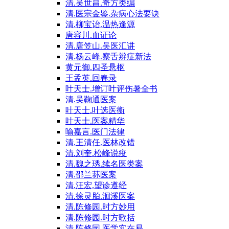
清.吴世昌.奇方类编
清.医宗金鉴.杂病心法要诀
清.柳宝诒.温热逢源
唐容川.血证论
清.唐笠山.吴医汇讲
清.杨云峰.察舌辨症新法
黄元御.四圣悬枢
王孟英.回春录
叶天士.增订叶评伤暑全书
清.吴鞠通医案
叶天士.叶选医衡
叶天士.医案精华
喻嘉言.医门法律
清.王清任.医林改错
清.刘奎.松峰说疫
清.魏之琇.续名医类案
清.邵兰荪医案
清.汪宏.望诊遵经
清.徐灵胎.洄溪医案
清.陈修园.时方妙用
清.陈修园.时方歌括
清.陈修园.医学实在易