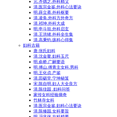
元.齐德之.外科精义
清.医宗金鉴.外科心法要诀
明.薛立斋.外科枢要
清.凌奂.外科方外奇方
清.祁坤.外科大成
明.申斗垣.外科启玄
清.王洪绪.外科全生集
清.高秉钧.疡科心得集
妇科古籍
唐.张氏妇科
清.沈金鳌.妇科玉尺
明.俞桥.广嗣要语
明.傅山.傅青主女科.男科
明.王化贞.产鉴
清.田砺堂.宁坤秘笈
宋.陈自明.妇人大全良方
清.陈佳园 .妇科问答
家传女科经验摘奇
竹林寺女科
清.医宗金鉴.妇科心法要诀
清.陈修园.女科要旨
明.冯兆张.女科精要