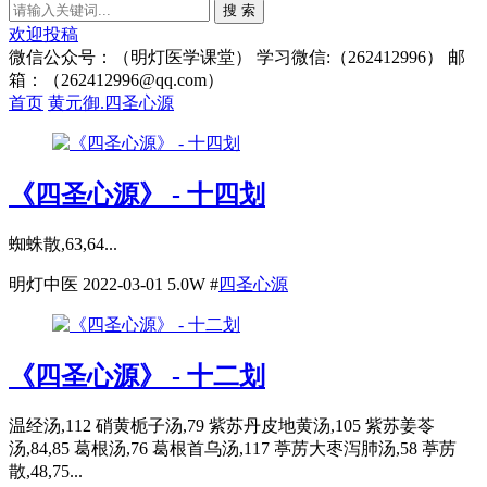
搜 索
欢迎投稿
微信公众号：（明灯医学课堂） 学习微信:（262412996） 邮
箱：（262412996@qq.com）
首页
黄元御.四圣心源
《四圣心源》 - 十四划
蜘蛛散,63,64...
明灯中医
2022-03-01
5.0W
#
四圣心源
《四圣心源》 - 十二划
温经汤,112 硝黄栀子汤,79 紫苏丹皮地黄汤,105 紫苏姜苓
汤,84,85 葛根汤,76 葛根首乌汤,117 葶苈大枣泻肺汤,58 葶苈
散,48,75...