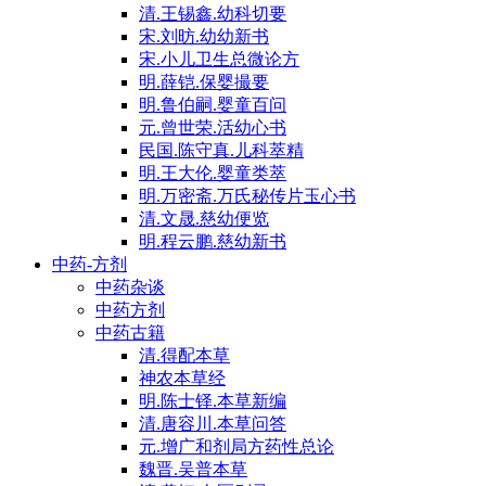
清.王锡鑫.幼科切要
宋.刘昉.幼幼新书
宋.小儿卫生总微论方
明.薛铠.保婴撮要
明.鲁伯嗣.婴童百问
元.曾世荣.活幼心书
民国.陈守真.儿科萃精
明.王大伦.婴童类萃
明.万密斋.万氏秘传片玉心书
清.文晟.慈幼便览
明.程云鹏.慈幼新书
中药-方剂
中药杂谈
中药方剂
中药古籍
清.得配本草
神农本草经
明.陈士铎.本草新编
清.唐容川.本草问答
元.增广和剂局方药性总论
魏晋.吴普本草