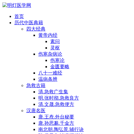
首页
历代中医典籍
四大经典
黄帝内经
素问
灵枢
伤寒杂病论
伤寒论
金匮要略
八十一难经
温病条辨
急救古籍
清.急救广生集
明.张时彻.急救良方
清.文晟.急救便方
汉唐名医
唐.王焘.外台秘要
唐.孙思邈.千金方
南北朝.陶弘景.辅行诀