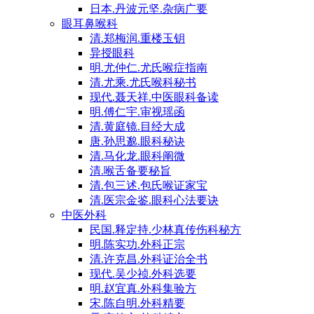
日本.丹波元坚.杂病广要
眼耳鼻喉科
清.郑梅润.重楼玉钥
异授眼科
明.尤仲仁.尤氏喉症指南
清.尤乘.尤氏喉科秘书
现代.聂天祥.中医眼科备读
明.傅仁宇.审视瑶函
清.黄庭镜.目经大成
唐.孙思邈.眼科秘诀
清.马化龙.眼科阐微
清.喉舌备要秘旨
清.包三述.包氏喉证家宝
清.医宗金鉴.眼科心法要诀
中医外科
民国.释定持.少林真传伤科秘方
明.陈实功.外科正宗
清.许克昌.外科证治全书
现代.吴少祯.外科选要
明.赵宜真.外科集验方
宋.陈自明.外科精要