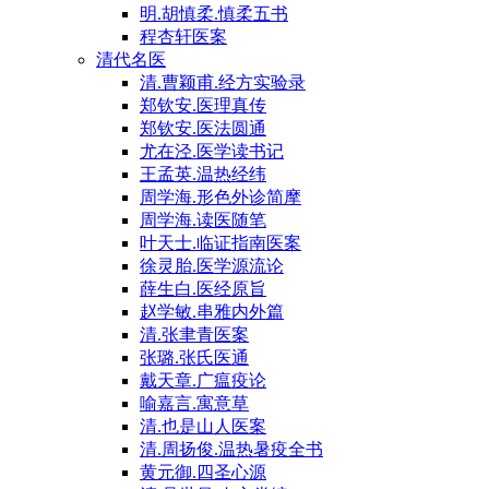
明.胡慎柔.慎柔五书
程杏轩医案
清代名医
清.曹颖甫.经方实验录
郑钦安.医理真传
郑钦安.医法圆通
尤在泾.医学读书记
王孟英.温热经纬
周学海.形色外诊简摩
周学海.读医随笔
叶天士.临证指南医案
徐灵胎.医学源流论
薛生白.医经原旨
赵学敏.串雅内外篇
清.张聿青医案
张璐.张氏医通
戴天章.广瘟疫论
喻嘉言.寓意草
清.也是山人医案
清.周扬俊.温热暑疫全书
黄元御.四圣心源