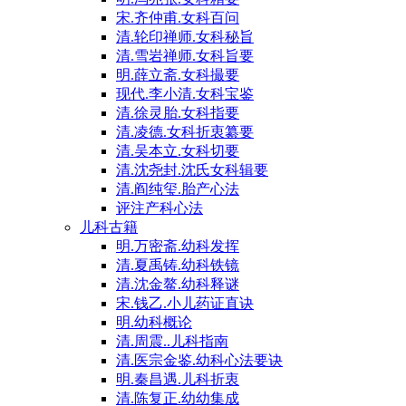
宋.齐仲甫.女科百问
清.轮印禅师.女科秘旨
清.雪岩禅师.女科旨要
明.薛立斋.女科撮要
现代.李小清.女科宝鉴
清.徐灵胎.女科指要
清.凌德.女科折衷纂要
清.吴本立.女科切要
清.沈尧封.沈氏女科辑要
清.阎纯玺.胎产心法
评注产科心法
儿科古籍
明.万密斋.幼科发挥
清.夏禹铸.幼科铁镜
清.沈金鳌.幼科释谜
宋.钱乙.小儿药证直诀
明.幼科概论
清.周震..儿科指南
清.医宗金鉴.幼科心法要诀
明.秦昌遇.儿科折衷
清.陈复正.幼幼集成