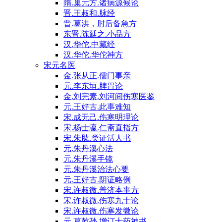
隋.巢元方.诸病源候论
晋.王叔和.脉经
晋.葛洪，肘后备急方
东晋.陈延之.小品方
汉.华佗.中藏经
汉.华佗.华佗神方
宋元名医
金.张从正.儒门事亲
元.李东垣.脾胃论
金.刘完素.刘河间伤寒医鉴
元.王好古.此事难知
宋.成无己.伤寒明理论
宋.杨士瀛.仁斋直指方
宋.朱肱.类证活人书
元.朱丹溪心法
元.朱丹溪手镜
元.朱丹溪治法心要
元.王好古.阴证略例
宋.许叔微.普济本事方
宋.许叔微.伤寒九十论
宋.许叔微.伤寒发微论
元.葛乾孙.增订十药神书