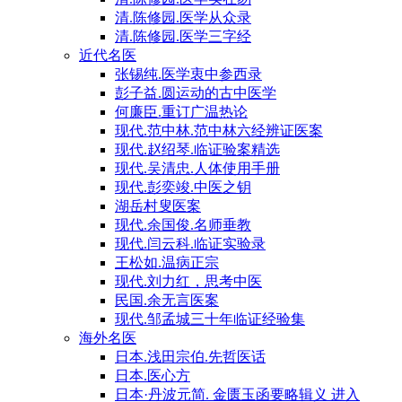
清.陈修园.医学从众录
清.陈修园.医学三字经
近代名医
张锡纯.医学衷中参西录
彭子益.圆运动的古中医学
何廉臣.重订广温热论
现代.范中林.范中林六经辨证医案
现代.赵绍琴.临证验案精选
现代.吴清忠.人体使用手册
现代.彭奕竣.中医之钥
湖岳村叟医案
现代.余国俊.名师垂教
现代.闫云科.临证实验录
王松如.温病正宗
现代.刘力红，思考中医
民国.余无言医案
现代.邹孟城三十年临证经验集
海外名医
日本.浅田宗伯.先哲医话
日本.医心方
日本·丹波元简. 金匮玉函要略辑义 进入