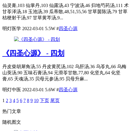
仙灵膏,103 仙掌丹,103 仙露汤,43 宁波汤,46 归地芍药汤,111 术
甘苓泽汤,18 玉池汤,39 瓜蒂散,48,51,55,56 甘草茵陈汤,79 甘草
桔梗射干汤,97 甘草黄芩汤,9...
明灯医学
2022-03-01
5.5W
#
四圣心源
《四圣心源》 - 四划
丹皮柴胡犀角汤,55 丹皮黄芪汤,102 乌肝汤,36 乌苓丸,66 乌梅
山萸汤,90 五味石膏汤,94 元滑苓甘散,77,80 化坚丸,64 化坚
膏,65 天魂汤,35 贝母元参汤,95 贝母升麻...
明灯中医
2022-03-01
5.6W
#
四圣心源
1
2
3
4
5
6
7
8
9
10
下页
尾页
热门文章
随机图文