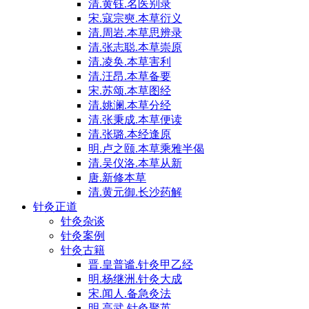
清.黄钰.名医别录
宋.寇宗奭.本草衍义
清.周岩.本草思辨录
清.张志聪.本草崇原
清.凌奂.本草害利
清.汪昂.本草备要
宋.苏颂.本草图经
清.姚澜.本草分经
清.张秉成.本草便读
清.张璐.本经逢原
明.卢之颐.本草乘雅半偈
清.吴仪洛.本草从新
唐.新修本草
清.黄元御.长沙药解
针灸正道
针灸杂谈
针灸案例
针灸古籍
晋.皇普谧.针灸甲乙经
明.杨继洲.针灸大成
宋.闻人.备急灸法
明.高武.针灸聚英