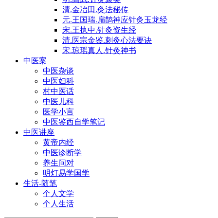
清.金冶田.灸法秘传
元.王国瑞.扁鹊神应针灸玉龙经
宋.王执中.针灸资生经
清.医宗金鉴.刺灸心法要诀
宋.琼瑶真人.针灸神书
中医案
中医杂谈
中医妇科
村中医话
中医儿科
医学小言
中医鉴西自学笔记
中医讲座
黄帝内经
中医诊断学
养生问对
明灯易学国学
生活-随笔
个人文学
个人生活