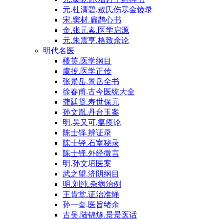
元.杜清碧.敖氏伤寒金镜录
宋.窦材.扁鹊心书
金.张元素.医学启源
元.朱震亨.格致余论
明代名医
楼英.医学纲目
虞抟.医学正传
张景岳.景岳全书
徐春甫.古今医统大全
龚廷贤.寿世保元
孙文胤.丹台玉案
明.吴又可.瘟疫论
陈士铎.辨证录
陈士铎.石室秘录
陈士铎.外经微言
明.孙文垣医案
武之望.济阴纲目
明.刘纯.杂病治例
王肯堂.证治准绳
孙一奎.医旨绪余
古吴.陆锦燧.景景医话