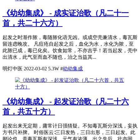
《幼幼集成》 - 成实证治歌（凡二十一
首，共二十六方）
起发之时渐作脓，毒随脓化语无凶。或成空壳兼清水，毒瓦斯
留连虑晚攻。 凡痘疮自起发之后，血化为水，水化为脓，至
此脓已成，毒已化矣。饮食如常，不亦吉乎！若当起发，壳中
出清水，此气至而血不随也，治之当益其...
明灯中医
2022-03-02
5.3W
#
幼幼集成
《幼幼集成》 - 起发证治歌（凡二十六
首，共五十方）
起发出来无定期，庸常计日强猜疑。不知毒瓦斯分深浅，妄执
方书只补脾。 时俗医云∶三日发热，三日出形，三日起发。此
鄙论也。盖毒瓦斯有深浅，元气有浓薄，出之先后，壮亦因