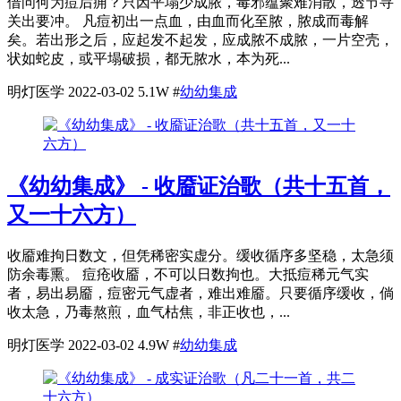
借问何为痘后痈？只因平塌少成脓，毒邪蕴聚难消散，透节寻
关出要冲。 凡痘初出一点血，由血而化至脓，脓成而毒解
矣。若出形之后，应起发不起发，应成脓不成脓，一片空壳，
状如蛇皮，或平塌破损，都无脓水，本为死...
明灯医学
2022-03-02
5.1W
#
幼幼集成
《幼幼集成》 - 收靥证治歌（共十五首，
又一十六方）
收靥难拘日数文，但凭稀密实虚分。缓收循序多坚稳，太急须
防余毒熏。 痘疮收靥，不可以日数拘也。大抵痘稀元气实
者，易出易靥，痘密元气虚者，难出难靥。只要循序缓收，倘
收太急，乃毒熬煎，血气枯焦，非正收也，...
明灯医学
2022-03-02
4.9W
#
幼幼集成