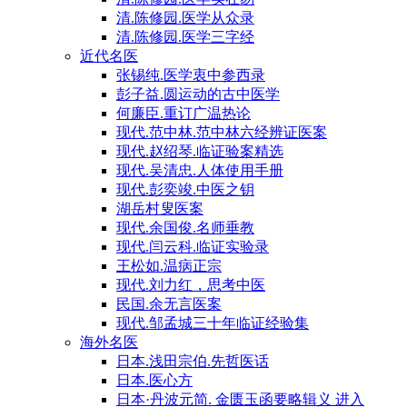
清.陈修园.医学从众录
清.陈修园.医学三字经
近代名医
张锡纯.医学衷中参西录
彭子益.圆运动的古中医学
何廉臣.重订广温热论
现代.范中林.范中林六经辨证医案
现代.赵绍琴.临证验案精选
现代.吴清忠.人体使用手册
现代.彭奕竣.中医之钥
湖岳村叟医案
现代.余国俊.名师垂教
现代.闫云科.临证实验录
王松如.温病正宗
现代.刘力红，思考中医
民国.余无言医案
现代.邹孟城三十年临证经验集
海外名医
日本.浅田宗伯.先哲医话
日本.医心方
日本·丹波元简. 金匮玉函要略辑义 进入