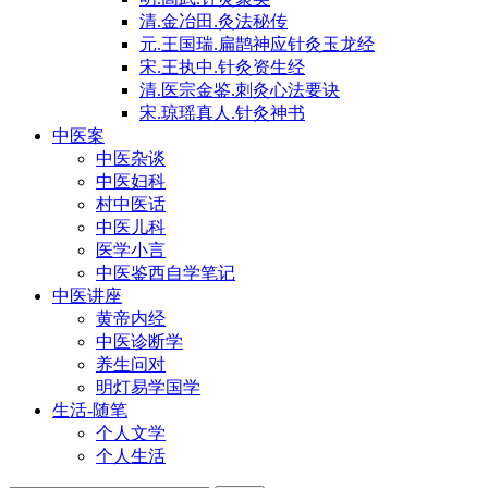
清.金冶田.灸法秘传
元.王国瑞.扁鹊神应针灸玉龙经
宋.王执中.针灸资生经
清.医宗金鉴.刺灸心法要诀
宋.琼瑶真人.针灸神书
中医案
中医杂谈
中医妇科
村中医话
中医儿科
医学小言
中医鉴西自学笔记
中医讲座
黄帝内经
中医诊断学
养生问对
明灯易学国学
生活-随笔
个人文学
个人生活