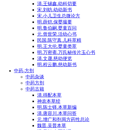
清.王锡鑫.幼科切要
宋.刘昉.幼幼新书
宋.小儿卫生总微论方
明.薛铠.保婴撮要
明.鲁伯嗣.婴童百问
元.曾世荣.活幼心书
民国.陈守真.儿科萃精
明.王大伦.婴童类萃
明.万密斋.万氏秘传片玉心书
清.文晟.慈幼便览
明.程云鹏.慈幼新书
中药-方剂
中药杂谈
中药方剂
中药古籍
清.得配本草
神农本草经
明.陈士铎.本草新编
清.唐容川.本草问答
元.增广和剂局方药性总论
魏晋.吴普本草