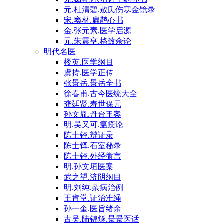
元.杜清碧.敖氏伤寒金镜录
宋.窦材.扁鹊心书
金.张元素.医学启源
元.朱震亨.格致余论
明代名医
楼英.医学纲目
虞抟.医学正传
张景岳.景岳全书
徐春甫.古今医统大全
龚廷贤.寿世保元
孙文胤.丹台玉案
明.吴又可.瘟疫论
陈士铎.辨证录
陈士铎.石室秘录
陈士铎.外经微言
明.孙文垣医案
武之望.济阴纲目
明.刘纯.杂病治例
王肯堂.证治准绳
孙一奎.医旨绪余
古吴.陆锦燧.景景医话