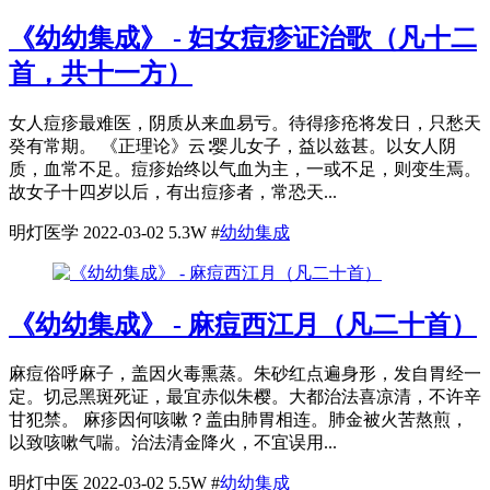
《幼幼集成》 - 妇女痘疹证治歌（凡十二
首，共十一方）
女人痘疹最难医，阴质从来血易亏。待得疹疮将发日，只愁天
癸有常期。 《正理论》云∶婴儿女子，益以兹甚。以女人阴
质，血常不足。痘疹始终以气血为主，一或不足，则变生焉。
故女子十四岁以后，有出痘疹者，常恐天...
明灯医学
2022-03-02
5.3W
#
幼幼集成
《幼幼集成》 - 麻痘西江月（凡二十首）
麻痘俗呼麻子，盖因火毒熏蒸。朱砂红点遍身形，发自胃经一
定。切忌黑斑死证，最宜赤似朱樱。大都治法喜凉清，不许辛
甘犯禁。 麻疹因何咳嗽？盖由肺胃相连。肺金被火苦熬煎，
以致咳嗽气喘。治法清金降火，不宜误用...
明灯中医
2022-03-02
5.5W
#
幼幼集成