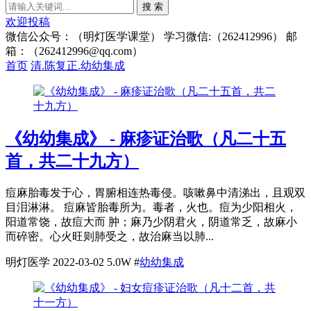
搜 索
欢迎投稿
微信公众号：（明灯医学课堂） 学习微信:（262412996） 邮
箱：（262412996@qq.com）
首页
清.陈复正.幼幼集成
《幼幼集成》 - 麻疹证治歌（凡二十五
首，共二十九方）
痘麻胎毒发于心，胃腑相连热毒侵。咳嗽鼻中清涕出，且观双
目泪淋淋。 痘麻皆胎毒所为。毒者，火也。痘为少阳相火，
阳道常饶，故痘大而 肿；麻乃少阴君火，阴道常乏，故麻小
而碎密。心火旺则肺受之，故治麻当以肺...
明灯医学
2022-03-02
5.0W
#
幼幼集成