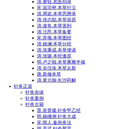
清.黄钰.名医别录
宋.寇宗奭.本草衍义
清.周岩.本草思辨录
清.张志聪.本草崇原
清.凌奂.本草害利
清.汪昂.本草备要
宋.苏颂.本草图经
清.姚澜.本草分经
清.张秉成.本草便读
清.张璐.本经逢原
明.卢之颐.本草乘雅半偈
清.吴仪洛.本草从新
唐.新修本草
清.黄元御.长沙药解
针灸正道
针灸杂谈
针灸案例
针灸古籍
晋.皇普谧.针灸甲乙经
明.杨继洲.针灸大成
宋.闻人.备急灸法
明.高武.针灸聚英