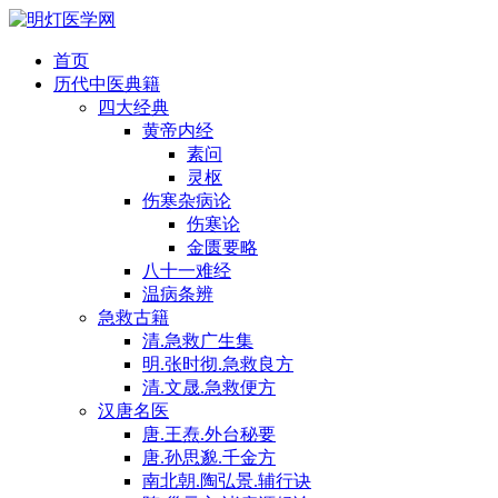
首页
历代中医典籍
四大经典
黄帝内经
素问
灵枢
伤寒杂病论
伤寒论
金匮要略
八十一难经
温病条辨
急救古籍
清.急救广生集
明.张时彻.急救良方
清.文晟.急救便方
汉唐名医
唐.王焘.外台秘要
唐.孙思邈.千金方
南北朝.陶弘景.辅行诀