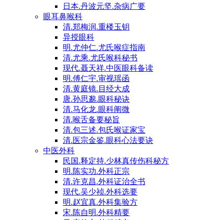
日本.丹波元坚.杂病广要
眼耳鼻喉科
清.郑梅润.重楼玉钥
异授眼科
明.尤仲仁.尤氏喉症指南
清.尤乘.尤氏喉科秘书
现代.聂天祥.中医眼科备读
明.傅仁宇.审视瑶函
清.黄庭镜.目经大成
唐.孙思邈.眼科秘诀
清.马化龙.眼科阐微
清.喉舌备要秘旨
清.包三述.包氏喉证家宝
清.医宗金鉴.眼科心法要诀
中医外科
民国.释定持.少林真传伤科秘方
明.陈实功.外科正宗
清.许克昌.外科证治全书
现代.吴少祯.外科选要
明.赵宜真.外科集验方
宋.陈自明.外科精要