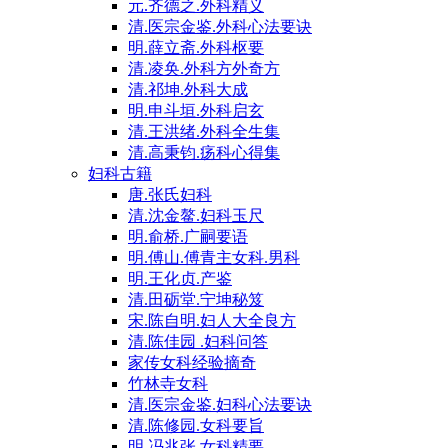
元.齐德之.外科精义
清.医宗金鉴.外科心法要诀
明.薛立斋.外科枢要
清.凌奂.外科方外奇方
清.祁坤.外科大成
明.申斗垣.外科启玄
清.王洪绪.外科全生集
清.高秉钧.疡科心得集
妇科古籍
唐.张氏妇科
清.沈金鳌.妇科玉尺
明.俞桥.广嗣要语
明.傅山.傅青主女科.男科
明.王化贞.产鉴
清.田砺堂.宁坤秘笈
宋.陈自明.妇人大全良方
清.陈佳园 .妇科问答
家传女科经验摘奇
竹林寺女科
清.医宗金鉴.妇科心法要诀
清.陈修园.女科要旨
明.冯兆张.女科精要