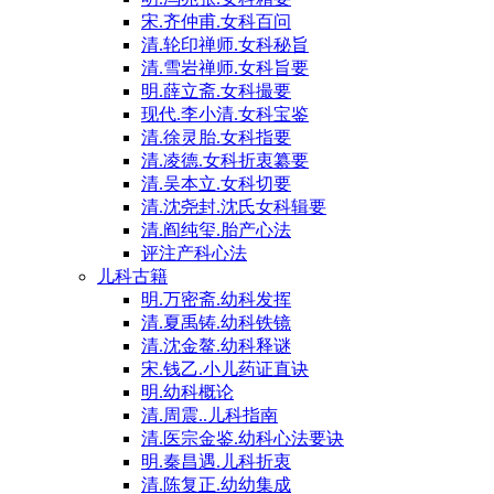
宋.齐仲甫.女科百问
清.轮印禅师.女科秘旨
清.雪岩禅师.女科旨要
明.薛立斋.女科撮要
现代.李小清.女科宝鉴
清.徐灵胎.女科指要
清.凌德.女科折衷纂要
清.吴本立.女科切要
清.沈尧封.沈氏女科辑要
清.阎纯玺.胎产心法
评注产科心法
儿科古籍
明.万密斋.幼科发挥
清.夏禹铸.幼科铁镜
清.沈金鳌.幼科释谜
宋.钱乙.小儿药证直诀
明.幼科概论
清.周震..儿科指南
清.医宗金鉴.幼科心法要诀
明.秦昌遇.儿科折衷
清.陈复正.幼幼集成