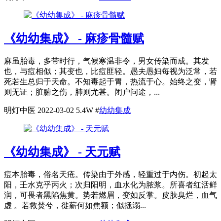
《幼幼集成》 - 麻疹骨髓赋
麻虽胎毒，多带时行，气候寒温非令，男女传染而成。其发
也，与痘相似；其变也，比痘匪轻。愚夫愚妇每视为泛常，若
死若生总归于天命。不知毒起于胃，热流于心。始终之变，肾
则无证；脏腑之伤，肺则尤甚。闭户问途，...
明灯中医
2022-03-02
5.4W
#
幼幼集成
《幼幼集成》 - 天元赋
痘本胎毒，俗名天疮。传染由于外感，轻重过于内伤。初起太
阳，壬水克乎丙火；次归阳明，血水化为脓浆。所喜者红活鲜
润，可畏者黑陷焦黄。势若燃眉，变如反掌。皮肤臭烂，血气
虚 。若救焚兮，徙薪何如焦额；似拯溺...