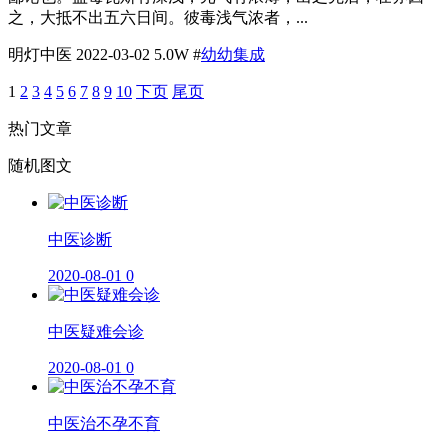
之，大抵不出五六日间。彼毒浅气浓者，...
明灯中医
2022-03-02
5.0W
#
幼幼集成
1
2
3
4
5
6
7
8
9
10
下页
尾页
热门文章
随机图文
​中医诊断
2020-08-01
0
中医疑难会诊
2020-08-01
0
中医治不孕不育