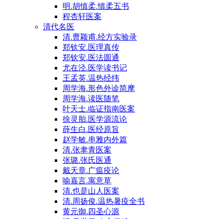
明.胡慎柔.慎柔五书
程杏轩医案
清代名医
清.曹颖甫.经方实验录
郑钦安.医理真传
郑钦安.医法圆通
尤在泾.医学读书记
王孟英.温热经纬
周学海.形色外诊简摩
周学海.读医随笔
叶天士.临证指南医案
徐灵胎.医学源流论
薛生白.医经原旨
赵学敏.串雅内外篇
清.张聿青医案
张璐.张氏医通
戴天章.广瘟疫论
喻嘉言.寓意草
清.也是山人医案
清.周扬俊.温热暑疫全书
黄元御.四圣心源