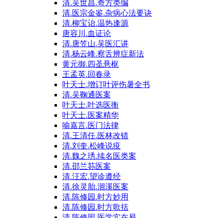
清.吴世昌.奇方类编
清.医宗金鉴.杂病心法要诀
清.柳宝诒.温热逢源
唐容川.血证论
清.唐笠山.吴医汇讲
清.杨云峰.察舌辨症新法
黄元御.四圣悬枢
王孟英.回春录
叶天士.增订叶评伤暑全书
清.吴鞠通医案
叶天士.叶选医衡
叶天士.医案精华
喻嘉言.医门法律
清.王清任.医林改错
清.刘奎.松峰说疫
清.魏之琇.续名医类案
清.邵兰荪医案
清.汪宏.望诊遵经
清.徐灵胎.洄溪医案
清.陈修园.时方妙用
清.陈修园.时方歌括
清.陈修园.医学实在易