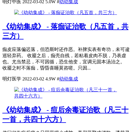
明灯中医
2022-03-02
5.0W
#
幼幼集成
《幼幼集成》 - 落痂证治歌（凡五首，共
三方）
痂皮应落偏迟落，但恐斯时还作恶。补脾实表有奇功，未可逡
巡轻弃药。 收靥之后，痂壳自残，若粘着皮肉不脱，乃表虚
也。尤当禁忌，不可因循，恐生他变，宜调元固本汤治之。
收靥之时不落痂，昏昏喜睡莫咨嗟。只因...
明灯医学
2022-03-02
4.9W
#
幼幼集成
《幼幼集成》 - 痘后余毒证治歌（凡三十
一首，共四十六方）