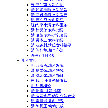
宋.齐仲甫.女科百问
清.轮印禅师.女科秘旨
清.雪岩禅师.女科旨要
明.薛立斋.女科撮要
现代.李小清.女科宝鉴
清.徐灵胎.女科指要
清.凌德.女科折衷纂要
清.吴本立.女科切要
清.沈尧封.沈氏女科辑要
清.阎纯玺.胎产心法
评注产科心法
儿科古籍
明.万密斋.幼科发挥
清.夏禹铸.幼科铁镜
清.沈金鳌.幼科释谜
宋.钱乙.小儿药证直诀
明.幼科概论
清.周震..儿科指南
清.医宗金鉴.幼科心法要诀
明.秦昌遇.儿科折衷
清.陈复正.幼幼集成