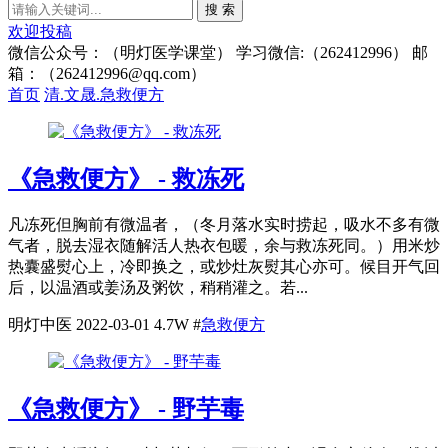
搜 索
欢迎投稿
微信公众号：（明灯医学课堂） 学习微信:（262412996） 邮
箱：（262412996@qq.com）
首页
清.文晟.急救便方
《急救便方》 - 救冻死
凡冻死但胸前有微温者，（冬月落水实时捞起，吸水不多有微
气者，脱去湿衣随解活人热衣包暖，余与救冻死同。）用米炒
热囊盛熨心上，冷即换之，或炒灶灰熨其心亦可。候目开气回
后，以温酒或姜汤及粥饮，稍稍灌之。若...
明灯中医
2022-03-01
4.7W
#
急救便方
《急救便方》 - 野芋毒