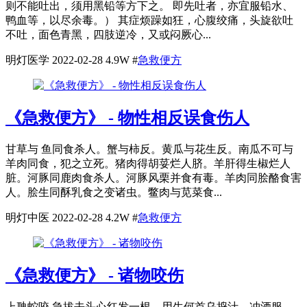
则不能吐出，须用黑铅等方下之。 即先吐者，亦宜服铅水、
鸭血等，以尽余毒。） 其症烦躁如狂，心腹绞痛，头旋欲吐
不吐，面色青黑，四肢逆冷，又或闷厥心...
明灯医学
2022-02-28
4.9W
#
急救便方
《急救便方》 - 物性相反误食伤人
甘草与 鱼同食杀人。蟹与柿反。黄瓜与花生反。南瓜不可与
羊肉同食，犯之立死。猪肉得胡荽烂人脐。羊肝得生椒烂人
脏。河豚同鹿肉食杀人。河豚风栗并食有毒。羊肉同脍酪食害
人。脍生同酥乳食之变诸虫。鳖肉与苋菜食...
明灯中医
2022-02-28
4.2W
#
急救便方
《急救便方》 - 诸物咬伤
上虺蛇咬 急拔去头心红发一根，用生何首乌捣汁，冲酒服