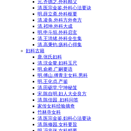
元.齐德之.外科精义
清.医宗金鉴.外科心法要诀
明.薛立斋.外科枢要
清.凌奂.外科方外奇方
清.祁坤.外科大成
明.申斗垣.外科启玄
清.王洪绪.外科全生集
清.高秉钧.疡科心得集
妇科古籍
唐.张氏妇科
清.沈金鳌.妇科玉尺
明.俞桥.广嗣要语
明.傅山.傅青主女科.男科
明.王化贞.产鉴
清.田砺堂.宁坤秘笈
宋.陈自明.妇人大全良方
清.陈佳园 .妇科问答
家传女科经验摘奇
竹林寺女科
清.医宗金鉴.妇科心法要诀
清.陈修园.女科要旨
明.冯兆张.女科精要