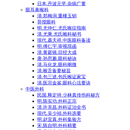
日本.丹波元坚.杂病广要
眼耳鼻喉科
清.郑梅润.重楼玉钥
异授眼科
明.尤仲仁.尤氏喉症指南
清.尤乘.尤氏喉科秘书
现代.聂天祥.中医眼科备读
明.傅仁宇.审视瑶函
清.黄庭镜.目经大成
唐.孙思邈.眼科秘诀
清.马化龙.眼科阐微
清.喉舌备要秘旨
清.包三述.包氏喉证家宝
清.医宗金鉴.眼科心法要诀
中医外科
民国.释定持.少林真传伤科秘方
明.陈实功.外科正宗
清.许克昌.外科证治全书
现代.吴少祯.外科选要
明.赵宜真.外科集验方
宋.陈自明.外科精要