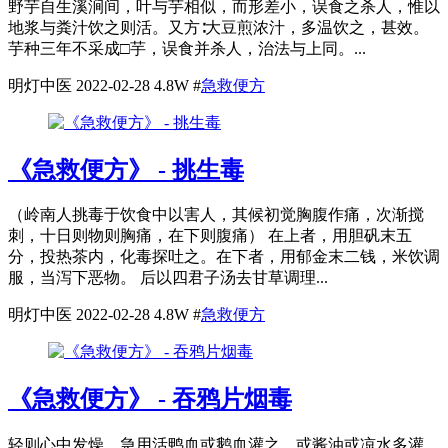
野芋自生溪涧间，叶与芋相似，而形差小，误食之杀人，惟以
地浆与粪汁饮之则活。又方∶大豆煎浓汁，多温饮之，甚效。
芋种三年不采成□芋，误食并杀人，治法与上同。...
明灯中医
2022-02-28
4.8W
#
急救便方
《急救便方》 - 挑生毒
（岭南人挑毒于饮食中以害人，其候初觉胸腹作痛，次渐搅
刺，十日则物则胸痛，在下则腹痛） 在上者，用胆矾末五
分，投热茶内，化毒探吐之。在下者，用郁金末二钱，米饮调
服，当泻下恶物。 后以四君子汤去甘草调理...
明灯中医
2022-02-28
4.8W
#
急救便方
《急救便方》 - 吞鸦片烟毒
轻则心中发燥，急用活鸭血或鹅血灌之，或酱油或凉水多灌