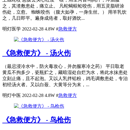
之，其渣敷患处，痛立止。 凡蛇蝎蜈蚣咬伤，用五灵脂研涂
伤处，立愈。 蜘蛛咬伤 （腹大如孕，一身生丝。） 用羊乳饮
之，几日即平。遍身成疮者，取好酒饮...
明灯医学
2022-02-28
4.8W
#
急救便方
《急救便方》 - 汤火伤
（最忌浸冷水中，防火毒攻心，并勿服寒冷之药） 平日取老
黄瓜不拘多少，瓷瓶贮之，藏暗湿处自烂为水，将此水抹患处
立刻止痛，且不起泡。又以人乳拌铅粉，鸡毛调敷患处，专治
初经汤火者。又以白蔹、大黄等分为末，...
明灯中医
2022-02-28
4.8W
#
急救便方
《急救便方》 - 鸟枪伤