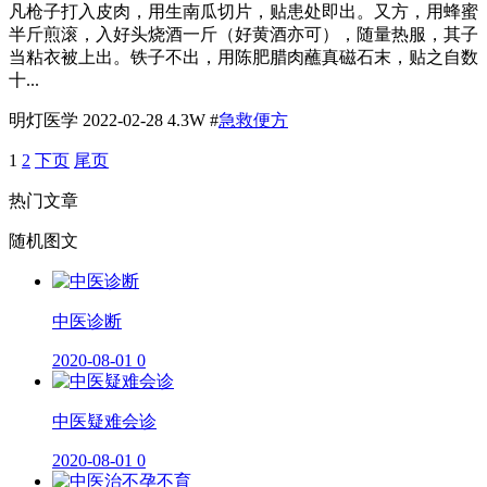
凡枪子打入皮肉，用生南瓜切片，贴患处即出。又方，用蜂蜜
半斤煎滚，入好头烧酒一斤（好黄酒亦可），随量热服，其子
当粘衣被上出。铁子不出，用陈肥腊肉蘸真磁石末，贴之自数
十...
明灯医学
2022-02-28
4.3W
#
急救便方
1
2
下页
尾页
热门文章
随机图文
​中医诊断
2020-08-01
0
中医疑难会诊
2020-08-01
0