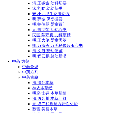
清.王锡鑫.幼科切要
宋.刘昉.幼幼新书
宋.小儿卫生总微论方
明.薛铠.保婴撮要
明.鲁伯嗣.婴童百问
元.曾世荣.活幼心书
民国.陈守真.儿科萃精
明.王大伦.婴童类萃
明.万密斋.万氏秘传片玉心书
清.文晟.慈幼便览
明.程云鹏.慈幼新书
中药-方剂
中药杂谈
中药方剂
中药古籍
清.得配本草
神农本草经
明.陈士铎.本草新编
清.唐容川.本草问答
元.增广和剂局方药性总论
魏晋.吴普本草