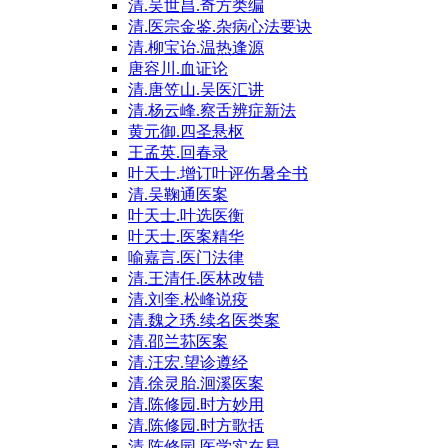
清.吴世昌.奇方类编
清.医宗金鉴.杂病心法要诀
清.柳宝诒.温热逢源
唐容川.血证论
清.唐笠山.吴医汇讲
清.杨云峰.察舌辨症新法
黄元御.四圣悬枢
王孟英.回春录
叶天士.增订叶评伤暑全书
清.吴鞠通医案
叶天士.叶选医衡
叶天士.医案精华
喻嘉言.医门法律
清.王清任.医林改错
清.刘奎.松峰说疫
清.魏之琇.续名医类案
清.邵兰荪医案
清.汪宏.望诊遵经
清.徐灵胎.洄溪医案
清.陈修园.时方妙用
清.陈修园.时方歌括
清.陈修园.医学实在易