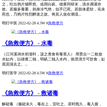
之，吐出鸦片烟即愈。或用白矾、雄黄同研末，清水调灌亦
效。若服多毒重，则身冷气绝，似乎已死。若肢体柔软，实未
死也，乃鸦片性烈醉迷之故。将其人放在潮湿...
明灯中医
2022-02-28
4.3W
#
急救便方
《急救便方》 - 水毒
（江河溪涧水初涨时，汲之煮食有毒害人） 用贯众一二枚放
水缸内，以雄黄二钱，明矾二钱入水内，俟澄清方可饮食，缸
底泥须去之。...
明灯医学
2022-02-28
4.5W
#
急救便方
《急救便方》 - 救诸毒
解砒毒 （服砒未久，毒在上，宜吐之。若时既久，毒入腹，