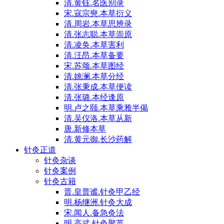
清.黄钰.名医别录
宋.寇宗奭.本草衍义
清.周岩.本草思辨录
清.张志聪.本草崇原
清.凌奂.本草害利
清.汪昂.本草备要
宋.苏颂.本草图经
清.姚澜.本草分经
清.张秉成.本草便读
清.张璐.本经逢原
明.卢之颐.本草乘雅半偈
清.吴仪洛.本草从新
唐.新修本草
清.黄元御.长沙药解
针灸正道
针灸杂谈
针灸案例
针灸古籍
晋.皇普谧.针灸甲乙经
明.杨继洲.针灸大成
宋.闻人.备急灸法
明.高武.针灸聚英