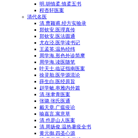
明.胡慎柔.慎柔五书
程杏轩医案
清代名医
清.曹颖甫.经方实验录
郑钦安.医理真传
郑钦安.医法圆通
尤在泾.医学读书记
王孟英.温热经纬
周学海.形色外诊简摩
周学海.读医随笔
叶天士.临证指南医案
徐灵胎.医学源流论
薛生白.医经原旨
赵学敏.串雅内外篇
清.张聿青医案
张璐.张氏医通
戴天章.广瘟疫论
喻嘉言.寓意草
清.也是山人医案
清.周扬俊.温热暑疫全书
黄元御.四圣心源