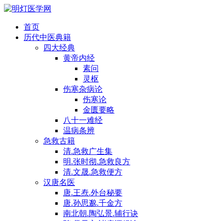
首页
历代中医典籍
四大经典
黄帝内经
素问
灵枢
伤寒杂病论
伤寒论
金匮要略
八十一难经
温病条辨
急救古籍
清.急救广生集
明.张时彻.急救良方
清.文晟.急救便方
汉唐名医
唐.王焘.外台秘要
唐.孙思邈.千金方
南北朝.陶弘景.辅行诀