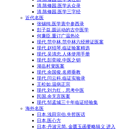
清.陈修园.医学从众录
清.陈修园.医学三字经
近代名医
张锡纯.医学衷中参西录
彭子益.圆运动的古中医学
何廉臣.重订广温热论
现代.范中林.范中林六经辨证医案
现代.赵绍琴.临证验案精选
现代.吴清忠.人体使用手册
现代.彭奕竣.中医之钥
湖岳村叟医案
现代.余国俊.名师垂教
现代.闫云科.临证实验录
王松如.温病正宗
现代.刘力红，思考中医
民国.余无言医案
现代.邹孟城三十年临证经验集
海外名医
日本.浅田宗伯.先哲医话
日本.医心方
日本·丹波元简. 金匮玉函要略辑义 进入