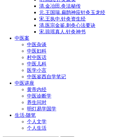
清.金冶田.灸法秘传
元.王国瑞.扁鹊神应针灸玉龙经
宋.王执中.针灸资生经
清.医宗金鉴.刺灸心法要诀
宋.琼瑶真人.针灸神书
中医案
中医杂谈
中医妇科
村中医话
中医儿科
医学小言
中医鉴西自学笔记
中医讲座
黄帝内经
中医诊断学
养生问对
明灯易学国学
生活-随笔
个人文学
个人生活