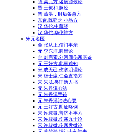
隋.巢元方.诸病源候论
晋.王叔和.脉经
晋.葛洪，肘后备急方
东晋.陈延之.小品方
汉.华佗.中藏经
汉.华佗.华佗神方
宋元名医
金.张从正.儒门事亲
元.李东垣.脾胃论
金.刘完素.刘河间伤寒医鉴
元.王好古.此事难知
宋.成无己.伤寒明理论
宋.杨士瀛.仁斋直指方
宋.朱肱.类证活人书
元.朱丹溪心法
元.朱丹溪手镜
元.朱丹溪治法心要
元.王好古.阴证略例
宋.许叔微.普济本事方
宋.许叔微.伤寒九十论
宋.许叔微.伤寒发微论
元.葛乾孙.增订十药神书