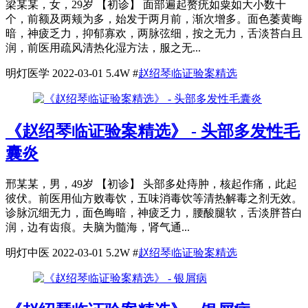
梁某某，女，29岁 【初诊】 面部遍起赘疣如粟如大小数十
个，前额及两颊为多，始发于两月前，渐次增多。面色萎黄晦
暗，神疲乏力，抑郁寡欢，两脉弦细，按之无力，舌淡苔白且
润，前医用疏风清热化湿方法，服之无...
明灯医学
2022-03-01
5.4W
#
赵绍琴临证验案精选
《赵绍琴临证验案精选》 - 头部多发性毛
囊炎
邢某某，男，49岁 【初诊】 头部多处痔肿，核起作痛，此起
彼伏。前医用仙方败毒饮，五味消毒饮等清热解毒之剂无效。
诊脉沉细无力，面色晦暗，神疲乏力，腰酸腿软，舌淡胖苔白
润，边有齿痕。夫脑为髓海，肾气通...
明灯中医
2022-03-01
5.2W
#
赵绍琴临证验案精选