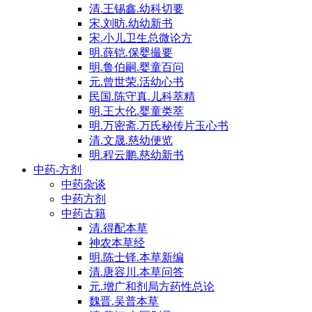
清.王锡鑫.幼科切要
宋.刘昉.幼幼新书
宋.小儿卫生总微论方
明.薛铠.保婴撮要
明.鲁伯嗣.婴童百问
元.曾世荣.活幼心书
民国.陈守真.儿科萃精
明.王大伦.婴童类萃
明.万密斋.万氏秘传片玉心书
清.文晟.慈幼便览
明.程云鹏.慈幼新书
中药-方剂
中药杂谈
中药方剂
中药古籍
清.得配本草
神农本草经
明.陈士铎.本草新编
清.唐容川.本草问答
元.增广和剂局方药性总论
魏晋.吴普本草