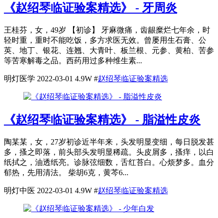
《赵绍琴临证验案精选》 - 牙周炎
王桂芬，女，49岁 【初诊】 牙麻微痛，齿龈糜烂七年余，时
轻时重，重时不能吃饭，多方求医无效。曾屡用生石膏、公
英、地丁、银花、连翘、大青叶、板兰根、元参、黄柏、苦参
等苦寒解毒之品。西药用过多种维生素...
明灯医学
2022-03-01
4.9W
#
赵绍琴临证验案精选
《赵绍琴临证验案精选》 - 脂溢性皮炎
陶某某，女，27岁初诊近半年来，头发明显变细，每日脱发甚
多，搔之即落，前头部头发明显稀疏。头皮屑多，搔痒，以白
纸拭之，油透纸亮。诊脉弦细数，舌红苔白。心烦梦多。血分
郁热，先用清法。 柴胡6克，黄芩6...
明灯中医
2022-03-01
4.9W
#
赵绍琴临证验案精选