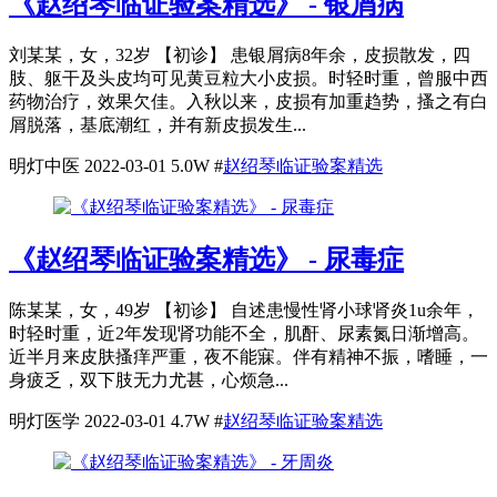
《赵绍琴临证验案精选》 - 银屑病
刘某某，女，32岁 【初诊】 患银屑病8年余，皮损散发，四
肢、躯干及头皮均可见黄豆粒大小皮损。时轻时重，曾服中西
药物治疗，效果欠佳。入秋以来，皮损有加重趋势，搔之有白
屑脱落，基底潮红，并有新皮损发生...
明灯中医
2022-03-01
5.0W
#
赵绍琴临证验案精选
《赵绍琴临证验案精选》 - 尿毒症
陈某某，女，49岁 【初诊】 自述患慢性肾小球肾炎1u余年，
时轻时重，近2年发现肾功能不全，肌酐、尿素氮日渐增高。
近半月来皮肤搔痒严重，夜不能寐。伴有精神不振，嗜睡，一
身疲乏，双下肢无力尤甚，心烦急...
明灯医学
2022-03-01
4.7W
#
赵绍琴临证验案精选