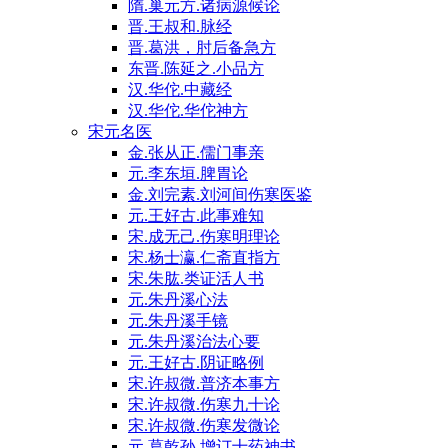
隋.巢元方.诸病源候论
晋.王叔和.脉经
晋.葛洪，肘后备急方
东晋.陈延之.小品方
汉.华佗.中藏经
汉.华佗.华佗神方
宋元名医
金.张从正.儒门事亲
元.李东垣.脾胃论
金.刘完素.刘河间伤寒医鉴
元.王好古.此事难知
宋.成无己.伤寒明理论
宋.杨士瀛.仁斋直指方
宋.朱肱.类证活人书
元.朱丹溪心法
元.朱丹溪手镜
元.朱丹溪治法心要
元.王好古.阴证略例
宋.许叔微.普济本事方
宋.许叔微.伤寒九十论
宋.许叔微.伤寒发微论
元.葛乾孙.增订十药神书