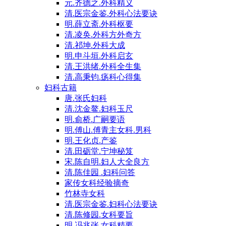
元.齐德之.外科精义
清.医宗金鉴.外科心法要诀
明.薛立斋.外科枢要
清.凌奂.外科方外奇方
清.祁坤.外科大成
明.申斗垣.外科启玄
清.王洪绪.外科全生集
清.高秉钧.疡科心得集
妇科古籍
唐.张氏妇科
清.沈金鳌.妇科玉尺
明.俞桥.广嗣要语
明.傅山.傅青主女科.男科
明.王化贞.产鉴
清.田砺堂.宁坤秘笈
宋.陈自明.妇人大全良方
清.陈佳园 .妇科问答
家传女科经验摘奇
竹林寺女科
清.医宗金鉴.妇科心法要诀
清.陈修园.女科要旨
明.冯兆张.女科精要