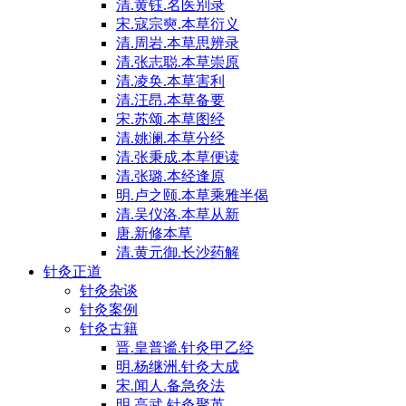
清.黄钰.名医别录
宋.寇宗奭.本草衍义
清.周岩.本草思辨录
清.张志聪.本草崇原
清.凌奂.本草害利
清.汪昂.本草备要
宋.苏颂.本草图经
清.姚澜.本草分经
清.张秉成.本草便读
清.张璐.本经逢原
明.卢之颐.本草乘雅半偈
清.吴仪洛.本草从新
唐.新修本草
清.黄元御.长沙药解
针灸正道
针灸杂谈
针灸案例
针灸古籍
晋.皇普谧.针灸甲乙经
明.杨继洲.针灸大成
宋.闻人.备急灸法
明.高武.针灸聚英