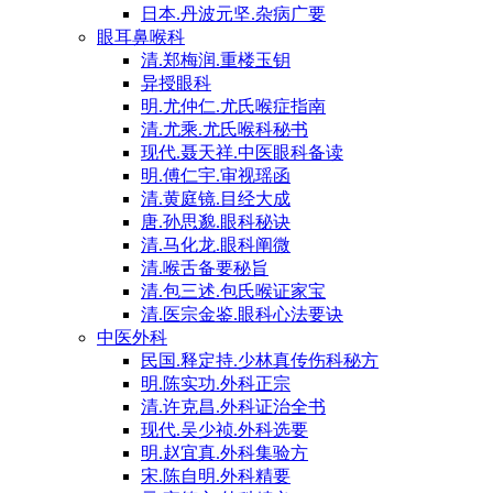
日本.丹波元坚.杂病广要
眼耳鼻喉科
清.郑梅润.重楼玉钥
异授眼科
明.尤仲仁.尤氏喉症指南
清.尤乘.尤氏喉科秘书
现代.聂天祥.中医眼科备读
明.傅仁宇.审视瑶函
清.黄庭镜.目经大成
唐.孙思邈.眼科秘诀
清.马化龙.眼科阐微
清.喉舌备要秘旨
清.包三述.包氏喉证家宝
清.医宗金鉴.眼科心法要诀
中医外科
民国.释定持.少林真传伤科秘方
明.陈实功.外科正宗
清.许克昌.外科证治全书
现代.吴少祯.外科选要
明.赵宜真.外科集验方
宋.陈自明.外科精要