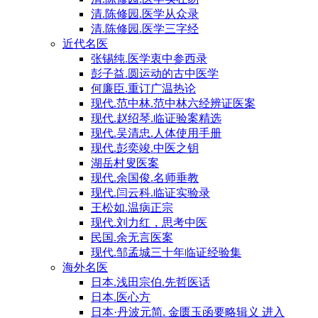
清.陈修园.医学从众录
清.陈修园.医学三字经
近代名医
张锡纯.医学衷中参西录
彭子益.圆运动的古中医学
何廉臣.重订广温热论
现代.范中林.范中林六经辨证医案
现代.赵绍琴.临证验案精选
现代.吴清忠.人体使用手册
现代.彭奕竣.中医之钥
湖岳村叟医案
现代.余国俊.名师垂教
现代.闫云科.临证实验录
王松如.温病正宗
现代.刘力红，思考中医
民国.余无言医案
现代.邹孟城三十年临证经验集
海外名医
日本.浅田宗伯.先哲医话
日本.医心方
日本·丹波元简. 金匮玉函要略辑义 进入