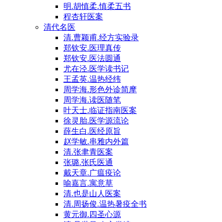
明.胡慎柔.慎柔五书
程杏轩医案
清代名医
清.曹颖甫.经方实验录
郑钦安.医理真传
郑钦安.医法圆通
尤在泾.医学读书记
王孟英.温热经纬
周学海.形色外诊简摩
周学海.读医随笔
叶天士.临证指南医案
徐灵胎.医学源流论
薛生白.医经原旨
赵学敏.串雅内外篇
清.张聿青医案
张璐.张氏医通
戴天章.广瘟疫论
喻嘉言.寓意草
清.也是山人医案
清.周扬俊.温热暑疫全书
黄元御.四圣心源