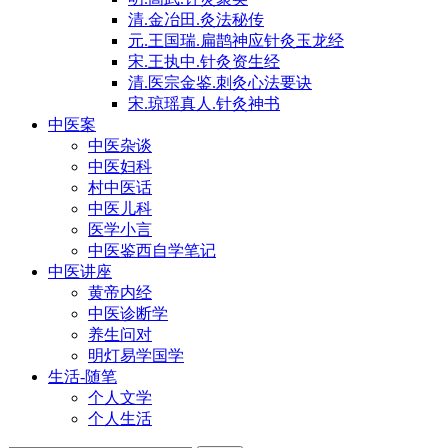
清.金冶田.灸法秘传
元.王国瑞.扁鹊神应针灸玉龙经
宋.王执中.针灸资生经
清.医宗金鉴.刺灸心法要诀
宋.琼瑶真人.针灸神书
中医案
中医杂谈
中医妇科
村中医话
中医儿科
医学小言
中医鉴西自学笔记
中医讲座
黄帝内经
中医诊断学
养生问对
明灯易学国学
生活-随笔
个人文学
个人生活