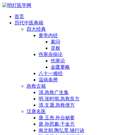
首页
历代中医典籍
四大经典
黄帝内经
素问
灵枢
伤寒杂病论
伤寒论
金匮要略
八十一难经
温病条辨
急救古籍
清.急救广生集
明.张时彻.急救良方
清.文晟.急救便方
汉唐名医
唐.王焘.外台秘要
唐.孙思邈.千金方
南北朝.陶弘景.辅行诀