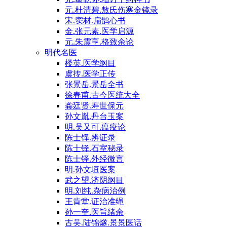
元.杜清碧.敖氏伤寒金镜录
宋.窦材.扁鹊心书
金.张元素.医学启源
元.朱震亨.格致余论
明代名医
楼英.医学纲目
虞抟.医学正传
张景岳.景岳全书
徐春甫.古今医统大全
龚廷贤.寿世保元
孙文胤.丹台玉案
明.吴又可.瘟疫论
陈士铎.辨证录
陈士铎.石室秘录
陈士铎.外经微言
明.孙文垣医案
武之望.济阴纲目
明.刘纯.杂病治例
王肯堂.证治准绳
孙一奎.医旨绪余
古吴.陆锦燧.景景医话