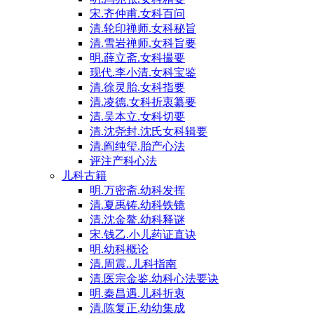
宋.齐仲甫.女科百问
清.轮印禅师.女科秘旨
清.雪岩禅师.女科旨要
明.薛立斋.女科撮要
现代.李小清.女科宝鉴
清.徐灵胎.女科指要
清.凌德.女科折衷纂要
清.吴本立.女科切要
清.沈尧封.沈氏女科辑要
清.阎纯玺.胎产心法
评注产科心法
儿科古籍
明.万密斋.幼科发挥
清.夏禹铸.幼科铁镜
清.沈金鳌.幼科释谜
宋.钱乙.小儿药证直诀
明.幼科概论
清.周震..儿科指南
清.医宗金鉴.幼科心法要诀
明.秦昌遇.儿科折衷
清.陈复正.幼幼集成