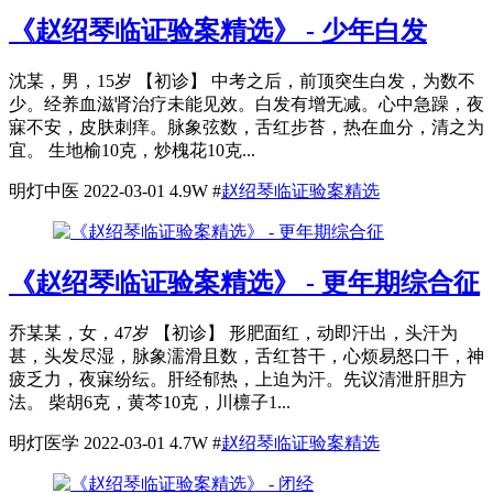
《赵绍琴临证验案精选》 - 少年白发
沈某，男，15岁 【初诊】 中考之后，前顶突生白发，为数不
少。经养血滋肾治疗未能见效。白发有增无减。心中急躁，夜
寐不安，皮肤刺痒。脉象弦数，舌红步苔，热在血分，清之为
宜。 生地榆10克，炒槐花10克...
明灯中医
2022-03-01
4.9W
#
赵绍琴临证验案精选
《赵绍琴临证验案精选》 - 更年期综合征
乔某某，女，47岁 【初诊】 形肥面红，动即汗出，头汗为
甚，头发尽湿，脉象濡滑且数，舌红苔干，心烦易怒口干，神
疲乏力，夜寐纷纭。肝经郁热，上迫为汗。先议清泄肝胆方
法。 柴胡6克，黄芩10克，川檩子1...
明灯医学
2022-03-01
4.7W
#
赵绍琴临证验案精选