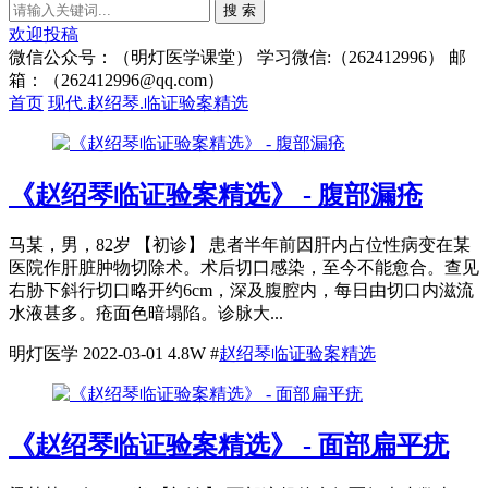
搜 索
欢迎投稿
微信公众号：（明灯医学课堂） 学习微信:（262412996） 邮
箱：（262412996@qq.com）
首页
现代.赵绍琴.临证验案精选
《赵绍琴临证验案精选》 - 腹部漏疮
马某，男，82岁 【初诊】 患者半年前因肝内占位性病变在某
医院作肝脏肿物切除术。术后切口感染，至今不能愈合。查见
右胁下斜行切口略开约6cm，深及腹腔内，每日由切口内滋流
水液甚多。疮面色暗塌陷。诊脉大...
明灯医学
2022-03-01
4.8W
#
赵绍琴临证验案精选
《赵绍琴临证验案精选》 - 面部扁平疣