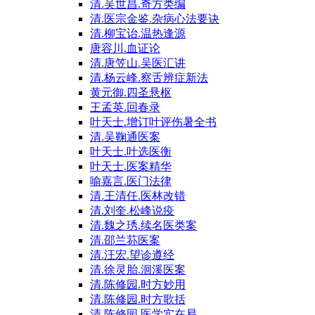
清.吴世昌.奇方类编
清.医宗金鉴.杂病心法要诀
清.柳宝诒.温热逢源
唐容川.血证论
清.唐笠山.吴医汇讲
清.杨云峰.察舌辨症新法
黄元御.四圣悬枢
王孟英.回春录
叶天士.增订叶评伤暑全书
清.吴鞠通医案
叶天士.叶选医衡
叶天士.医案精华
喻嘉言.医门法律
清.王清任.医林改错
清.刘奎.松峰说疫
清.魏之琇.续名医类案
清.邵兰荪医案
清.汪宏.望诊遵经
清.徐灵胎.洄溪医案
清.陈修园.时方妙用
清.陈修园.时方歌括
清.陈修园.医学实在易