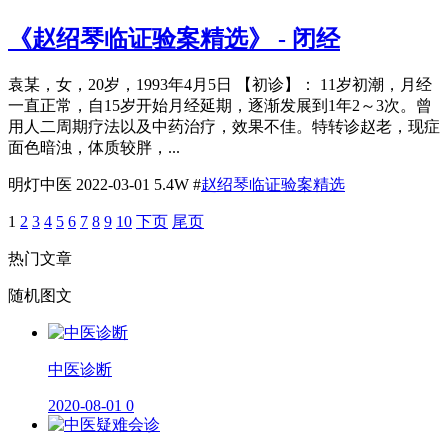
《赵绍琴临证验案精选》 - 闭经
袁某，女，20岁，1993年4月5日 【初诊】： 11岁初潮，月经
一直正常，自15岁开始月经延期，逐渐发展到1年2～3次。曾
用人二周期疗法以及中药治疗，效果不佳。特转诊赵老，现症
面色暗浊，体质较胖，...
明灯中医
2022-03-01
5.4W
#
赵绍琴临证验案精选
1
2
3
4
5
6
7
8
9
10
下页
尾页
热门文章
随机图文
​中医诊断
2020-08-01
0