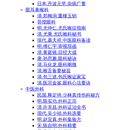
日本.丹波元坚.杂病广要
眼耳鼻喉科
清.郑梅润.重楼玉钥
异授眼科
明.尤仲仁.尤氏喉症指南
清.尤乘.尤氏喉科秘书
现代.聂天祥.中医眼科备读
明.傅仁宇.审视瑶函
清.黄庭镜.目经大成
唐.孙思邈.眼科秘诀
清.马化龙.眼科阐微
清.喉舌备要秘旨
清.包三述.包氏喉证家宝
清.医宗金鉴.眼科心法要诀
中医外科
民国.释定持.少林真传伤科秘方
明.陈实功.外科正宗
清.许克昌.外科证治全书
现代.吴少祯.外科选要
明.赵宜真.外科集验方
宋.陈自明.外科精要