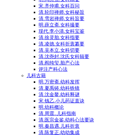
宋.齐仲甫.女科百问
清.轮印禅师.女科秘旨
清.雪岩禅师.女科旨要
明.薛立斋.女科撮要
现代.李小清.女科宝鉴
清.徐灵胎.女科指要
清.凌德.女科折衷纂要
清.吴本立.女科切要
清.沈尧封.沈氏女科辑要
清.阎纯玺.胎产心法
评注产科心法
儿科古籍
明.万密斋.幼科发挥
清.夏禹铸.幼科铁镜
清.沈金鳌.幼科释谜
宋.钱乙.小儿药证直诀
明.幼科概论
清.周震..儿科指南
清.医宗金鉴.幼科心法要诀
明.秦昌遇.儿科折衷
清.陈复正.幼幼集成