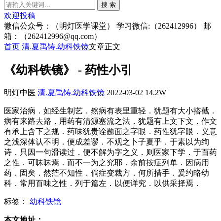
搜 索
欢迎投稿
微信公众号：（明灯医学课堂） 学习微信:（262412996） 邮
箱：（262412996@qq.com）
首页
清.夏禹铸.幼科铁镜
文章正文
《幼科铁镜》 - 药性小引
明灯中医
清.夏禹铸.幼科铁镜
2022-03-02
14.2W
医家治病．如经生制艺．然病有表里重轻．犹题有大小搭截．
病有来路去路．用药有清源塞流之法．犹题有上文下文．作文
有承上含下之规．药味犹贵诠题面之字眼．药性犹字眼．义意
之浅深体认不明．便成差谬．不观之卜子夏乎．于素以为绚
诗．只因一句滑读过．便不解为字之义．则医家下学．于百药
之性．可昧昧焉．而不一为之究耶．余前按症列单．因病用
药．固矣．然茫不知性．倘症变裁方．何所措手．爰约略幼
科．常用百味之性．列于篇左．以便详究．以供采择焉．
标签：
幼科铁镜
本文地址：