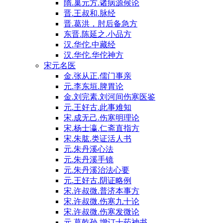
隋.巢元方.诸病源候论
晋.王叔和.脉经
晋.葛洪，肘后备急方
东晋.陈延之.小品方
汉.华佗.中藏经
汉.华佗.华佗神方
宋元名医
金.张从正.儒门事亲
元.李东垣.脾胃论
金.刘完素.刘河间伤寒医鉴
元.王好古.此事难知
宋.成无己.伤寒明理论
宋.杨士瀛.仁斋直指方
宋.朱肱.类证活人书
元.朱丹溪心法
元.朱丹溪手镜
元.朱丹溪治法心要
元.王好古.阴证略例
宋.许叔微.普济本事方
宋.许叔微.伤寒九十论
宋.许叔微.伤寒发微论
元.葛乾孙.增订十药神书