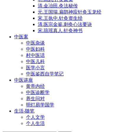
清.金冶田.灸法秘传
元.王国瑞.扁鹊神应针灸玉龙经
宋.王执中.针灸资生经
清.医宗金鉴.刺灸心法要诀
宋.琼瑶真人.针灸神书
中医案
中医杂谈
中医妇科
村中医话
中医儿科
医学小言
中医鉴西自学笔记
中医讲座
黄帝内经
中医诊断学
养生问对
明灯易学国学
生活-随笔
个人文学
个人生活