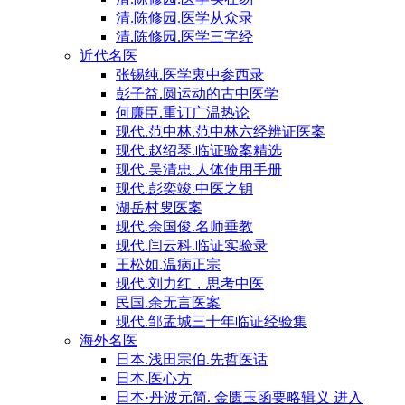
清.陈修园.医学从众录
清.陈修园.医学三字经
近代名医
张锡纯.医学衷中参西录
彭子益.圆运动的古中医学
何廉臣.重订广温热论
现代.范中林.范中林六经辨证医案
现代.赵绍琴.临证验案精选
现代.吴清忠.人体使用手册
现代.彭奕竣.中医之钥
湖岳村叟医案
现代.余国俊.名师垂教
现代.闫云科.临证实验录
王松如.温病正宗
现代.刘力红，思考中医
民国.余无言医案
现代.邹孟城三十年临证经验集
海外名医
日本.浅田宗伯.先哲医话
日本.医心方
日本·丹波元简. 金匮玉函要略辑义 进入