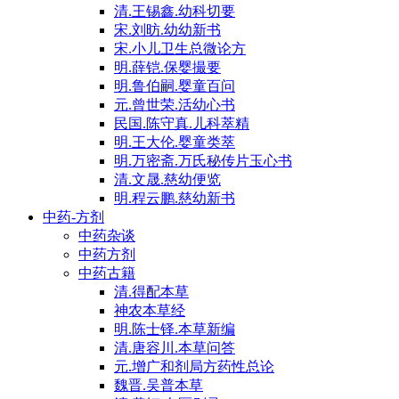
清.王锡鑫.幼科切要
宋.刘昉.幼幼新书
宋.小儿卫生总微论方
明.薛铠.保婴撮要
明.鲁伯嗣.婴童百问
元.曾世荣.活幼心书
民国.陈守真.儿科萃精
明.王大伦.婴童类萃
明.万密斋.万氏秘传片玉心书
清.文晟.慈幼便览
明.程云鹏.慈幼新书
中药-方剂
中药杂谈
中药方剂
中药古籍
清.得配本草
神农本草经
明.陈士铎.本草新编
清.唐容川.本草问答
元.增广和剂局方药性总论
魏晋.吴普本草