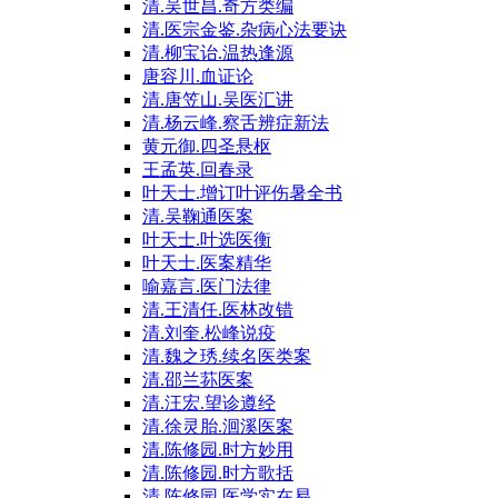
清.吴世昌.奇方类编
清.医宗金鉴.杂病心法要诀
清.柳宝诒.温热逢源
唐容川.血证论
清.唐笠山.吴医汇讲
清.杨云峰.察舌辨症新法
黄元御.四圣悬枢
王孟英.回春录
叶天士.增订叶评伤暑全书
清.吴鞠通医案
叶天士.叶选医衡
叶天士.医案精华
喻嘉言.医门法律
清.王清任.医林改错
清.刘奎.松峰说疫
清.魏之琇.续名医类案
清.邵兰荪医案
清.汪宏.望诊遵经
清.徐灵胎.洄溪医案
清.陈修园.时方妙用
清.陈修园.时方歌括
清.陈修园.医学实在易