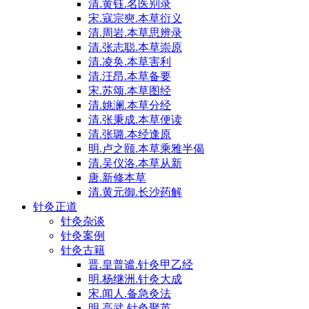
清.黄钰.名医别录
宋.寇宗奭.本草衍义
清.周岩.本草思辨录
清.张志聪.本草崇原
清.凌奂.本草害利
清.汪昂.本草备要
宋.苏颂.本草图经
清.姚澜.本草分经
清.张秉成.本草便读
清.张璐.本经逢原
明.卢之颐.本草乘雅半偈
清.吴仪洛.本草从新
唐.新修本草
清.黄元御.长沙药解
针灸正道
针灸杂谈
针灸案例
针灸古籍
晋.皇普谧.针灸甲乙经
明.杨继洲.针灸大成
宋.闻人.备急灸法
明.高武.针灸聚英