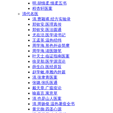
明.胡慎柔.慎柔五书
程杏轩医案
清代名医
清.曹颖甫.经方实验录
郑钦安.医理真传
郑钦安.医法圆通
尤在泾.医学读书记
王孟英.温热经纬
周学海.形色外诊简摩
周学海.读医随笔
叶天士.临证指南医案
徐灵胎.医学源流论
薛生白.医经原旨
赵学敏.串雅内外篇
清.张聿青医案
张璐.张氏医通
戴天章.广瘟疫论
喻嘉言.寓意草
清.也是山人医案
清.周扬俊.温热暑疫全书
黄元御.四圣心源