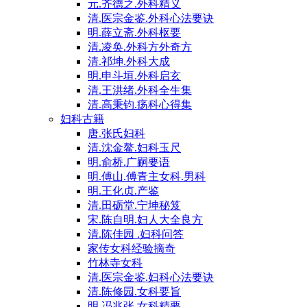
元.齐德之.外科精义
清.医宗金鉴.外科心法要诀
明.薛立斋.外科枢要
清.凌奂.外科方外奇方
清.祁坤.外科大成
明.申斗垣.外科启玄
清.王洪绪.外科全生集
清.高秉钧.疡科心得集
妇科古籍
唐.张氏妇科
清.沈金鳌.妇科玉尺
明.俞桥.广嗣要语
明.傅山.傅青主女科.男科
明.王化贞.产鉴
清.田砺堂.宁坤秘笈
宋.陈自明.妇人大全良方
清.陈佳园 .妇科问答
家传女科经验摘奇
竹林寺女科
清.医宗金鉴.妇科心法要诀
清.陈修园.女科要旨
明.冯兆张.女科精要