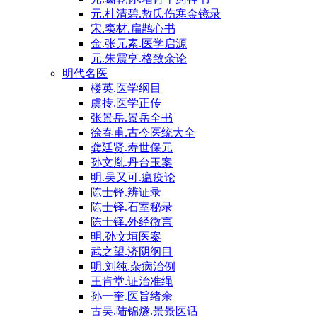
元.杜清碧.敖氏伤寒金镜录
宋.窦材.扁鹊心书
金.张元素.医学启源
元.朱震亨.格致余论
明代名医
楼英.医学纲目
虞抟.医学正传
张景岳.景岳全书
徐春甫.古今医统大全
龚廷贤.寿世保元
孙文胤.丹台玉案
明.吴又可.瘟疫论
陈士铎.辨证录
陈士铎.石室秘录
陈士铎.外经微言
明.孙文垣医案
武之望.济阴纲目
明.刘纯.杂病治例
王肯堂.证治准绳
孙一奎.医旨绪余
古吴.陆锦燧.景景医话