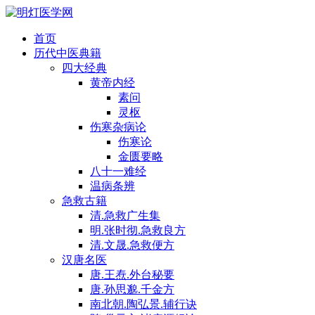
首页
历代中医典籍
四大经典
黄帝内经
素问
灵枢
伤寒杂病论
伤寒论
金匮要略
八十一难经
温病条辨
急救古籍
清.急救广生集
明.张时彻.急救良方
清.文晟.急救便方
汉唐名医
唐.王焘.外台秘要
唐.孙思邈.千金方
南北朝.陶弘景.辅行诀