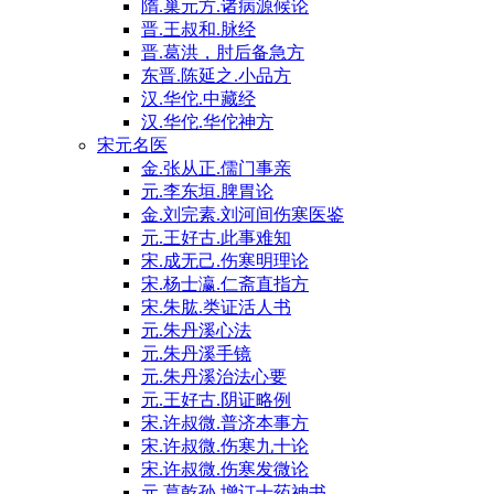
隋.巢元方.诸病源候论
晋.王叔和.脉经
晋.葛洪，肘后备急方
东晋.陈延之.小品方
汉.华佗.中藏经
汉.华佗.华佗神方
宋元名医
金.张从正.儒门事亲
元.李东垣.脾胃论
金.刘完素.刘河间伤寒医鉴
元.王好古.此事难知
宋.成无己.伤寒明理论
宋.杨士瀛.仁斋直指方
宋.朱肱.类证活人书
元.朱丹溪心法
元.朱丹溪手镜
元.朱丹溪治法心要
元.王好古.阴证略例
宋.许叔微.普济本事方
宋.许叔微.伤寒九十论
宋.许叔微.伤寒发微论
元.葛乾孙.增订十药神书