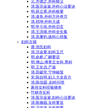
元.齐德之.外科精义
清.医宗金鉴.外科心法要诀
明.薛立斋.外科枢要
清.凌奂.外科方外奇方
清.祁坤.外科大成
明.申斗垣.外科启玄
清.王洪绪.外科全生集
清.高秉钧.疡科心得集
妇科古籍
唐.张氏妇科
清.沈金鳌.妇科玉尺
明.俞桥.广嗣要语
明.傅山.傅青主女科.男科
明.王化贞.产鉴
清.田砺堂.宁坤秘笈
宋.陈自明.妇人大全良方
清.陈佳园 .妇科问答
家传女科经验摘奇
竹林寺女科
清.医宗金鉴.妇科心法要诀
清.陈修园.女科要旨
明.冯兆张.女科精要