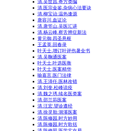
清.吴世昌.奇方类编
清.医宗金鉴.杂病心法要诀
清.柳宝诒.温热逢源
唐容川.血证论
清.唐笠山.吴医汇讲
清.杨云峰.察舌辨症新法
黄元御.四圣悬枢
王孟英.回春录
叶天士.增订叶评伤暑全书
清.吴鞠通医案
叶天士.叶选医衡
叶天士.医案精华
喻嘉言.医门法律
清.王清任.医林改错
清.刘奎.松峰说疫
清.魏之琇.续名医类案
清.邵兰荪医案
清.汪宏.望诊遵经
清.徐灵胎.洄溪医案
清.陈修园.时方妙用
清.陈修园.时方歌括
清.陈修园.医学实在易