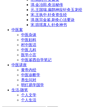
清.金冶田.灸法秘传
元.王国瑞.扁鹊神应针灸玉龙经
宋.王执中.针灸资生经
清.医宗金鉴.刺灸心法要诀
宋.琼瑶真人.针灸神书
中医案
中医杂谈
中医妇科
村中医话
中医儿科
医学小言
中医鉴西自学笔记
中医讲座
黄帝内经
中医诊断学
养生问对
明灯易学国学
生活-随笔
个人文学
个人生活