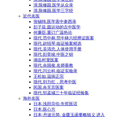
清.陈修园.医学从众录
清.陈修园.医学三字经
近代名医
张锡纯.医学衷中参西录
彭子益.圆运动的古中医学
何廉臣.重订广温热论
现代.范中林.范中林六经辨证医案
现代.赵绍琴.临证验案精选
现代.吴清忠.人体使用手册
现代.彭奕竣.中医之钥
湖岳村叟医案
现代.余国俊.名师垂教
现代.闫云科.临证实验录
王松如.温病正宗
现代.刘力红，思考中医
民国.余无言医案
现代.邹孟城三十年临证经验集
海外名医
日本.浅田宗伯.先哲医话
日本.医心方
日本·丹波元简. 金匮玉函要略辑义 进入