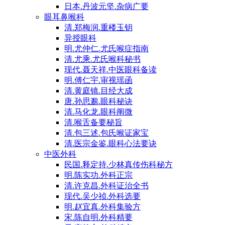
日本.丹波元坚.杂病广要
眼耳鼻喉科
清.郑梅润.重楼玉钥
异授眼科
明.尤仲仁.尤氏喉症指南
清.尤乘.尤氏喉科秘书
现代.聂天祥.中医眼科备读
明.傅仁宇.审视瑶函
清.黄庭镜.目经大成
唐.孙思邈.眼科秘诀
清.马化龙.眼科阐微
清.喉舌备要秘旨
清.包三述.包氏喉证家宝
清.医宗金鉴.眼科心法要诀
中医外科
民国.释定持.少林真传伤科秘方
明.陈实功.外科正宗
清.许克昌.外科证治全书
现代.吴少祯.外科选要
明.赵宜真.外科集验方
宋.陈自明.外科精要