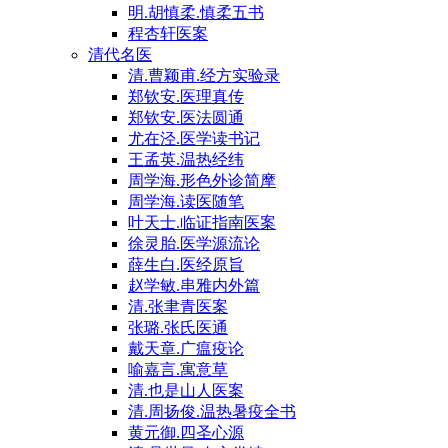
明.胡慎柔.慎柔五书
程杏轩医案
清代名医
清.曹颖甫.经方实验录
郑钦安.医理真传
郑钦安.医法圆通
尤在泾.医学读书记
王孟英.温热经纬
周学海.形色外诊简摩
周学海.读医随笔
叶天士.临证指南医案
徐灵胎.医学源流论
薛生白.医经原旨
赵学敏.串雅内外篇
清.张聿青医案
张璐.张氏医通
戴天章.广瘟疫论
喻嘉言.寓意草
清.也是山人医案
清.周扬俊.温热暑疫全书
黄元御.四圣心源