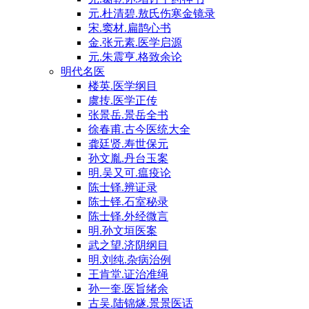
元.杜清碧.敖氏伤寒金镜录
宋.窦材.扁鹊心书
金.张元素.医学启源
元.朱震亨.格致余论
明代名医
楼英.医学纲目
虞抟.医学正传
张景岳.景岳全书
徐春甫.古今医统大全
龚廷贤.寿世保元
孙文胤.丹台玉案
明.吴又可.瘟疫论
陈士铎.辨证录
陈士铎.石室秘录
陈士铎.外经微言
明.孙文垣医案
武之望.济阴纲目
明.刘纯.杂病治例
王肯堂.证治准绳
孙一奎.医旨绪余
古吴.陆锦燧.景景医话