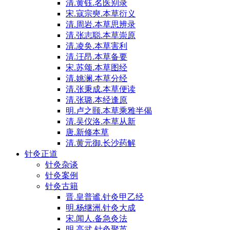
清.黄钰.名医别录
宋.寇宗奭.本草衍义
清.周岩.本草思辨录
清.张志聪.本草崇原
清.凌奂.本草害利
清.汪昂.本草备要
宋.苏颂.本草图经
清.姚澜.本草分经
清.张秉成.本草便读
清.张璐.本经逢原
明.卢之颐.本草乘雅半偈
清.吴仪洛.本草从新
唐.新修本草
清.黄元御.长沙药解
针灸正道
针灸杂谈
针灸案例
针灸古籍
晋.皇普谧.针灸甲乙经
明.杨继洲.针灸大成
宋.闻人.备急灸法
明.高武.针灸聚英