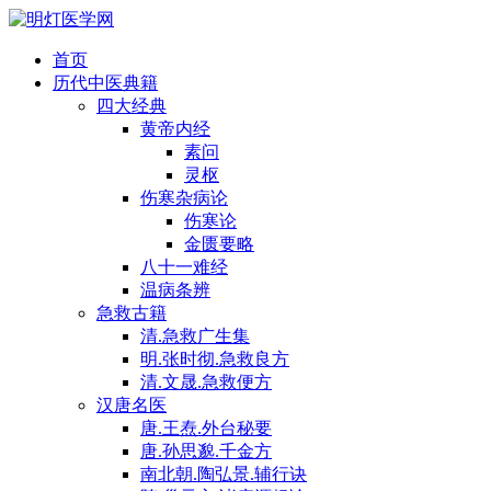
首页
历代中医典籍
四大经典
黄帝内经
素问
灵枢
伤寒杂病论
伤寒论
金匮要略
八十一难经
温病条辨
急救古籍
清.急救广生集
明.张时彻.急救良方
清.文晟.急救便方
汉唐名医
唐.王焘.外台秘要
唐.孙思邈.千金方
南北朝.陶弘景.辅行诀