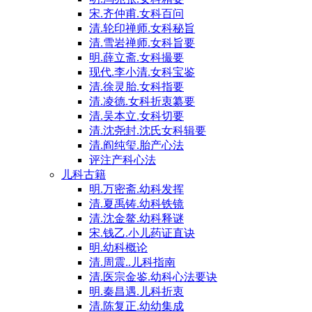
宋.齐仲甫.女科百问
清.轮印禅师.女科秘旨
清.雪岩禅师.女科旨要
明.薛立斋.女科撮要
现代.李小清.女科宝鉴
清.徐灵胎.女科指要
清.凌德.女科折衷纂要
清.吴本立.女科切要
清.沈尧封.沈氏女科辑要
清.阎纯玺.胎产心法
评注产科心法
儿科古籍
明.万密斋.幼科发挥
清.夏禹铸.幼科铁镜
清.沈金鳌.幼科释谜
宋.钱乙.小儿药证直诀
明.幼科概论
清.周震..儿科指南
清.医宗金鉴.幼科心法要诀
明.秦昌遇.儿科折衷
清.陈复正.幼幼集成