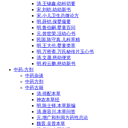
清.王锡鑫.幼科切要
宋.刘昉.幼幼新书
宋.小儿卫生总微论方
明.薛铠.保婴撮要
明.鲁伯嗣.婴童百问
元.曾世荣.活幼心书
民国.陈守真.儿科萃精
明.王大伦.婴童类萃
明.万密斋.万氏秘传片玉心书
清.文晟.慈幼便览
明.程云鹏.慈幼新书
中药-方剂
中药杂谈
中药方剂
中药古籍
清.得配本草
神农本草经
明.陈士铎.本草新编
清.唐容川.本草问答
元.增广和剂局方药性总论
魏晋.吴普本草