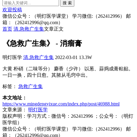
搜 索
欢迎投稿
微信公众号：（明灯医学课堂） 学习微信:（262412996） 邮
箱：（262412996@qq.com）
首页
清.急救广生集
文章正文
《急救广生集》 - 消瘤膏
明灯医学
清.急救广生集
2022-03-01
13.3W
大黄 朴硝（二味等分） 麝香（少许） 以葱、蒜捣成膏粘贴。
一日一换，四十日愈。其脓从毛窍中出。
标签：
急救广生集
本文地址：
https://www.mingdengyixue.com/index.php/post/46988.html
文章来源：
明灯医学
版权声明：
学习方式：微信号：262412996 ；公众号：（明灯
医学组）
微信公众号：（明灯医学课堂） 学习微信:（262412996） 邮
箱：（262412996@qq.com）