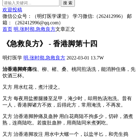
搜 索
欢迎投稿
微信公众号：（明灯医学课堂） 学习微信:（262412996） 邮
箱：（262412996@qq.com）
首页
明.张时彻.急救良方
文章正文
《急救良方》 - 香港脚第十四
明灯医学
明.张时彻.急救良方
2022-03-01
13.7W
治香港脚疼痛
槐、柳、楮、桑、桃同煎汤洗，能消肿住痛，先
饮酒三杯。
又方 用水红花，煮汁浸之。
又方 每夜用盐擦腿膝至足甲，淹少时，却用热汤泡洗。昔有
一人，香港脚诸方不效，后得此方，常用淹洗，不再发。
又方 治香港脚肿痛及蛊肿 用白花商陆不拘多少，切碎，酒煮
熟，连商陆吃。若腹肚蛊肿，用商陆同米煮粥吃。
又方 治香港脚攻注 用水中大螺一个，以盐半匕，和壳生捣