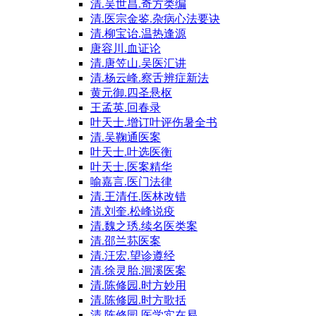
清.吴世昌.奇方类编
清.医宗金鉴.杂病心法要诀
清.柳宝诒.温热逢源
唐容川.血证论
清.唐笠山.吴医汇讲
清.杨云峰.察舌辨症新法
黄元御.四圣悬枢
王孟英.回春录
叶天士.增订叶评伤暑全书
清.吴鞠通医案
叶天士.叶选医衡
叶天士.医案精华
喻嘉言.医门法律
清.王清任.医林改错
清.刘奎.松峰说疫
清.魏之琇.续名医类案
清.邵兰荪医案
清.汪宏.望诊遵经
清.徐灵胎.洄溪医案
清.陈修园.时方妙用
清.陈修园.时方歌括
清.陈修园.医学实在易