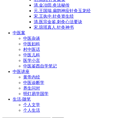
清.金冶田.灸法秘传
元.王国瑞.扁鹊神应针灸玉龙经
宋.王执中.针灸资生经
清.医宗金鉴.刺灸心法要诀
宋.琼瑶真人.针灸神书
中医案
中医杂谈
中医妇科
村中医话
中医儿科
医学小言
中医鉴西自学笔记
中医讲座
黄帝内经
中医诊断学
养生问对
明灯易学国学
生活-随笔
个人文学
个人生活