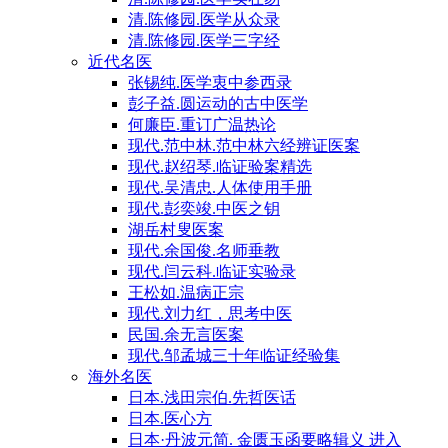
清.陈修园.医学从众录
清.陈修园.医学三字经
近代名医
张锡纯.医学衷中参西录
彭子益.圆运动的古中医学
何廉臣.重订广温热论
现代.范中林.范中林六经辨证医案
现代.赵绍琴.临证验案精选
现代.吴清忠.人体使用手册
现代.彭奕竣.中医之钥
湖岳村叟医案
现代.余国俊.名师垂教
现代.闫云科.临证实验录
王松如.温病正宗
现代.刘力红，思考中医
民国.余无言医案
现代.邹孟城三十年临证经验集
海外名医
日本.浅田宗伯.先哲医话
日本.医心方
日本·丹波元简. 金匮玉函要略辑义 进入