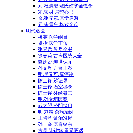
元.杜清碧.敖氏伤寒金镜录
宋.窦材.扁鹊心书
金.张元素.医学启源
元.朱震亨.格致余论
明代名医
楼英.医学纲目
虞抟.医学正传
张景岳.景岳全书
徐春甫.古今医统大全
龚廷贤.寿世保元
孙文胤.丹台玉案
明.吴又可.瘟疫论
陈士铎.辨证录
陈士铎.石室秘录
陈士铎.外经微言
明.孙文垣医案
武之望.济阴纲目
明.刘纯.杂病治例
王肯堂.证治准绳
孙一奎.医旨绪余
古吴.陆锦燧.景景医话