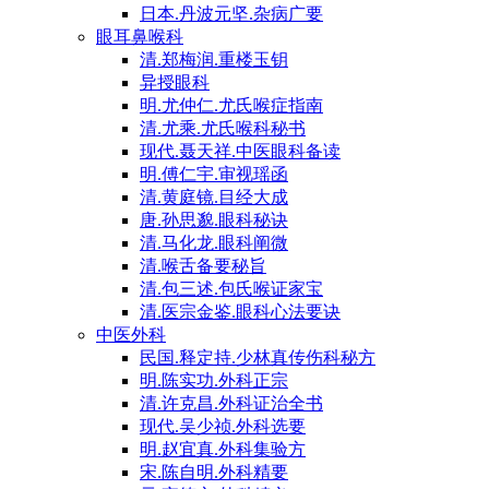
日本.丹波元坚.杂病广要
眼耳鼻喉科
清.郑梅润.重楼玉钥
异授眼科
明.尤仲仁.尤氏喉症指南
清.尤乘.尤氏喉科秘书
现代.聂天祥.中医眼科备读
明.傅仁宇.审视瑶函
清.黄庭镜.目经大成
唐.孙思邈.眼科秘诀
清.马化龙.眼科阐微
清.喉舌备要秘旨
清.包三述.包氏喉证家宝
清.医宗金鉴.眼科心法要诀
中医外科
民国.释定持.少林真传伤科秘方
明.陈实功.外科正宗
清.许克昌.外科证治全书
现代.吴少祯.外科选要
明.赵宜真.外科集验方
宋.陈自明.外科精要