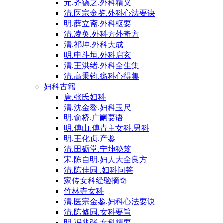
元.齐德之.外科精义
清.医宗金鉴.外科心法要诀
明.薛立斋.外科枢要
清.凌奂.外科方外奇方
清.祁坤.外科大成
明.申斗垣.外科启玄
清.王洪绪.外科全生集
清.高秉钧.疡科心得集
妇科古籍
唐.张氏妇科
清.沈金鳌.妇科玉尺
明.俞桥.广嗣要语
明.傅山.傅青主女科.男科
明.王化贞.产鉴
清.田砺堂.宁坤秘笈
宋.陈自明.妇人大全良方
清.陈佳园 .妇科问答
家传女科经验摘奇
竹林寺女科
清.医宗金鉴.妇科心法要诀
清.陈修园.女科要旨
明.冯兆张.女科精要