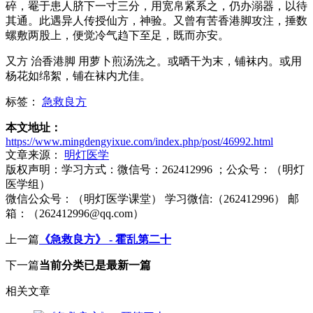
碎，罨于患人脐下一寸三分，用宽帛紧系之，仍办溺器，以待
其通。此遇异人传授仙方，神验。又曾有苦香港脚攻注，捶数
螺敷两股上，便觉冷气趋下至足，既而亦安。
又方 治香港脚 用萝卜煎汤洗之。或晒干为末，铺袜内。或用
杨花如绵絮，铺在袜内尤佳。
标签：
急救良方
本文地址：
https://www.mingdengyixue.com/index.php/post/46992.html
文章来源：
明灯医学
版权声明：
学习方式：微信号：262412996 ；公众号：（明灯
医学组）
微信公众号：（明灯医学课堂） 学习微信:（262412996） 邮
箱：（262412996@qq.com）
上一篇
《急救良方》 - 霍乱第二十
下一篇
当前分类已是最新一篇
相关文章