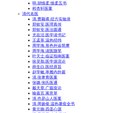
明.胡慎柔.慎柔五书
程杏轩医案
清代名医
清.曹颖甫.经方实验录
郑钦安.医理真传
郑钦安.医法圆通
尤在泾.医学读书记
王孟英.温热经纬
周学海.形色外诊简摩
周学海.读医随笔
叶天士.临证指南医案
徐灵胎.医学源流论
薛生白.医经原旨
赵学敏.串雅内外篇
清.张聿青医案
张璐.张氏医通
戴天章.广瘟疫论
喻嘉言.寓意草
清.也是山人医案
清.周扬俊.温热暑疫全书
黄元御.四圣心源