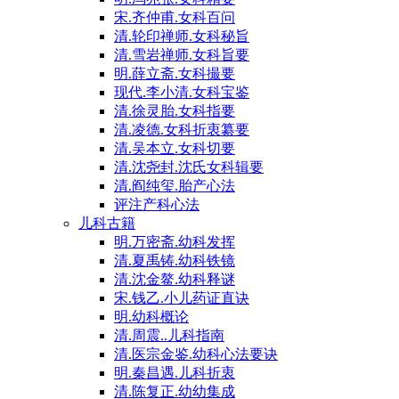
宋.齐仲甫.女科百问
清.轮印禅师.女科秘旨
清.雪岩禅师.女科旨要
明.薛立斋.女科撮要
现代.李小清.女科宝鉴
清.徐灵胎.女科指要
清.凌德.女科折衷纂要
清.吴本立.女科切要
清.沈尧封.沈氏女科辑要
清.阎纯玺.胎产心法
评注产科心法
儿科古籍
明.万密斋.幼科发挥
清.夏禹铸.幼科铁镜
清.沈金鳌.幼科释谜
宋.钱乙.小儿药证直诀
明.幼科概论
清.周震..儿科指南
清.医宗金鉴.幼科心法要诀
明.秦昌遇.儿科折衷
清.陈复正.幼幼集成