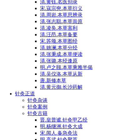
清.黄钰.名医别录
宋.寇宗奭.本草衍义
清.周岩.本草思辨录
清.张志聪.本草崇原
清.凌奂.本草害利
清.汪昂.本草备要
宋.苏颂.本草图经
清.姚澜.本草分经
清.张秉成.本草便读
清.张璐.本经逢原
明.卢之颐.本草乘雅半偈
清.吴仪洛.本草从新
唐.新修本草
清.黄元御.长沙药解
针灸正道
针灸杂谈
针灸案例
针灸古籍
晋.皇普谧.针灸甲乙经
明.杨继洲.针灸大成
宋.闻人.备急灸法
明.高武.针灸聚英