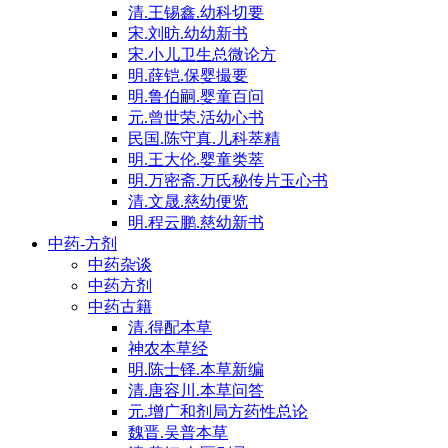
清.王锡鑫.幼科切要
宋.刘昉.幼幼新书
宋.小儿卫生总微论方
明.薛铠.保婴撮要
明.鲁伯嗣.婴童百问
元.曾世荣.活幼心书
民国.陈守真.儿科萃精
明.王大伦.婴童类萃
明.万密斋.万氏秘传片玉心书
清.文晟.慈幼便览
明.程云鹏.慈幼新书
中药-方剂
中药杂谈
中药方剂
中药古籍
清.得配本草
神农本草经
明.陈士铎.本草新编
清.唐容川.本草问答
元.增广和剂局方药性总论
魏晋.吴普本草