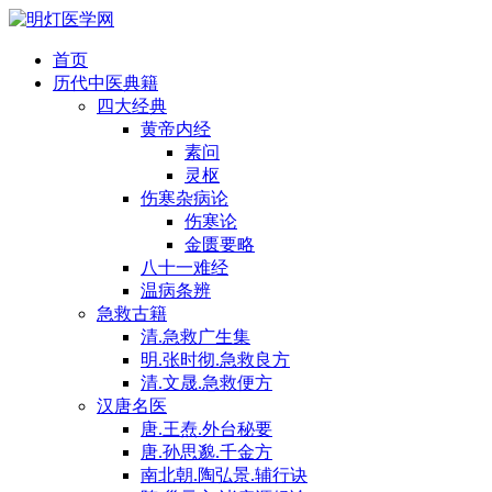
首页
历代中医典籍
四大经典
黄帝内经
素问
灵枢
伤寒杂病论
伤寒论
金匮要略
八十一难经
温病条辨
急救古籍
清.急救广生集
明.张时彻.急救良方
清.文晟.急救便方
汉唐名医
唐.王焘.外台秘要
唐.孙思邈.千金方
南北朝.陶弘景.辅行诀