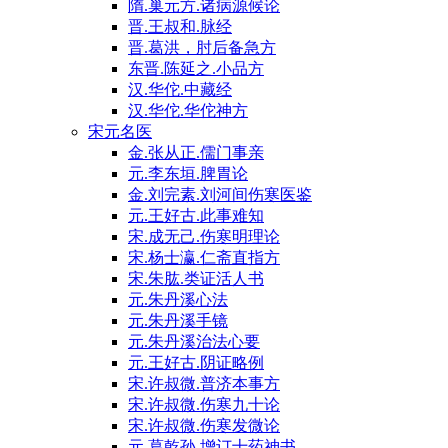
隋.巢元方.诸病源候论
晋.王叔和.脉经
晋.葛洪，肘后备急方
东晋.陈延之.小品方
汉.华佗.中藏经
汉.华佗.华佗神方
宋元名医
金.张从正.儒门事亲
元.李东垣.脾胃论
金.刘完素.刘河间伤寒医鉴
元.王好古.此事难知
宋.成无己.伤寒明理论
宋.杨士瀛.仁斋直指方
宋.朱肱.类证活人书
元.朱丹溪心法
元.朱丹溪手镜
元.朱丹溪治法心要
元.王好古.阴证略例
宋.许叔微.普济本事方
宋.许叔微.伤寒九十论
宋.许叔微.伤寒发微论
元.葛乾孙.增订十药神书