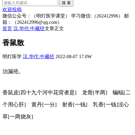
搜 索
欢迎投稿
微信公众号：（明灯医学课堂） 学习微信:（262412996） 邮
箱：（262412996@qq.com）
首页
汉.华佗.中藏经
文章正文
香鼠散
明灯医学
汉.华佗.中藏经
2022-08-07
17.0W
治漏疮。
香鼠皮[四十九个河中花背者是] 龙骨[半两] 蝙蝠[二
个用心肝] 黄丹[一分] 射香[一钱] 乳香[一钱]没心
草[一两烧灰]