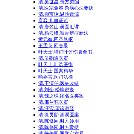
清.吴世昌.奇方类编
清.医宗金鉴.杂病心法要诀
清.柳宝诒.温热逢源
唐容川.血证论
清.唐笠山.吴医汇讲
清.杨云峰.察舌辨症新法
黄元御.四圣悬枢
王孟英.回春录
叶天士.增订叶评伤暑全书
清.吴鞠通医案
叶天士.叶选医衡
叶天士.医案精华
喻嘉言.医门法律
清.王清任.医林改错
清.刘奎.松峰说疫
清.魏之琇.续名医类案
清.邵兰荪医案
清.汪宏.望诊遵经
清.徐灵胎.洄溪医案
清.陈修园.时方妙用
清.陈修园.时方歌括
清.陈修园.医学实在易