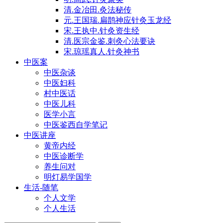
清.金冶田.灸法秘传
元.王国瑞.扁鹊神应针灸玉龙经
宋.王执中.针灸资生经
清.医宗金鉴.刺灸心法要诀
宋.琼瑶真人.针灸神书
中医案
中医杂谈
中医妇科
村中医话
中医儿科
医学小言
中医鉴西自学笔记
中医讲座
黄帝内经
中医诊断学
养生问对
明灯易学国学
生活-随笔
个人文学
个人生活