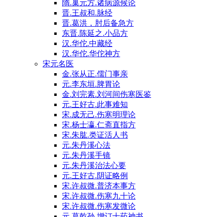
隋.巢元方.诸病源候论
晋.王叔和.脉经
晋.葛洪，肘后备急方
东晋.陈延之.小品方
汉.华佗.中藏经
汉.华佗.华佗神方
宋元名医
金.张从正.儒门事亲
元.李东垣.脾胃论
金.刘完素.刘河间伤寒医鉴
元.王好古.此事难知
宋.成无己.伤寒明理论
宋.杨士瀛.仁斋直指方
宋.朱肱.类证活人书
元.朱丹溪心法
元.朱丹溪手镜
元.朱丹溪治法心要
元.王好古.阴证略例
宋.许叔微.普济本事方
宋.许叔微.伤寒九十论
宋.许叔微.伤寒发微论
元.葛乾孙.增订十药神书