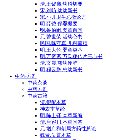
清.王锡鑫.幼科切要
宋.刘昉.幼幼新书
宋.小儿卫生总微论方
明.薛铠.保婴撮要
明.鲁伯嗣.婴童百问
元.曾世荣.活幼心书
民国.陈守真.儿科萃精
明.王大伦.婴童类萃
明.万密斋.万氏秘传片玉心书
清.文晟.慈幼便览
明.程云鹏.慈幼新书
中药-方剂
中药杂谈
中药方剂
中药古籍
清.得配本草
神农本草经
明.陈士铎.本草新编
清.唐容川.本草问答
元.增广和剂局方药性总论
魏晋.吴普本草