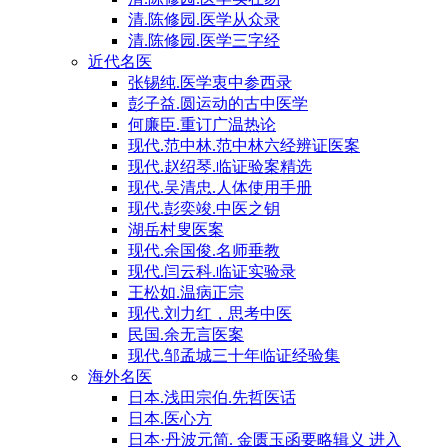
清.陈修园.医学从众录
清.陈修园.医学三字经
近代名医
张锡纯.医学衷中参西录
彭子益.圆运动的古中医学
何廉臣.重订广温热论
现代.范中林.范中林六经辨证医案
现代.赵绍琴.临证验案精选
现代.吴清忠.人体使用手册
现代.彭奕竣.中医之钥
湖岳村叟医案
现代.余国俊.名师垂教
现代.闫云科.临证实验录
王松如.温病正宗
现代.刘力红，思考中医
民国.余无言医案
现代.邹孟城三十年临证经验集
海外名医
日本.浅田宗伯.先哲医话
日本.医心方
日本·丹波元简. 金匮玉函要略辑义 进入