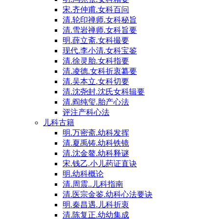
宋.齐仲甫.女科百问
清.轮印禅师.女科秘旨
清.雪岩禅师.女科旨要
明.薛立斋.女科撮要
现代.李小清.女科宝鉴
清.徐灵胎.女科指要
清.凌德.女科折衷纂要
清.吴本立.女科切要
清.沈尧封.沈氏女科辑要
清.阎纯玺.胎产心法
评注产科心法
儿科古籍
明.万密斋.幼科发挥
清.夏禹铸.幼科铁镜
清.沈金鳌.幼科释谜
宋.钱乙.小儿药证直诀
明.幼科概论
清.周震..儿科指南
清.医宗金鉴.幼科心法要诀
明.秦昌遇.儿科折衷
清.陈复正.幼幼集成