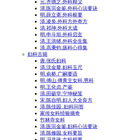
元.齐德之.外科精义
清.医宗金鉴.外科心法要诀
明.薛立斋.外科枢要
清.凌奂.外科方外奇方
清.祁坤.外科大成
明.申斗垣.外科启玄
清.王洪绪.外科全生集
清.高秉钧.疡科心得集
妇科古籍
唐.张氏妇科
清.沈金鳌.妇科玉尺
明.俞桥.广嗣要语
明.傅山.傅青主女科.男科
明.王化贞.产鉴
清.田砺堂.宁坤秘笈
宋.陈自明.妇人大全良方
清.陈佳园 .妇科问答
家传女科经验摘奇
竹林寺女科
清.医宗金鉴.妇科心法要诀
清.陈修园.女科要旨
明.冯兆张.女科精要