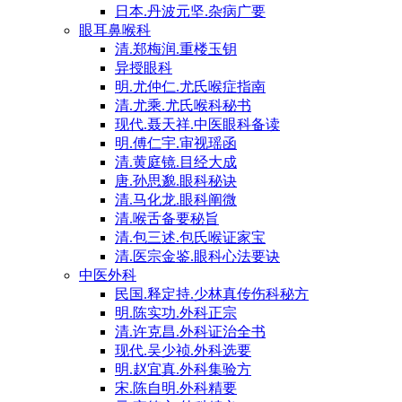
日本.丹波元坚.杂病广要
眼耳鼻喉科
清.郑梅润.重楼玉钥
异授眼科
明.尤仲仁.尤氏喉症指南
清.尤乘.尤氏喉科秘书
现代.聂天祥.中医眼科备读
明.傅仁宇.审视瑶函
清.黄庭镜.目经大成
唐.孙思邈.眼科秘诀
清.马化龙.眼科阐微
清.喉舌备要秘旨
清.包三述.包氏喉证家宝
清.医宗金鉴.眼科心法要诀
中医外科
民国.释定持.少林真传伤科秘方
明.陈实功.外科正宗
清.许克昌.外科证治全书
现代.吴少祯.外科选要
明.赵宜真.外科集验方
宋.陈自明.外科精要