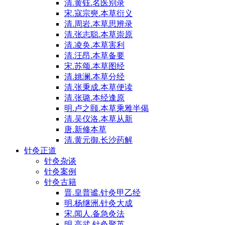
清.黄钰.名医别录
宋.寇宗奭.本草衍义
清.周岩.本草思辨录
清.张志聪.本草崇原
清.凌奂.本草害利
清.汪昂.本草备要
宋.苏颂.本草图经
清.姚澜.本草分经
清.张秉成.本草便读
清.张璐.本经逢原
明.卢之颐.本草乘雅半偈
清.吴仪洛.本草从新
唐.新修本草
清.黄元御.长沙药解
针灸正道
针灸杂谈
针灸案例
针灸古籍
晋.皇普谧.针灸甲乙经
明.杨继洲.针灸大成
宋.闻人.备急灸法
明.高武.针灸聚英