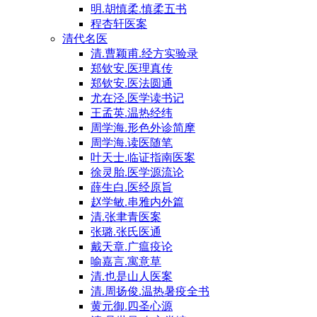
明.胡慎柔.慎柔五书
程杏轩医案
清代名医
清.曹颖甫.经方实验录
郑钦安.医理真传
郑钦安.医法圆通
尤在泾.医学读书记
王孟英.温热经纬
周学海.形色外诊简摩
周学海.读医随笔
叶天士.临证指南医案
徐灵胎.医学源流论
薛生白.医经原旨
赵学敏.串雅内外篇
清.张聿青医案
张璐.张氏医通
戴天章.广瘟疫论
喻嘉言.寓意草
清.也是山人医案
清.周扬俊.温热暑疫全书
黄元御.四圣心源