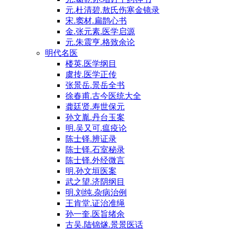
元.杜清碧.敖氏伤寒金镜录
宋.窦材.扁鹊心书
金.张元素.医学启源
元.朱震亨.格致余论
明代名医
楼英.医学纲目
虞抟.医学正传
张景岳.景岳全书
徐春甫.古今医统大全
龚廷贤.寿世保元
孙文胤.丹台玉案
明.吴又可.瘟疫论
陈士铎.辨证录
陈士铎.石室秘录
陈士铎.外经微言
明.孙文垣医案
武之望.济阴纲目
明.刘纯.杂病治例
王肯堂.证治准绳
孙一奎.医旨绪余
古吴.陆锦燧.景景医话