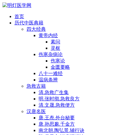
首页
历代中医典籍
四大经典
黄帝内经
素问
灵枢
伤寒杂病论
伤寒论
金匮要略
八十一难经
温病条辨
急救古籍
清.急救广生集
明.张时彻.急救良方
清.文晟.急救便方
汉唐名医
唐.王焘.外台秘要
唐.孙思邈.千金方
南北朝.陶弘景.辅行诀