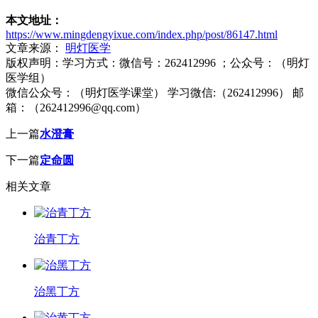
本文地址：
https://www.mingdengyixue.com/index.php/post/86147.html
文章来源：
明灯医学
版权声明：
学习方式：微信号：262412996 ；公众号：（明灯
医学组）
微信公众号：（明灯医学课堂） 学习微信:（262412996） 邮
箱：（262412996@qq.com）
上一篇
水澄膏
下一篇
定命圆
相关文章
治青丁方
治黑丁方