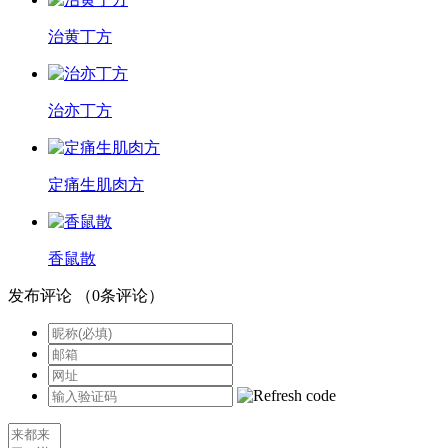
治黄丁方
治亦丁方
定痛生肌肉方
香鼠散
发布评论
（
0
条评论）