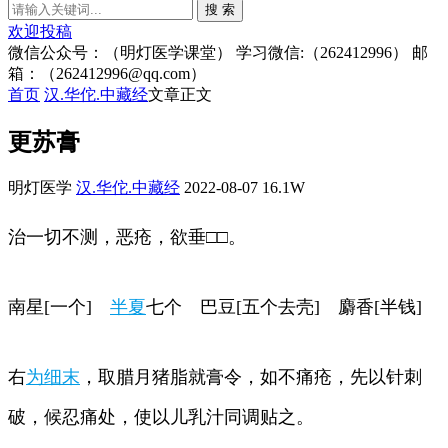
搜 索
欢迎投稿
微信公众号：（明灯医学课堂） 学习微信:（262412996） 邮
箱：（262412996@qq.com）
首页
汉.华佗.中藏经
文章正文
更苏膏
明灯医学
汉.华佗.中藏经
2022-08-07
16.1W
治一切不测，恶疮，欲垂□□。
南星[一个]
半夏
七个 巴豆[五个去壳] 麝香[半钱]
右
为细末
，取腊月猪脂就膏令，如不痛疮，先以针刺
破，候忍痛处，使以儿乳汁同调贴之。